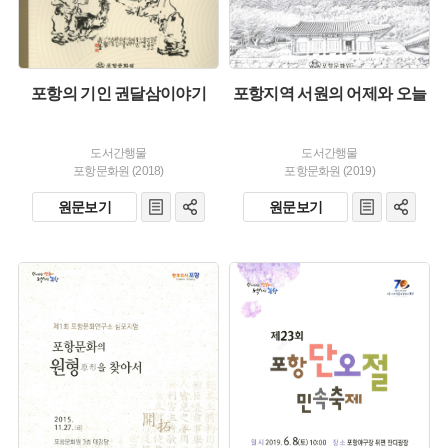
포항의 기인 권달삼이야기
포항지역 서원의 어제와 오늘
도서간행물
도서간행물
포항문화원 (2018)
포항문화원 (2019)
원문보기
원문보기
유형 :
유형 :
발행 :
발행 :
생산 :
생산 :