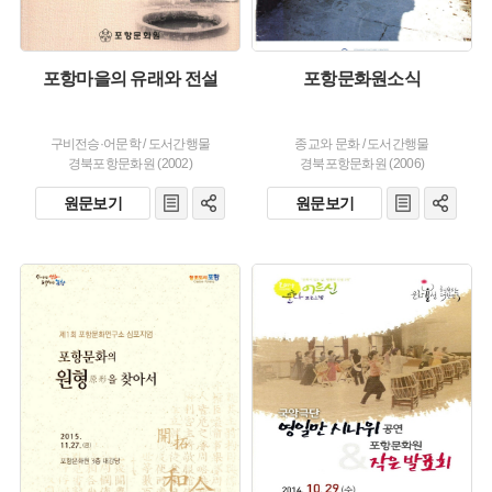
포항마을의 유래와 전설
포항문화원소식
구비전승·어문학
/
도서간행물
종교와 문화
/
도서간행물
경북포항문화원 (2002)
경북포항문화원 (2006)
원문보기
원문보기
주제 :
유형 :
유형 :
발행 :
발행 :
생산 :
생산 :