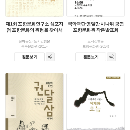
제1회 포항문화연구소 심포지
국악극단 영일만 시나위 공연
엄 포항문화의 원형을 찾아서
포항문화원 작은발표회
문화유산
/
도서간행물
도서간행물
중구문화원 (2015)
포항문화원 (2014)
원문보기
원문보기
유형 :
유형 :
발행 :
발행 :
생산 :
생산 :