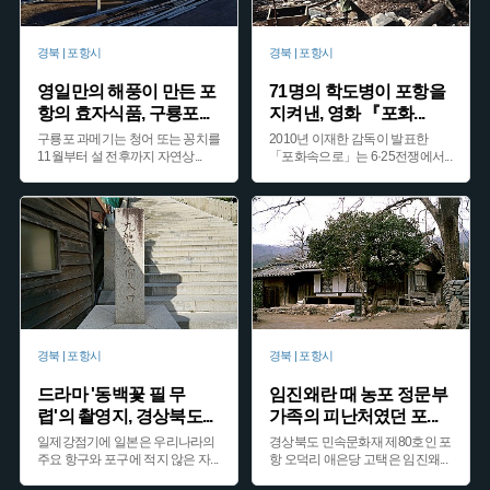
경북 | 포항시
경북 | 포항시
영일만의 해풍이 만든 포
71명의 학도병이 포항을
항의 효자식품, 구룡포
...
지켜낸, 영화 『포화
...
구룡포 과메기는 청어 또는 꽁치를
2010년 이재한 감독이 발표한
11월부터 설 전후까지 자연상
...
「포화속으로」는 6·25전쟁에서
...
경북 | 포항시
경북 | 포항시
드라마 '동백꽃 필 무
임진왜란 때 농포 정문부
렵'의 촬영지, 경상북도
...
가족의 피난처였던 포
...
일제강점기에 일본은 우리나라의
경상북도 민속문화재 제80호인 포
주요 항구와 포구에 적지 않은 자
...
항 오덕리 애은당 고택은 임진왜
...