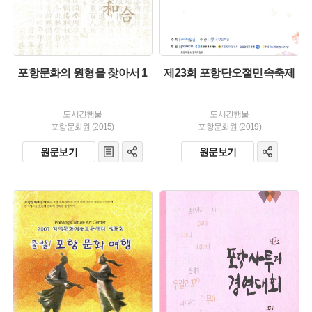
포항문화의 원형을 찾아서 1
제23회 포항단오절민속축제
도서간행물
도서간행물
포항문화원 (2015)
포항문화원 (2019)
원문보기
원문보기
유형 :
유형 :
발행 :
발행 :
생산 :
생산 :