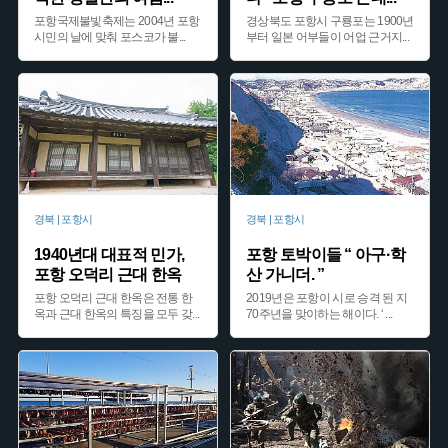
포항국제불빛축제는 2004년 포항
경상북도 포항시 구룡포는 1900년
시민의 날에 맞춰 포스코가 불
...
부터 일본 어부들이 어업 근거지
...
경북 | 포항시
경북 | 포항시
1940년대 대표적 민가,
포항 토박이들 “ 아구·학
포항 오덕리 근대 한옥
산 가니더. ”
포항 오덕리 근대 한옥은 전통 한
2019년은 포항이 시로 승격 된 지
옥과 근대 한옥의 특징을 모두 갖
...
70주년을 맞이하는 해이다. ‘
...