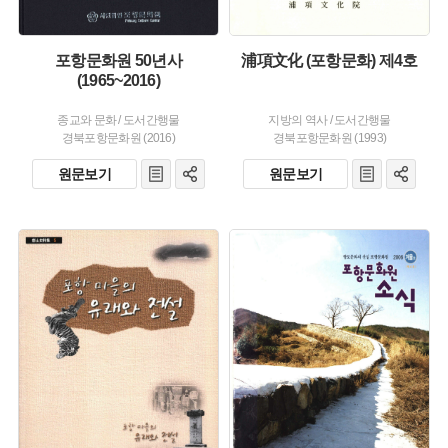
포항문화원 50년사
浦項文化 (포항문화) 제4호
(1965~2016)
종교와 문화
/
도서간행물
지방의 역사
/
도서간행물
경북포항문화원 (2016)
경북포항문화원 (1993)
원문보기
원문보기
주제 :
주제 :
유형 :
유형 :
발행 :
발행 :
생산 :
생산 :