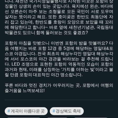
니다. 새천년 국가지정일출행사로 시작된 이곳은 포항의 상
징물인 상생의 손이 있는 곳입니다. 육지에선 왼손, 바다에
선 오른손이 마주 보는 조형물로 모든 국민이 서로 도우며
살자는 뜻이라고 해요. 또한 호미곶은 한반도 최동단에 자
리 잡고 있는데, 한반도를 호랑이 모양으로 보았을 때 꼬리
에 해당한다고 합니다~ 바로 옆에 새천년기념관, 국립등대
박물관도 있으니 함께 둘러보는 것도 좋겠죠?
포항의 아침을 맛봤으니 이번엔 포항의 밤을 맛볼까요? 다
음 여행지는 바로 포항 12경 중 5경에 해당하는 영일대&포
스코 야경입니다. 전국 최초의 해상누각인 영일대 해상누각
에 서서 포스코의 야간 경관을 바라보는 걸 추천해 드립니
다. LED 조명으로 표현한 포항의 역동적인 모습이 포항의
과거와 현재, 미래를 상징하는 ‘가치를 더하는 빛’이라고 불
릴 만큼 포항의 대표적인 야간 명소랍니다.
푸른 바다와 멋진 경치가 어우러지는 곳, 포항에서 여행의
즐거움을 느껴보세요!
#
계곡이 아름다운 곳
#
경상북도 축제