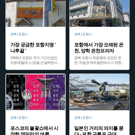
경북 | 포항시
경북 | 포항시
가장 궁금한 포항지명 ‘
포항에서 가장 오래된 온
나루끝 ’
천, 양학 온천프라자
1968년 포항은 국가 기간산업인
경북 포항시 득량동에 있었던 온
포항제철(포스코)을 건설하면서
...
천. 처음엔 허허벌판에서 시작했
...
경북 | 포항시
경북 | 포항시
포스코의 불꽃쇼에서 시
일본인 거리의 의미를 묻
작한 영일만의 여름
...
다 - 포항 구룡포 근대
...