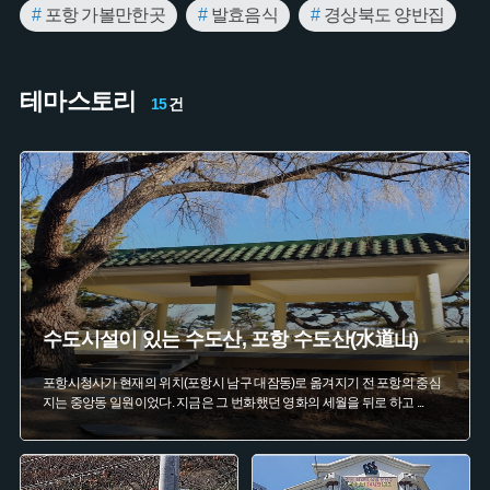
#
포항 가볼만한곳
#
발효음식
#
경상북도 양반집
#
여름축제
#
단군
#
한국전쟁
#
일본식 가옥
테마스토리
#
젓갈
#
힐링여행
#
포항우리마을야기
15
건
#
출생금기
#
근대유산거리
#
구룡포
#
과메기
#
농기구
#
수산시장
#
절구
#
포항 지명유래
#
여름여행
#
오래가게
#
조선시대 반가
#
역사여행
#
영화
#
드라마 촬영지
수도시설이 있는 수도산, 포항 수도산(水道山)
포항시청사가 현재의 위치(포항시 남구 대잠동)로 옮겨지기 전 포항의 중심
지는 중앙동 일원이었다. 지금은 그 번화했던 영화의 세월을 뒤로 하고
...