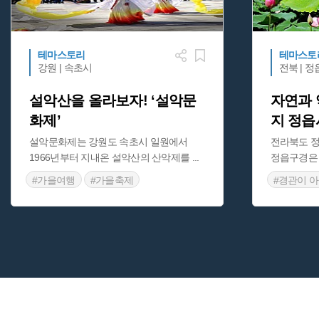
테마스토리
테마스토
강원 | 속초시
전북 | 
설악산을 올라보자! ‘설악문
자연과 
화제’
지 정읍
설악문화제는 강원도 속초시 일원에서
전라북도 정
1966년부터 지내온 설악산의 산악제를
...
정읍구경은
#가을여행
#가을축제
#경관이 
#강원도 축제
#속초
#역사여행