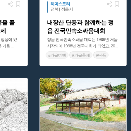
테마스토리
전북 | 정읍시
풍을 즐
내장산 단풍과 함께하는 정
축제
읍 전국민속소싸움대회
장성에 있
정읍 전국민속소싸움 대회는 1996년 처음
운 가을
...
시작되어 1998년 전국대회가 되었고, 20
...
#가을여행
#가을축제
#단풍
#소싸움
#전라북도 축제