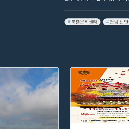
#
북촌문화센터
#
전남 신안
#
순천 가볼만한곳
#
가을축
#
정읍 가볼만한곳
#
타리섬
#
일제시대 제분공장
#
보부
#
전국민속놀이
#
예능프로
#
설화
#
경기도 산성