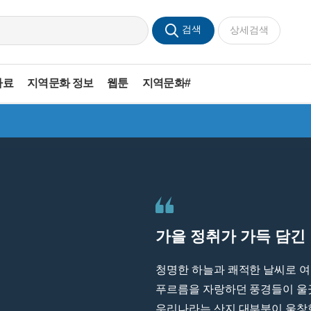
검색
상세검색
자료
지역문화 정보
웹툰
지역문화#
가
을
정
취
가
가
득
담
긴
청명한 하늘과 쾌적한 날씨로 여
푸르름을 자랑하던 풍경들이 울
우리나라는 산지 대부분이 울창