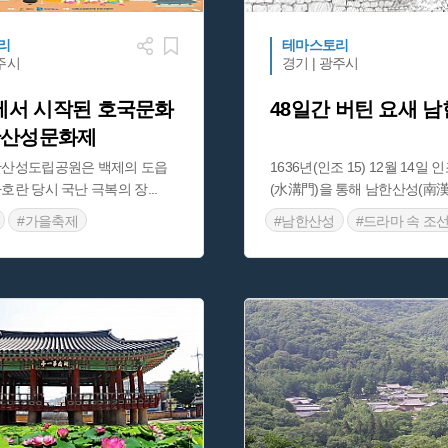
리
테마스토리
광주시
경기 | 광주시
에서 시작된 호국문화
48일간 버틴 요새 
한산성문화제
한산성도립공원은 백제의 도읍
1636년(인조 15) 12월 14일
호란 당시 국난 극복의 장
...
(水溝門)을 통해 남한산성(南
#가을축제
#남한산성
#드라마 속 조
축제
#남한산성
#드라마 연인
#영화 속 조
#영화 촬영지
#유네스코 