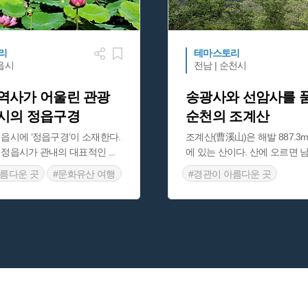
리
테마스토리
정읍시
전남 | 순천시
역사가 어울린 관광
송광사와 선암사를 품
시의 정읍구경
순천의 조계산
읍시에 ‘정읍구경’이 소재한다.
조계산(曹溪山)은 해발 887.3
 정읍시가 관내의 대표적인
...
에 있는 산이다. 산에 오르면 
아름다운 곳
#문화유산 여행
#경관이 아름다운 곳
#정읍 가볼만한곳
#순천 가볼만한곳
#전라남