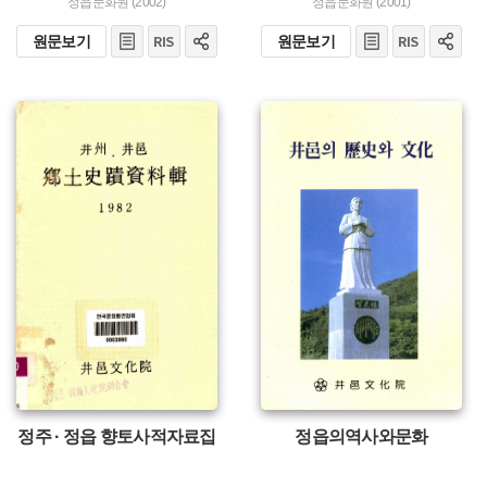
정읍문화원 (2002)
정읍문화원 (2001)
원문보기
원문보기
유형 :
유형 :
발행 :
발행 :
생산 :
생산 :
정주 · 정읍 향토사적자료집
정읍의역사와문화