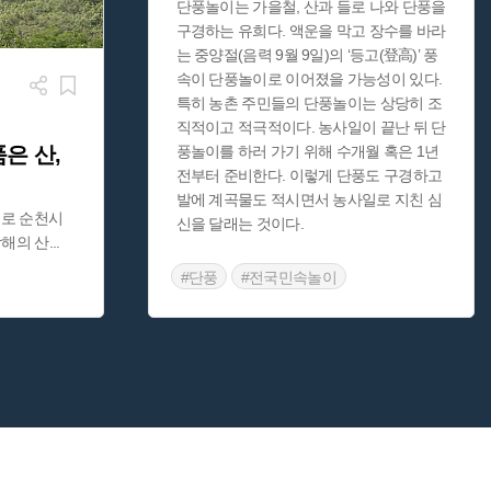
단풍놀이는 가을철, 산과 들로 나와 단풍을
구경하는 유희다. 액운을 막고 장수를 바라
는 중양절(음력 9월 9일)의 ‘등고(登高)’ 풍
속이 단풍놀이로 이어졌을 가능성이 있다.
특히 농촌 주민들의 단풍놀이는 상당히 조
직적이고 적극적이다. 농사일이 끝난 뒤 단
은 산,
풍놀이를 하러 가기 위해 수개월 혹은 1년
전부터 준비한다. 이렇게 단풍도 구경하고
발에 계곡물도 적시면서 농사일로 지친 심
m로 순천시
신을 달래는 것이다.
남해의 산
...
#단풍
#전국민속놀이
도의 산