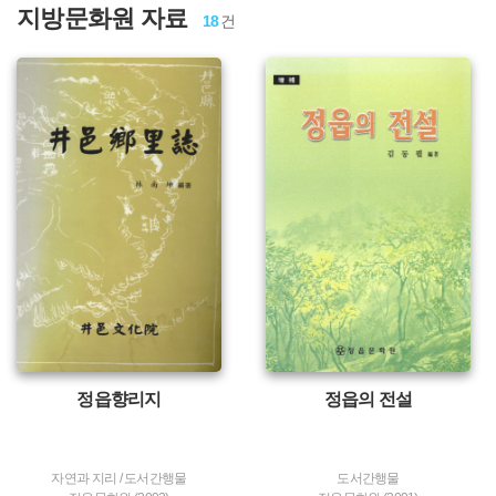
지방문화원 자료
18
건
주제 :
유형 :
유형 :
발행 :
발행 :
생산 :
생산 :
정읍향리지
정읍의 전설
자연과 지리
/
도서간행물
도서간행물