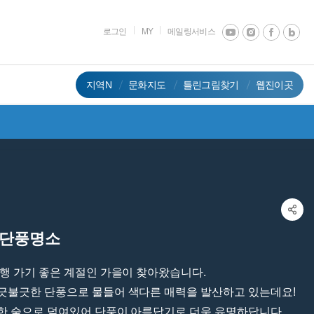
로그인
MY
메일링서비스
지역N
문화지도
틀린그림찾기
웹진이곳
단
풍
명
소
행 가기 좋은 계절인 가을이 찾아왔습니다.
긋불긋한 단풍으로 물들어 색다른 매력을 발산하고 있는데요!
한 숲으로 덮여있어 단풍이 아름답기로 더욱 유명하답니다.