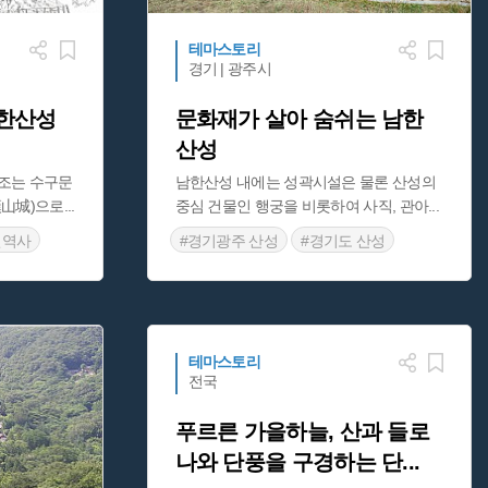
테마스토리
경기 | 광주시
남한산성
문화재가 살아 숨쉬는 남한
산성
 인조는 수구문
남한산성 내에는 성곽시설은 물론 산성의
漢山城)으로
...
중심 건물인 행궁을 비롯하여 사직, 관아
...
선역사
#경기광주 산성
#경기도 산성
선역사
#드라마 속 조선역사
#드라마 연인
세계유산
#영화 속 조선역사
#예능프로그램 촬영지
#조선시대 산성
테마스토리
전국
푸르른 가을하늘, 산과 들로
나와 단풍을 구경하는 단
...