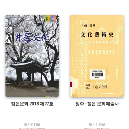
유형 :
유형 :
발행 :
발행 :
생산 :
생산 :
정읍문화 2018 제27호
정주 · 정읍 문화예술사
도서간행물
도서간행물