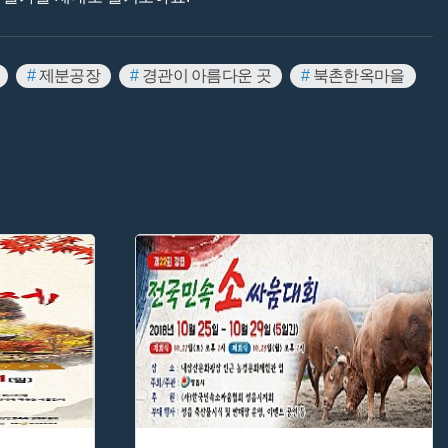
#
제분공장
#
경관이 아름다운 곳
#
북촌한옥마을
제
#
경상북도 설화
#
경기광주 산성
#
속초
#
신안 타리파시
#
세계문화유산
#
영화 촬영지
상
#
영화 속 조선역사
#
서울 등록문화재
그램 촬영지
#
문화유산 여행
#
안국역
#
옛길