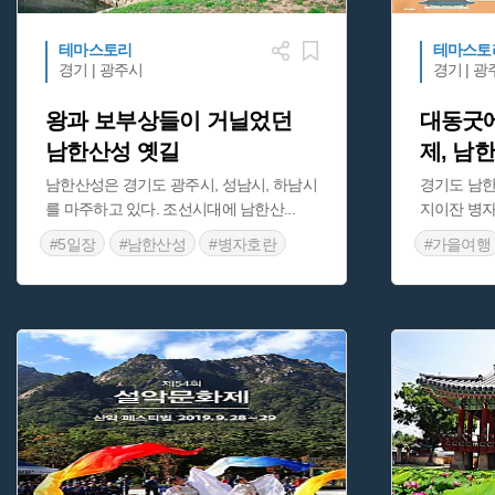
테마스토리
테마스토
경기 | 광주시
경기 | 
왕과 보부상들이 거닐었던
대동굿
남한산성 옛길
제, 남
남한산성은 경기도 광주시, 성남시, 하남시
경기도 남
를 마주하고 있다. 조선시대에 남한산
...
지이잔 병자
#5일장
#남한산성
#병자호란
#가을여행
#보부상
#세계문화유산
#옛길
#경기도 
#유네스코 등재유산