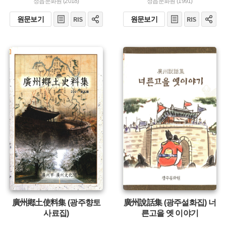
정읍문화원 (2018)
정읍문화원 (1991)
원문보기
원문보기
주제 :
주제 :
유형 :
유형 :
발행 :
발행 :
생산 :
생산 :
廣州鄕土使料集 (광주향토
廣州說話集 (광주설화집) 너
사료집)
른고을 옛 이야기