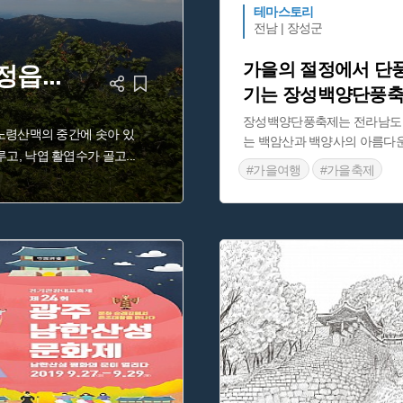
테마스토리
전남 | 장성군
가을의 절정에서 단
 정읍
...
기는 장성백양단풍
장성백양단풍축제는 전라남도 
 노령산맥의 중간에 솟아 있
는 백암산과 백양사의 아름다
루고, 낙엽 활엽수가 골고
...
#가을여행
#가을축제