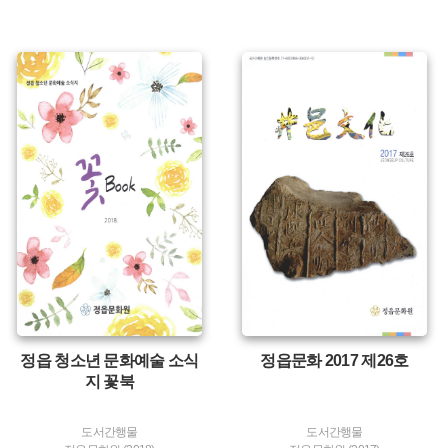
유형 :
유형 :
발행 :
발행 :
생산 :
생산 :
정읍 청소년 문화예술 소식
정읍문화 2017 제26호
지 꽃북
도서간행물
도서간행물