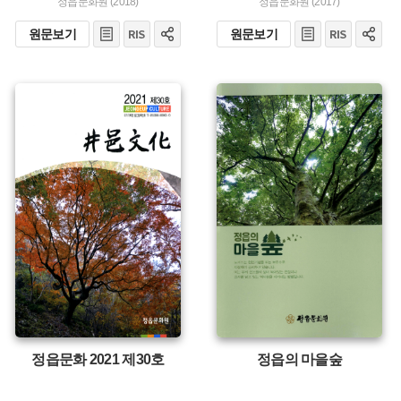
정읍문화원 (2018)
정읍문화원 (2017)
원문보기
원문보기
유형 :
유형 :
발행 :
발행 :
생산 :
생산 :
정읍문화 2021 제30호
정읍의 마을숲