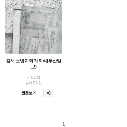
발행 :
김해 소방지회 개회식(부산일
보)
시청각물
김해문화원
원문보기
1