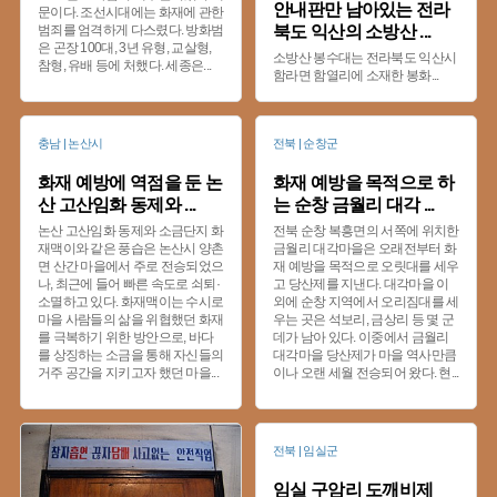
안내판만 남아있는 전라
문이다. 조선시대에는 화재에 관한
범죄를 엄격하게 다스렸다. 방화범
북도 익산의 소방산
...
은 곤장 100대, 3년 유형, 교살형,
소방산 봉수대는 전라북도 익산시
참형, 유배 등에 처했다. 세종은
...
함라면 함열리에 소재한 봉화
...
충남 | 논산시
전북 | 순창군
화재 예방에 역점을 둔 논
화재 예방을 목적으로 하
산 고산임화 동제와
...
는 순창 금월리 대각
...
논산 고산임화 동제와 소금단지 화
전북 순창 복흥면의 서쪽에 위치한
재맥이와 같은 풍습은 논산시 양촌
금월리 대각마을은 오래전부터 화
면 산간 마을에서 주로 전승되었으
재 예방을 목적으로 오릿대를 세우
나, 최근에 들어 빠른 속도로 쇠퇴·
고 당산제를 지낸다. 대각마을 이
소멸하고 있다. 화재맥이는 수시로
외에 순창 지역에서 오리짐대를 세
마을 사람들의 삶을 위협했던 화재
우는 곳은 석보리, 금상리 등 몇 군
를 극복하기 위한 방안으로, 바다
데가 남아 있다. 이중에서 금월리
를 상징하는 소금을 통해 자신들의
대각마을 당산제가 마을 역사만큼
거주 공간을 지키고자 했던 마을
...
이나 오랜 세월 전승되어 왔다. 현
...
전북 | 임실군
임실 구암리 도깨비제