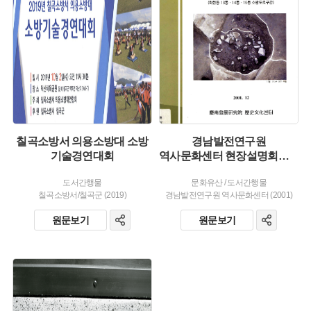
발행 :
생산 :
주제 :
유형 :
발행 :
생산 :
칠곡소방서 의용소방대 소방
경남발전연구원
기술경연대회
역사문화센터 현장설명회자료2 김해 봉황대 주변 소방도로 개설구간내 문화유적발굴조사 현장설명회 자료집(회현동 13통.14통.15통 소방도로구간)
도서간행물
문화유산
/
도서간행물
칠곡소방서/칠곡군 (2019)
경남발전연구원 역사문화센터 (2001)
원문보기
원문보기
유형 :