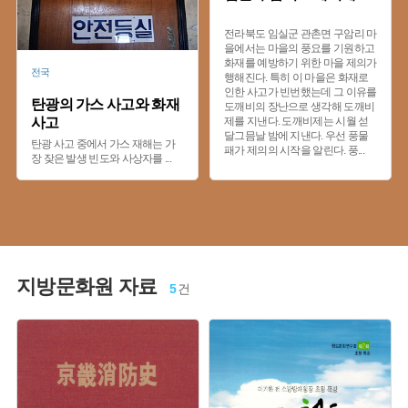
전라북도 임실군 관촌면 구암리 마
을에서는 마을의 풍요를 기원하고
화재를 예방하기 위한 마을 제의가
전국
행해진다. 특히 이 마을은 화재로
인한 사고가 빈번했는데 그 이유를
탄광의 가스 사고와 화재
도깨비의 장난으로 생각해 도깨비
사고
제를 지낸다. 도깨비제는 시월 섣
달그믐날 밤에 지낸다. 우선 풍물
탄광 사고 중에서 가스 재해는 가
패가 제의의 시작을 알린다. 풍
...
장 잦은 발생 빈도와 사상자를
...
지방문화원 자료
5
건
유형 :
유형 :
발행 :