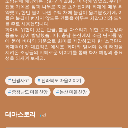
소방관에 해당하는 금화군과 멸화군이 속해 있었죠. 우리의
전통 가옥은 짚과 나무로 지은 초가집이라 화재에 매우 취
약했고, 한번 불이 나면 수백 채에 불길이 옮겨붙었기에, 이
들은 불길이 번지지 않도록 건물을 허무는 쇠갈고리와 도끼
를 주로 사용했답니다.
화마의 위협이 컸던 만큼, 불을 다스리기 위한 토속신앙과
풍습도 많이 발달했습니다. 충남 논산에서 소금 단지를 땅
에 묻어 바다의 기운으로 화마를 제압하고자 한 '소금단지
화재맥이'가 대표적인 예시죠. 화마와 맞서며 삶의 터전을
지켜온 조상들의 지혜로운 이야기를 통해 화재 예방의 중요
성을 되새겨 보세요.
#
탄광사고
#
전라북도 마을이야기
#
충청남도 마을신앙
#
논산 마을신앙
#
군사통신제도
#
전라도 봉수
#
교과서 속 직업
테마스토리
#
논산 설화
#
순창 마을신앙
#
당산제
#
임실
7
건
#
세월 속 사라진 직업
#
탄광안전장비
#
연변봉수