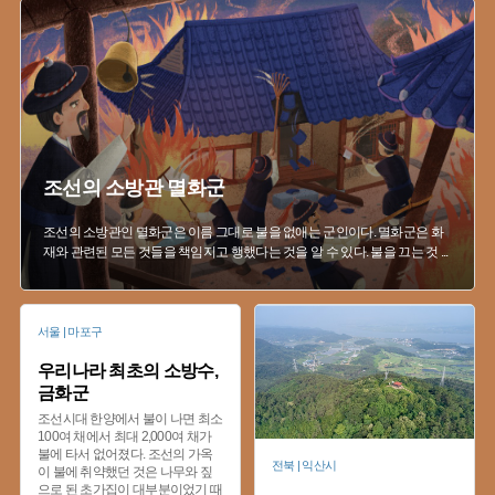
#
도깨비
#
전라북도 마을신앙
조선의 소방관 멸화군
조선의 소방관인 멸화군은 이름 그대로 불을 없애는 군인이다. 멸화군은 화
재와 관련된 모든 것들을 책임지고 행했다는 것을 알 수 있다. 불을 끄는 것
...
서울 | 마포구
우리나라 최초의 소방수,
금화군
조선시대 한양에서 불이 나면 최소
100여 채에서 최대 2,000여 채가
불에 타서 없어졌다. 조선의 가옥
전북 | 익산시
이 불에 취약했던 것은 나무와 짚
으로 된 초가집이 대부분이었기 때