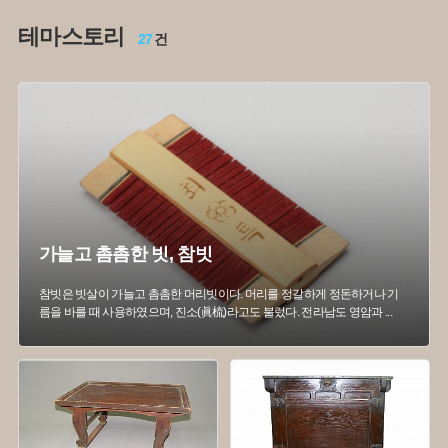
테마스토리
#
제례물품
#
담양
#
승려
#
통영
#
죽공예
27
건
#
머릿장
#
그릇
#
생활용 목공예
#
안방
#
대나무
#
제주도
#
남원
#
안방 전통목가
#
곡식
가늘고 촘촘한 빗, 참빗
참빗은 빗살이 가늘고 촘촘한 머리빗이다. 머리를 정갈하게 정돈하거나 기
름을 바를 때 사용하였으며, 진소(眞梳)라고도 불렀다. 전라남도 영암과
...