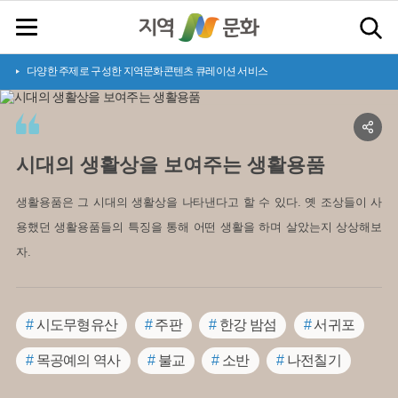
다양한 주제로 구성한 지역문화콘텐츠 큐레이션 서비스
시
대
의
생
활
상
을
보
여
주
는
생
활
용
품
생활용품은 그 시대의 생활상을 나타낸다고 할 수 있다. 옛 조상들이 사
용했던 생활용품들의 특징을 통해 어떤 생활을 하며 살았는지 상상해보
자.
#
시도무형유산
#
주판
#
한강 밤섬
#
서귀포
#
목공예의 역사
#
불교
#
소반
#
나전칠기
#
사랑방
#
혼수용품
#
한옥
#
쌀