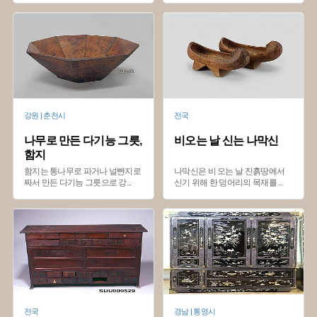
강원 | 춘천시
전국
나무로 만든 다기능 그릇,
비오는 날 신는 나막신
함지
함지는 통나무로 파거나 널빤지로
나막신은 비 오는 날 진흙땅에서
짜서 만든 다기능 그릇으로 강
...
신기 위해 한 덩어리의 목재를
...
전국
경남 | 통영시