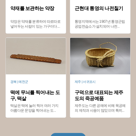
약재를 보관하는 약장
근현대 통영의 나전칠기
약장은 약재를 분류하여 따로따로
통영지역에서는 1907년 통영군립
넣어두는 서랍이 있는 가구이다.
...
공업전습소가 설치되어 나전
...
경북 | 예천군
제주 | 서귀포시
떡에 무늬를 찍어내는 도
구덕으로 대표되는 제주
구, 떡살
도의 죽공예품
떡살은 떡에 눌러 찍어 여러 가지
제주도는 다른 공예에 비해 목공예
아름다운 문양을 찍어내는 도
...
의 제작과 사용이 많았으며 특히
...