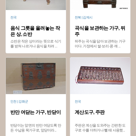
전국
전북 | 김제시
음식 그릇을 올려놓는 작
곡식을 보관하는 가구, 뒤
은 상, 소반
주
소반은 작은 상이라는 뜻으로 식기
뒤주는 곡식을 담아 보관하는 가구
를 받쳐 나르거나 음식을 차려
...
이다. 가정에서 쌀·보리·콩·깨
...
인천 | 강화군
전국
반만 여닫는 가구, 반닫이
계산도구, 주판
반닫이는 앞면의 반만 여닫도록 만
주판은 계산을 도와주는 간편한 도
든 수납용 목가구로, 앞닫이라
...
구로 수를 더하거나 뺄 때 사용했
...