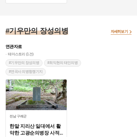
#기우만의 장성의병
자세히보기
연관자료
테마스토리 (1건)
#기우만의 장성의병
#최익현의 태인의병
#연곡사 의병항쟁기지
전남
구례군
한말 지리산 일대에서 활
약한 고광순의병장 사적
...