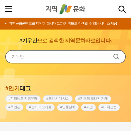
지역문화콘텐츠를 다양한 해시태그(#) 키워드로 검색할 수 있는 서비스 제공
#기우만
으로 검색한 지역문화자료입니다.
#인기
태그
#전라남도 지명유래
#조선 시대 사회
#지역의 오래된 가게
#목민관
#상서리 오재호
#인물설화
#지명
#아차산성
#허준
#바위설화
#원호원두표묘역
#노원구
#제주도설화
#내시
#어린이역사콘텐츠
#내성
#인천