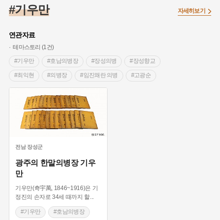
#끈기
#종로구
#항일투쟁
#강서구
#염전
#고구마
#기우만
자세히보기
#갯벌
#강감찬
#수령
#설화
#3.1운동
#남자현
#대한민국임시정부
#대한애국부인회
#강동구
#마을
연관자료
#조선역사
#성곽
#용인의 전설
#낙성대
#먼우금
테마스토리 (1건)
#김마리아
#박물관
#바보온달
#나주
#애민
#기우만
#호남의병장
#장성의병
#장성향교
#생활용품
#장군
#조선시대 문신
#백년가게
#블루리본
#최익현
#의병장
#임진왜란 의병
#고광순
#경기도설화
#임시의정원
#영산강
#문화유산
#황해도
#기삼연
#태인의병
#호남의병
#을미의병
#강진
#부산
#풍속
#의병활동
#빵지순례
#한말의병
#문수사
#호남창의회맹소
#지역의 설화
#동의보감
#28독립선언
#지명유래
#여성 독립운동가
#영산포
#전설
#징채
#독립운동가
#동화
#공예품
#농업
#단지
#온라인 생활사박물관
전남
장성군
#온달
#여성독립운동가
#고구려
#산성
#한의학
광주의 한말의병장 기우
만
#외성
#용인
#여성의원
#왕건
기우만(奇宇萬, 1846~1916)은 기
정진의 손자로 34세 때까지 할
...
#기우만
#호남의병장