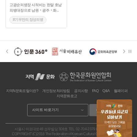
고광순의병장 사적비는 한말 호남
의병대장으로 남원‧광주‧화
...
#기우만의 장성의병
#최익현의 태인의병
#연곡사 의병항쟁기지
지역N문화포털이란?
개인정보처리방침
공지사항
FAQ
Q&A
월페이퍼
지역문화로고
이동
서울시 마포대로49 성우빌딩 308호
TEL. 02-704-2379
FAX. 02.704-2377
COPYRIGHT (C)2018 The Federation of Korean Cultural Centers. ALL RIGHT