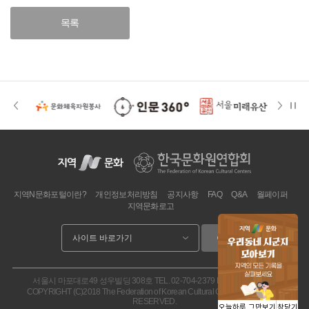
목록
지역N문화포털이란?
개인정보처리방침
공지사항
FAQ
Q&A
월페이퍼
지역문화로고
이동
서울시 마포대로49 성우빌딩 308호
TEL. 02-704-2379
FAX. 02.704-2377
COPYRIGHT (C)2018 The Federation of Korean Cultural Centers. ALL RIGHT
RESERVED.
오늘하루 그만보기
창닫기