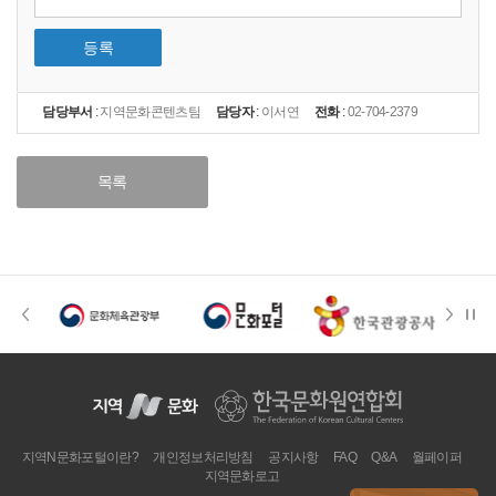
등록
담당부서
:
지역문화콘텐츠팀
담당자
:
이서연
전화
:
02-704-2379
목록
지역N문화포털이란?
개인정보처리방침
공지사항
FAQ
Q&A
월페이퍼
지역문화로고