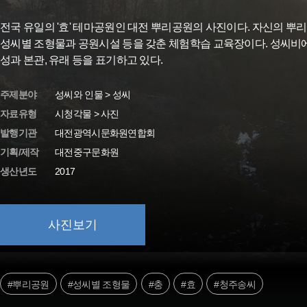
전국 유일의 '효' 테마공원인 대전 뿌리공원의 사진이다. 자신의 뿌리
성씨별 조형물과 공원시설 등을 갖춘 체험학습 교육장이다. 성씨비
성과 본관, 유래 등을 표기하고 있다.
주제분야
성씨와 인물 > 성씨
자료유형
시청각물 > 사진
발행기관
대전광역시문화원연합회
기획/제작
대전중구문화원
생산년도
2017
사진보기
#뿌리공원
#성씨별 조형물
#충
#효
#청주송씨