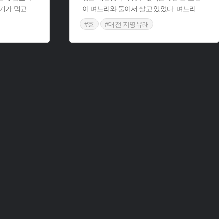
고기가 먹고
...
이 며느리와 둘이서 살고 있었다. 며느리
...
#효
#대전 지명유래