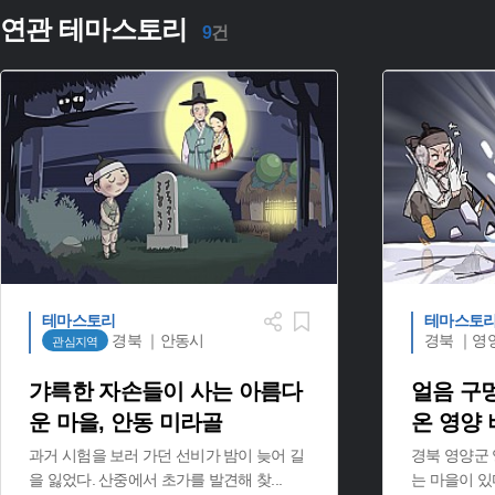
연관 테마스토리
9
건
테마스토리
테마스토
경북 ｜안동시
경북 ｜영
관심지역
갸륵한 자손들이 사는 아름다
얼음 구
운 마을, 안동 미라골
온 영양
과거 시험을 보러 가던 선비가 밤이 늦어 길
경북 영양군
을 잃었다. 산중에서 초가를 발견해 찾
...
는 마을이 있