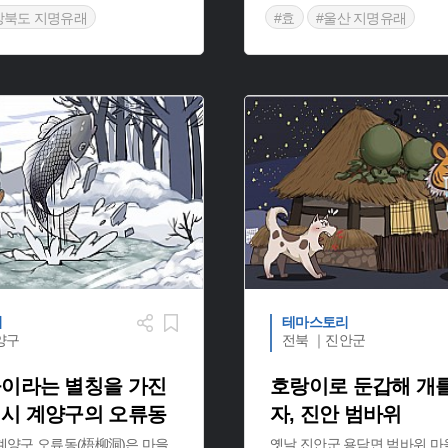
상북도 지명유래
#효
#울산 지명유래
유래
#경북 영양
리
테마스토리
양구
전북 ｜진안군
이라는 별칭을 가진
호랑이로 둔갑해 개를
시 계양구의 오류동
자, 진안 범바위
계양구 오류동(梧柳洞)은 마을
옛날 진안군 용담면 범바위 마