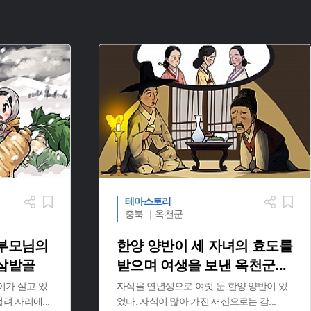
테마스토리
충북 ｜옥천군
 부모님의
한양 양반이 세 자녀의 효도를
 삼밭골
받으며 여생을 보낸 옥천군
...
이가 살고 있
자식을 연년생으로 여럿 둔 한양 양반이 있
 걸려 자리에
...
었다. 자식이 많아 가진 재산으로는 감
...