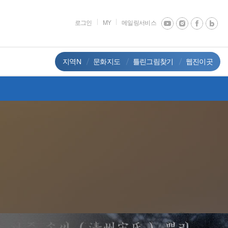
로그인
MY
메일링서비스
지역N
문화지도
틀린그림찾기
웹진이곳