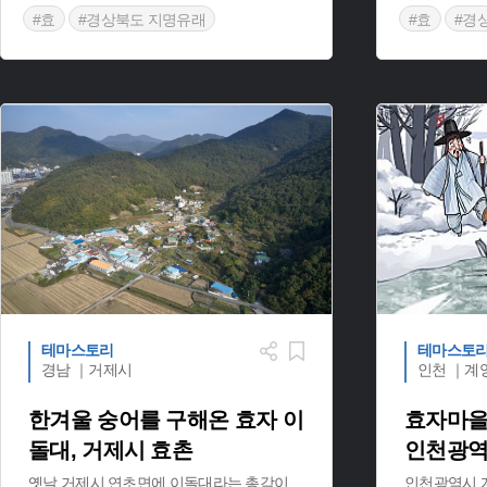
#효
#경상북도 지명유래
#효
#경
#영양 지명
테마스토리
테마스토
경남 ｜거제시
인천 ｜계
한겨울 숭어를 구해온 효자 이
효자마을
돌대, 거제시 효촌
인천광역
옛날 거제시 연초면에 이돌대라는 총각이
인천광역시 