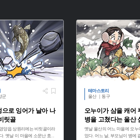
리
테마스토리
양군
울산 ｜동구
멍으로 잉어가 날아 나
오누이가 삼을 캐어
 비릿골
병을 고쳤다는 울산
 영양읍 상원리에는 비릿골이라
옛날 울산의 어느 마을에 오누
다. 옛날 이 마을에 소문난 효
...
었다. 어느 날, 부모님이 병에