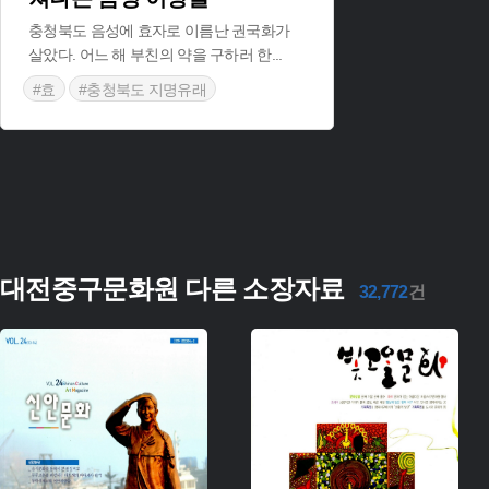
충청북도 음성에 효자로 이름난 권국화가
살았다. 어느 해 부친의 약을 구하러 한
...
#효
#충청북도 지명유래
대전중구문화원 다른 소장자료
32,772
건
주제 :
주제 :
유형 :
유형 :
생산 :
생산 :
소장 :
소장 :