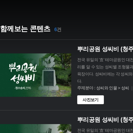
함께보는 콘텐츠
6
건
뿌리공원 성씨비 (청주
전국 유일의 '효' 테마공원인 대
리를 알 수 있는 성씨별 조형물
육장이다. 성씨비에는 각 성씨와 
다.
주제분야 :
성씨와 인물 > 성씨
사진보기
뿌리공원 성씨비 (청
전국 유일의 '효' 테마공원인 대