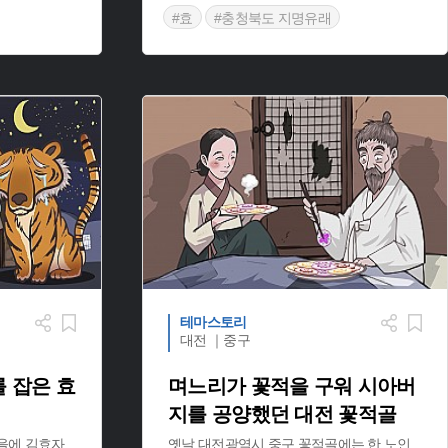
#효
#충청북도 지명유래
테마스토리
대전 ｜중구
 잡은 효
며느리가 꽃적을 구워 시아버
지를 공양했던 대전 꽃적골
을에 김효자
옛날 대전광역시 중구 꽃적골에는 한 노인