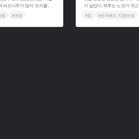
 버드나무가 많아 ‘오리울’,
...
가 살았다. 하루는 노모가 개
자동
#계양
#효
#전라북도 지명유래
유래