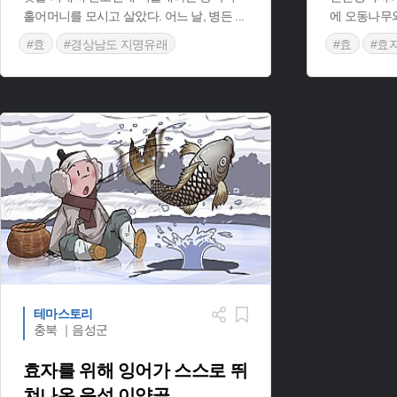
홀어머니를 모시고 살았다. 어느 날, 병든
...
에 오동나무와
#효
#경상남도 지명유래
#효
#효
#거제 지명유래
#인천 지명
테마스토리
충북 ｜음성군
효자를 위해 잉어가 스스로 뛰
쳐나온 음성 이양골