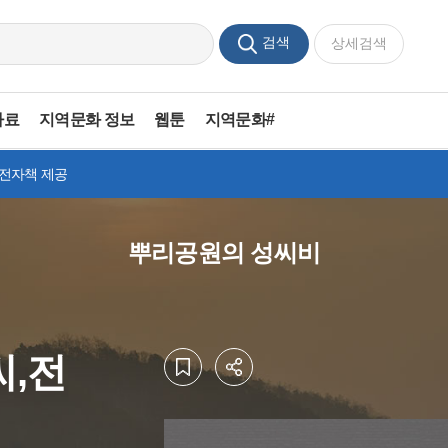
검색
상세검색
자료
지역문화 정보
웹툰
지역문화#
 전자책 제공
뿌리공원의 성씨비
씨,전