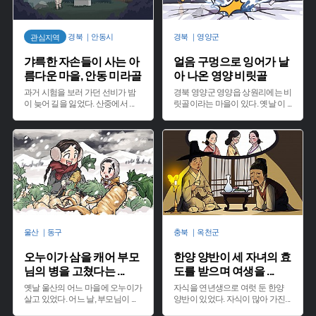
경북 ｜안동시
경북 ｜영양군
관심지역
갸륵한 자손들이 사는 아
얼음 구멍으로 잉어가 날
름다운 마을, 안동 미라골
아 나온 영양 비릿골
과거 시험을 보러 가던 선비가 밤
경북 영양군 영양읍 상원리에는 비
이 늦어 길을 잃었다. 산중에서
...
릿골이라는 마을이 있다. 옛날 이
...
울산 ｜동구
충북 ｜옥천군
오누이가 삼을 캐어 부모
한양 양반이 세 자녀의 효
님의 병을 고쳤다는
...
도를 받으며 여생을
...
옛날 울산의 어느 마을에 오누이가
자식을 연년생으로 여럿 둔 한양
살고 있었다. 어느 날, 부모님이
...
양반이 있었다. 자식이 많아 가진
...