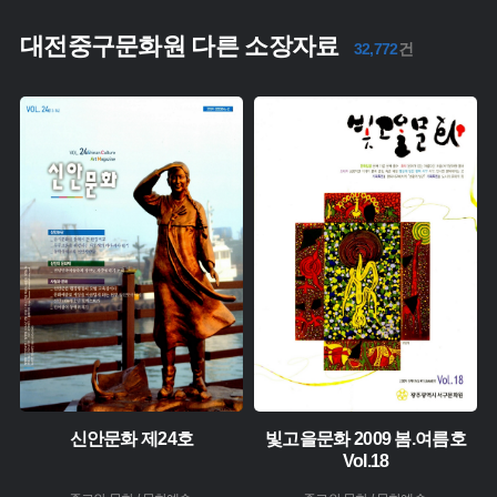
대전중구문화원 다른 소장자료
32,772
건
주제 :
주제 :
유형 :
유형 :
생산 :
생산 :
소장 :
소장 :
신안문화 제24호
빛고을문화 2009 봄.여름호
Vol.18