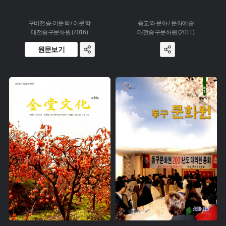
구비전승·어문학 / 어문학
종교와 문화 / 문화예술
대전중구문화원 (2016)
대전중구문화원 (2011)
원문보기
주제 :
주제 :
유형 :
유형 :
생산 :
생산 :
소장 :
소장 :