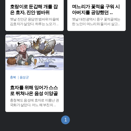
호랑이로 둔갑해 개를 잡
며느리가 꽃적을 구워 시
은 효자, 진안 범바위
아버지를 공양했던
...
옛날 진안군 용담면 범바위 마을에
옛날 대전광역시 중구 꽃적골에는
김효자가 살았다. 하루는 노모가
...
한 노인이 며느리와 둘이서 살고
...
충북 ｜음성군
효자를 위해 잉어가 스스
로 뛰쳐나온 음성 이양골
충청북도 음성에 효자로 이름난 권
국화가 살았다. 어느 해 부친의
...
1