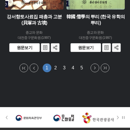
강서향토사료집 패총과 고분
韓國 儒學의 뿌리 (한국 유학의
(貝塚과 古墳)
뿌리)
종교와 문화
종교와 문화
대전중구문화원 (1997)
대전중구문화원 (1997)
원문보기
원문보기
1
2
3
4
5