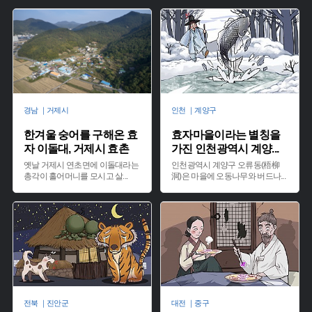
경남 ｜거제시
인천 ｜계양구
한겨울 숭어를 구해온 효
효자마을이라는 별칭을
자 이돌대, 거제시 효촌
가진 인천광역시 계양
...
옛날 거제시 연초면에 이돌대라는
인천광역시 계양구 오류동(梧柳
총각이 홀어머니를 모시고 살
...
洞)은 마을에 오동나무와 버드나
...
전북 ｜진안군
대전 ｜중구