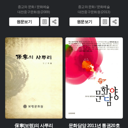
종교와 문화 / 문화예술
종교와 문화 / 문화예술
대전중구문화원 (2009)
대전중구문화원 (2013)
원문보기
원문보기
주제 :
주제 :
유형 :
유형 :
생산 :
생산 :
소장 :
소장 :
保寧(보령)의 사투리
문화담양 2011년 통권20호