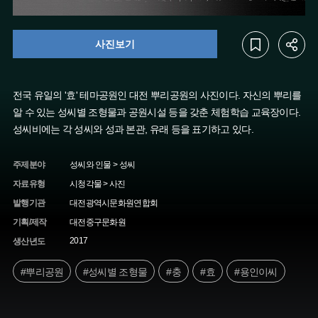
사진보기
전국 유일의 '효' 테마공원인 대전 뿌리공원의 사진이다. 자신의 뿌리를
알 수 있는 성씨별 조형물과 공원시설 등을 갖춘 체험학습 교육장이다.
성씨비에는 각 성씨와 성과 본관, 유래 등을 표기하고 있다.
주제분야
성씨와 인물 > 성씨
자료유형
시청각물 > 사진
발행기관
대전광역시문화원연합회
기획/제작
대전중구문화원
2017
생산년도
#뿌리공원
#성씨별 조형물
#충
#효
#용인이씨