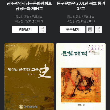
광주광역시남구문화원회보
동구문화원 2001년 봄호 통권
금당문화 제64호
17호
종교와 문화 / 문화예술
종교와 문화 / 문화예술
대전중구문화원 (2017)
대전중구문화원 (2001)
원문보기
원문보기
주제 :
주제 :
유형 :
유형 :
생산 :
생산 :
소장 :
소장 :