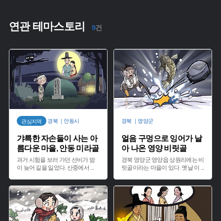
연관 테마스토리
9
건
경북 ｜안동시
경북 ｜영양군
관심지역
갸륵한 자손들이 사는 아
얼음 구멍으로 잉어가 날
름다운 마을, 안동 미라골
아 나온 영양 비릿골
과거 시험을 보러 가던 선비가 밤
경북 영양군 영양읍 상원리에는 비
이 늦어 길을 잃었다. 산중에서
...
릿골이라는 마을이 있다. 옛날 이
...