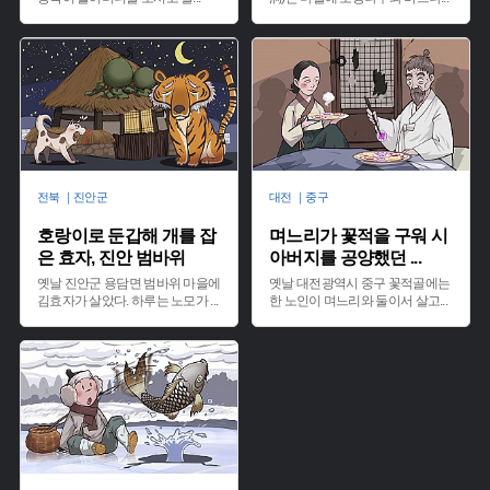
전북 ｜진안군
대전 ｜중구
호랑이로 둔갑해 개를 잡
며느리가 꽃적을 구워 시
은 효자, 진안 범바위
아버지를 공양했던
...
옛날 진안군 용담면 범바위 마을에
옛날 대전광역시 중구 꽃적골에는
김효자가 살았다. 하루는 노모가
...
한 노인이 며느리와 둘이서 살고
...