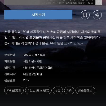
사진보기
전국 유일의 '효' 테마공원인 대전 뿌리공원의 사진이다. 자신의 뿌리를
알 수 있는 성씨별 조형물과 공원시설 등을 갖춘 체험학습 교육장이다.
성씨비에는 각 성씨와 성과 본관, 유래 등을 표기하고 있다.
주제분야
성씨와 인물 > 성씨
자료유형
시청각물 > 사진
발행기관
대전광역시문화원연합회
기획/제작
대전중구문화원
2017
생산년도
#뿌리공원
#성씨별 조형물
#충
#효
#봉화금씨