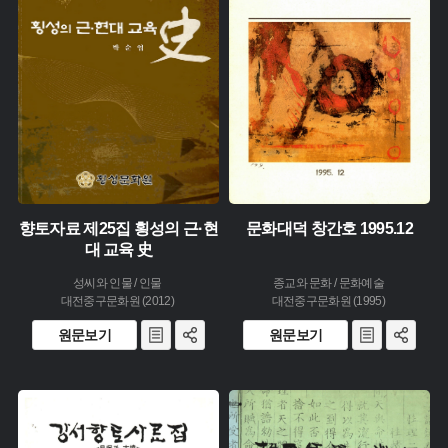
유형 :
유형 :
생산 :
생산 :
소장 :
소장 :
향토자료 제25집 횡성의 근·현
문화대덕 창간호 1995.12
대 교육 史
성씨와 인물 / 인물
종교와 문화 / 문화예술
대전중구문화원 (2012)
대전중구문화원 (1995)
원문보기
원문보기