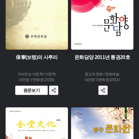
保寧(보령)의 사투리
문화담양 2011년 통권20호
구비전승·어문학 / 어문학
종교와 문화 / 문화예술
대전중구문화원 (2016)
대전중구문화원 (2011)
원문보기
주제 :
주제 :
유형 :
유형 :
생산 :