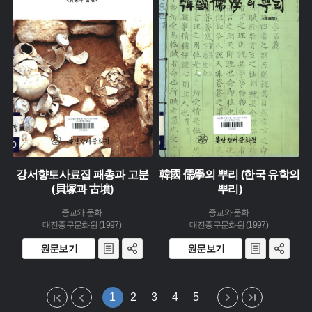
주제 :
주제 :
유형 :
유형 :
발행 :
발행 :
생산 :
생산 :
소장 :
소장 :
강서향토사료집 패총과 고분
韓國 儒學의 뿌리 (한국 유학의
(貝塚과 古墳)
뿌리)
종교와 문화
종교와 문화
대전중구문화원 (1997)
대전중구문화원 (1997)
원문보기
원문보기
1
2
3
4
5