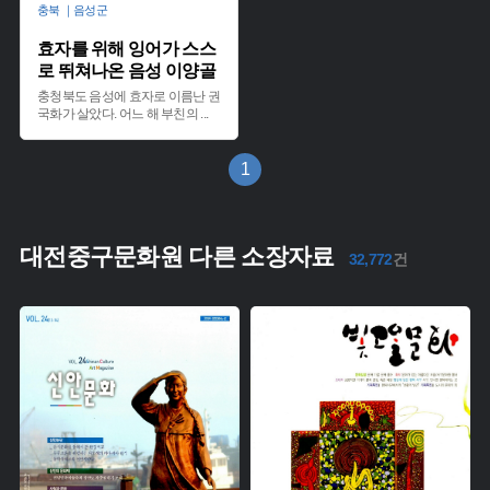
충북 ｜음성군
효자를 위해 잉어가 스스
로 뛰쳐나온 음성 이양골
충청북도 음성에 효자로 이름난 권
국화가 살았다. 어느 해 부친의
...
1
대전중구문화원 다른 소장자료
32,772
건
주제 :
주제 :
유형 :
유형 :
생산 :
생산 :
소장 :
소장 :