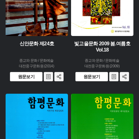
신안문화 제24호
빛고을문화 2009 봄.여름호
Vol.18
종교와 문화 / 문화예술
종교와 문화 / 문화예술
대전중구문화원 (2014)
대전중구문화원 (2009)
원문보기
원문보기
주제 :
주제 :
유형 :
유형 :
생산 :
생산 :
소장 :
소장 :