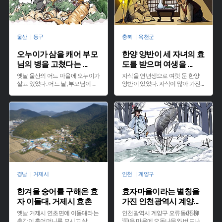
울산 ｜동구
충북 ｜옥천군
오누이가 삼을 캐어 부모
한양 양반이 세 자녀의 효
님의 병을 고쳤다는
...
도를 받으며 여생을
...
옛날 울산의 어느 마을에 오누이가
자식을 연년생으로 여럿 둔 한양
살고 있었다. 어느 날, 부모님이
...
양반이 있었다. 자식이 많아 가진
...
경남 ｜거제시
인천 ｜계양구
한겨울 숭어를 구해온 효
효자마을이라는 별칭을
자 이돌대, 거제시 효촌
가진 인천광역시 계양
...
옛날 거제시 연초면에 이돌대라는
인천광역시 계양구 오류동(梧柳
총각이 홀어머니를 모시고 살
...
洞)은 마을에 오동나무와 버드나
...