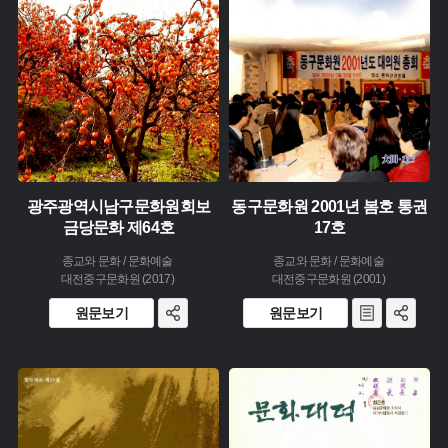
생산 :
소장 :
소장 :
광주광역시남구문화원회보
동구문화원 2001년 봄호 통권
금당문화 제64호
17호
종교와 문화 / 문화예술
종교와 문화 / 문화예술
대전중구문화원 (2017)
대전중구문화원 (2001)
원문보기
원문보기
주제 :
주제 :