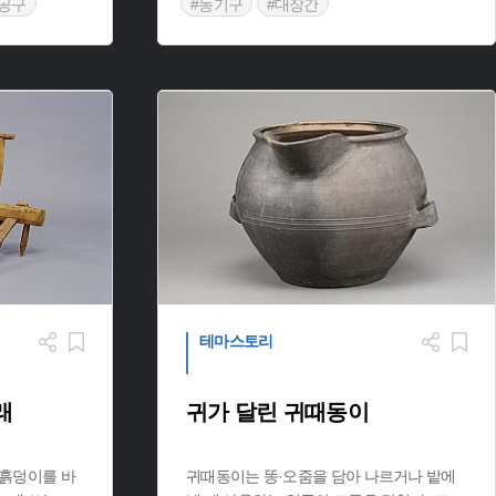
공구
#농기구
#대장간
테마스토리
래
귀가 달린 귀때동이
 흙덩이를 바
귀때동이는 똥·오줌을 담아 나르거나 밭에