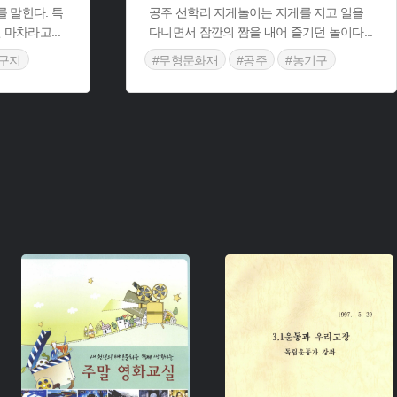
 말한다. 특
공주 선학리 지게놀이는 지게를 지고 일을
면 마차라고
...
다니면서 잠깐의 짬을 내어 즐기던 놀이다
...
구지
#무형문화재
#공주
#농기구
#충청남도 민속놀이
주제 :
주제 :
유형 :
생산 :
유형 :
소장 :
생산 :
소장 :