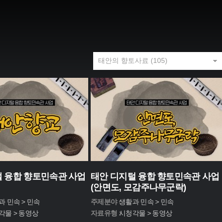
 융합 향토민속관 사업
태안 디지털 융합 향토민속관 사업
(안면도, 모감주나무군락)
과 민속 > 민속
주제분야 :
생활과 민속 > 민속
각물 > 동영상
자료유형 :
시청각물 > 동영상