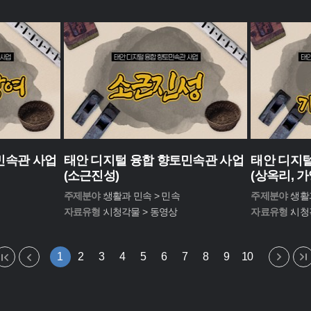
민속관 사업
태안 디지털 융합 향토민속관 사업
태안 디지털
(소근진성)
(상옥리, 
주제분야 :
생활과 민속 > 민속
주제분야 :
생활
자료유형 :
시청각물 > 동영상
자료유형 :
시청
1
2
3
4
5
6
7
8
9
10