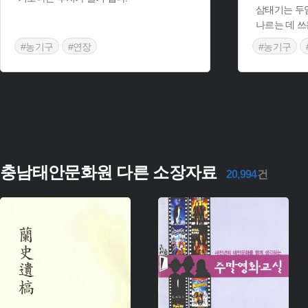
삼태기는 두
나르는 데 쓰
#농기구
#연장
#농기구
충남태안문화원 다른 소장자료
20,994
건
유형 :
주제 :
생산 :
유형 :
소장 :
생산 :
소장 :