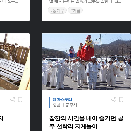
 데 쓰는
...
낼 때 사용하는 일종의 그릇을 말한다. 그
...
#농기구
#거름
테마스토리
충남 ｜공주시
지
잠깐의 시간을 내어 즐기던 공
주 선학리 지게놀이