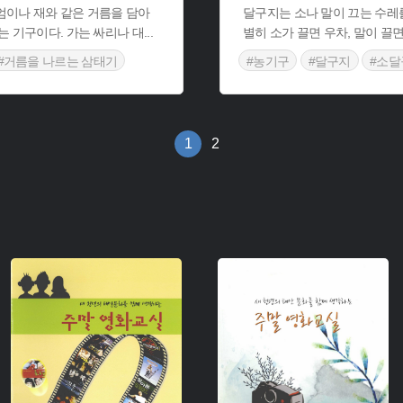
엄이나 재와 같은 거름을 담아
달구지는 소나 말이 끄는 수레를
는 기구이다. 가는 싸리나 대
...
별히 소가 끌면 우차, 말이 끌
#거름을 나르는 삼태기
#농기구
#달구지
#소달
#농업 기술
1
2
주제 :
주제 :
유형 :
유형 :
생산 :
생산 :
소장 :
소장 :