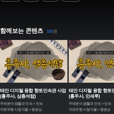
함께보는 콘텐츠
105
건
태안 디지털 융합 향토민속관 사업
태안 디지털 융합 향토
(흥주사, 삼층석탑)
(흥주사, 만세루)
주제분야 :
생활과 민속 > 민속
주제분야 :
생활과 민속 > 민속
자료유형 :
시청각물 > 동영상
자료유형 :
시청각물 > 동영상