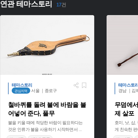
연관 테마스토리
17
건
테마스토리
테마스토
서울 ｜종로구
경남 ｜김
관심지역
철바퀴를 돌려 불에 바람을 불
무덤에서
어넣어 준다, 풀무
제 살포
불을 키울 때에 적당한 바람이 필요하다는
호미, 낫, 
것은 인류가 불을 사용하기 시작하면서
...
게 친숙한 편