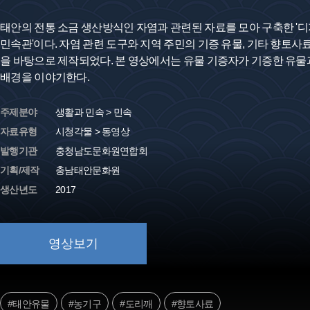
태안의 전통 소금 생산방식인 자염과 관련된 자료를 모아 구축한 '디
민속관'이다. 자염 관련 도구와 지역 주민의 기증 유물, 기타 향토사
을 바탕으로 제작되었다. 본 영상에서는 유물 기증자가 기증한 유물
배경을 이야기한다.
주제분야
생활과 민속 > 민속
자료유형
시청각물 > 동영상
발행기관
충청남도문화원연합회
기획/제작
충남태안문화원
생산년도
2017
영상보기
#태안유물
#농기구
#도리깨
#향토사료