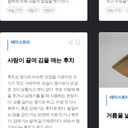
찰력에 의해 곡물의 껍질을 벗기거나,
...
치고 두둑을 
#농기구
#절구
#방아
#농기구
테마스토리
사람이 끌며 김을 매는 후치
후치는 쟁기와 비슷한 모양을 가졌지만 크
기가 작고 가벼우며, 보습이 쟁기보다 조금
큰 것이 보통이고 볏이 없다. 주로 이랑에 북
을 주거나 김매기를 할 때 사용하는 연장이
테마스토
다. 보통 갈이는 쟁기로 하고, 이랑 짓기나
북주기, 혹은 김매기는 후치로 한다. 밭갈이
는 땅을 깊이 가는 반면에 이랑 짓기나 북주
거름을 
기, 김매기는 얕게 갈기 때문이다. 따라서 쟁
기보다는 후치가 끌기 쉽다.