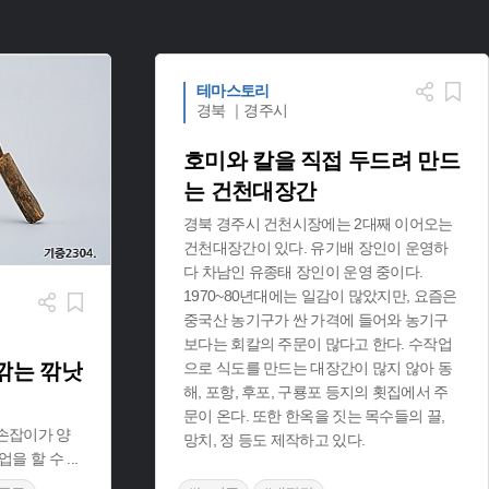
테마스토리
경북 ｜경주시
호미와 칼을 직접 두드려 만드
는 건천대장간
경북 경주시 건천시장에는 2대째 이어오는
건천대장간이 있다. 유기배 장인이 운영하
다 차남인 유종태 장인이 운영 중이다.
1970~80년대에는 일감이 많았지만, 요즘은
중국산 농기구가 싼 가격에 들어와 농기구
보다는 회칼의 주문이 많다고 한다. 수작업
깎는 깎낫
으로 식도를 만드는 대장간이 많지 않아 동
해, 포항, 후포, 구룡포 등지의 횟집에서 주
문이 온다. 또한 한옥을 짓는 목수들의 끌,
손잡이가 양
망치, 정 등도 제작하고 있다.
업을 할 수
...