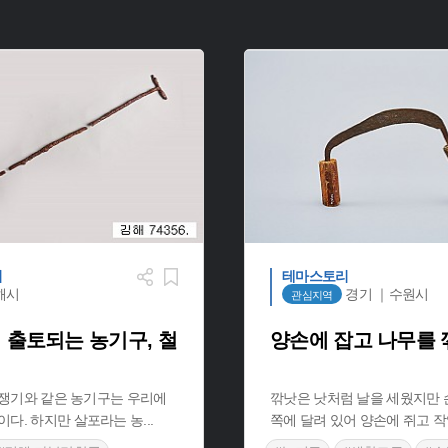
리
테마스토리
해시
경기 ｜수원시
관심지역
 출토되는 농기구, 철
양손에 잡고 나무를 
삽, 쟁기와 같은 농기구는 우리에
깎낫은 낫처럼 날을 세웠지만 
이다. 하지만 살포라는 농
...
쪽에 달려 있어 양손에 쥐고 작