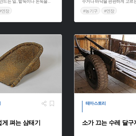
만드는 일, 밭둑이나 논둑을
...
수거나 바닥을 판판하게 고르는
#연장
#농기구
#연장
리
테마스토리
넓게 펴는 삼태기
소가 끄는 수레 달구