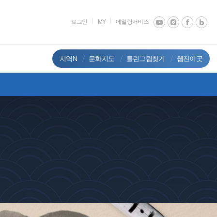
로그인
MY
메일링서비스
지역N
문화지도
틀린그림찾기
웹진이곳