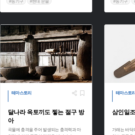
#농기구
#현대 문물
#농기구
#삼국시대 
테마스토리
테마스토
달나라 옥토끼도 찧는 절구 방
삼인일조
아
곡물에 충격을 주어 발생되는 충격력과 마
가래는 바닥