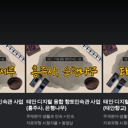
민속관 사업
태안 디지털 융합 향토민속관 사업
태안 디지털
(흥주사, 은행나무)
(태안향교)
주제분야 :
생활과 민속 > 민속
주제분야 :
생활
자료유형 :
시청각물 > 동영상
자료유형 :
시청