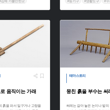
#김해 가볼만한곳
#농기구
#생활도구
#수
철제도구
리
테마스토리
로 움직이는 가래
뭉친 흙을 부수는 써
의 흙을 파서 일구거나 고랑을
써레는 갈아 놓은 논이나 밭의