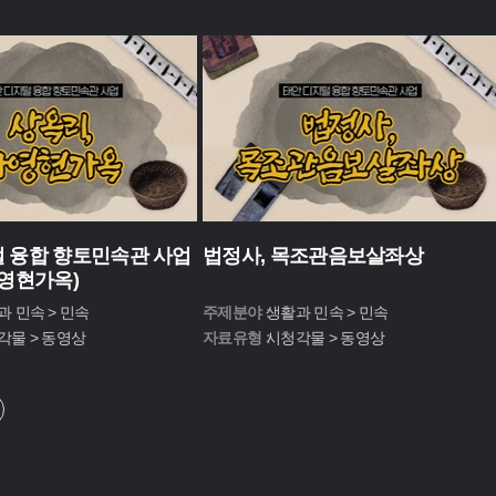
 융합 향토민속관 사업
법정사, 목조관음보살좌상
가영현가옥)
과 민속 > 민속
주제분야 :
생활과 민속 > 민속
각물 > 동영상
자료유형 :
시청각물 > 동영상