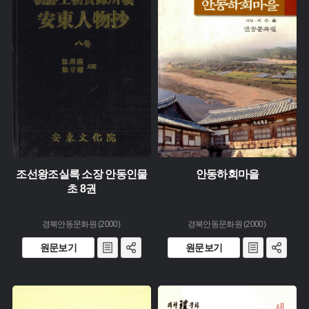
유형 :
유형 :
생산 :
생산 :
소장 :
소장 :
조선왕조실록 소장 안동인물
안동하회마을
초 8권
경북안동문화원 (2000)
경북안동문화원 (2000)
원문보기
원문보기