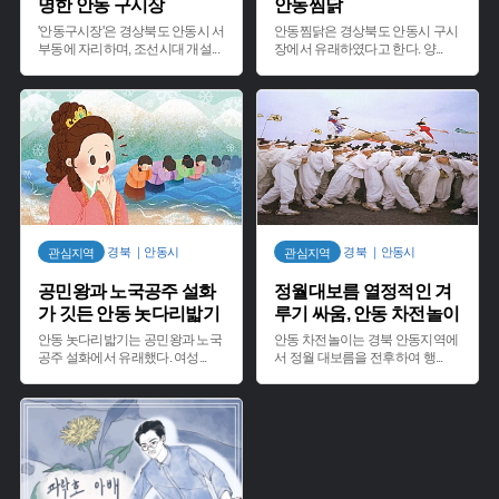
명한 안동 구시장
안동찜닭
'안동구시장'은 경상북도 안동시 서
안동찜닭은 경상북도 안동시 구시
부동에 자리하며, 조선시대 개설
...
장에서 유래하였다고 한다. 양
...
경북 ｜안동시
경북 ｜안동시
관심지역
관심지역
공민왕과 노국공주 설화
정월대보름 열정적인 겨
가 깃든 안동 놋다리밟기
루기 싸움, 안동 차전놀이
안동 놋다리밟기는 공민왕과 노국
안동 차전놀이는 경북 안동지역에
공주 설화에서 유래했다. 여성
...
서 정월 대보름을 전후하여 행
...