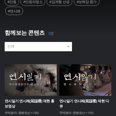
#안동
#안동의명소
#김계행 선생
#보백당 종가
#연시례
함께보는 콘텐츠
2
건
연시일기 연시례(延諡禮) 재현 홍
연시일기 연시례(延諡禮) 재현 다
보영상
큐
주제분야 :
문화유산 > 기타
주제분야 :
문화유산 > 기타