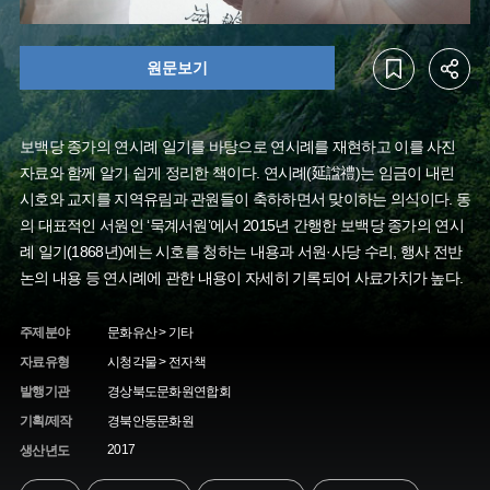
원문보기
보백당 종가의 연시례 일기를 바탕으로 연시례를 재현하고 이를 사진
자료와 함께 알기 쉽게 정리한 책이다. 연시례(延諡禮)는 임금이 내린
시호와 교지를 지역유림과 관원들이 축하하면서 맞이하는 의식이다. 동
의 대표적인 서원인 ‘묵계서원’에서 2015년 간행한 보백당 종가의 연시
례 일기(1868년)에는 시호를 청하는 내용과 서원·사당 수리, 행사 전반
논의 내용 등 연시례에 관한 내용이 자세히 기록되어 사료가치가 높다.
주제분야
문화유산 > 기타
자료유형
시청각물 > 전자책
발행기관
경상북도문화원연합회
기획/제작
경북안동문화원
2017
생산년도