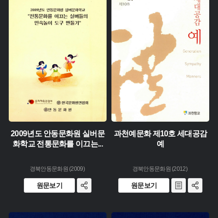
유형 :
생산 :
유형 :
소장 :
생산 :
소장 :
2009년도 안동문화원 실버문
과천예문화 제10호 세대공감
화학교 전통문화를 이끄는
...
예
경북안동문화원 (2009)
경북안동문화원 (2012)
원문보기
원문보기