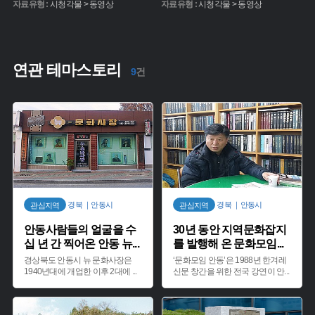
자료유형 :
시청각물 > 동영상
자료유형 :
시청각물 > 동영상
연관 테마스토리
9
건
경북 ｜안동시
경북 ｜안동시
관심지역
관심지역
안동사람들의 얼굴을 수
30년 동안 지역문화잡지
십 년 간 찍어온 안동 뉴
...
를 발행해 온 문화모임
...
경상북도 안동시 뉴 문화사장은
‘문화모임 안동’은 1988년 한겨레
1940년대에 개업한 이후 2대에
...
신문 창간을 위한 전국 강연이 안
...