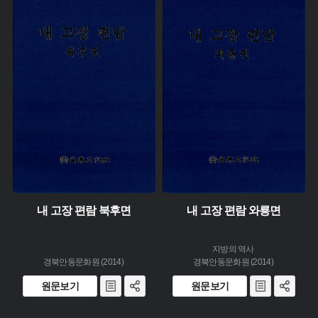
유형 :
주제 :
생산 :
유형 :
소장 :
생산 :
소장 :
내 고장 편람 북후면
내 고장 편람 와룡면
지방의 역사
경북안동문화원 (2014)
경북안동문화원 (2014)
원문보기
원문보기