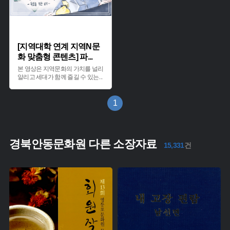
[지역대학 연계 지역N문
화 맞춤형 콘텐츠] 파
...
본 영상은 지역문화의 가치를 널리
알리고 세대가 함께 즐길 수 있는
...
1
경북안동문화원 다른 소장자료
15,331
건
유형 :
유형 :
생산 :
생산 :
소장 :
소장 :