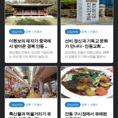
경북 ｜안동시
경북 ｜안동시
관심지역
관심지역
이현보의 제자가 중국에
선비 정신과 기독교 문화
서 받아온 경북 안동
...
가 만나다 - 안동교회
...
경상북도 안동시 도산면 가송리에
경상북도 안동시 안동교회는 1908
는 조선 중기의 학자인 농암 이
...
년 김병우가 기독서점을 열면서
...
경북 ｜안동시
경북 ｜안동시
관심지역
관심지역
특산물과 먹을거리가 유
안동 구시장에서 유래된