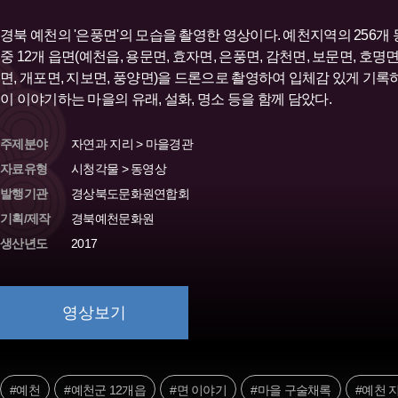
경북 예천의 '은풍면'의 모습을 촬영한 영상이다. 예천지역의 256개
중 12개 읍면(예천읍, 용문면, 효자면, 은풍면, 감천면, 보문면, 호명면
면, 개포면, 지보면, 풍양면)을 드론으로 촬영하여 입체감 있게 기록
이 이야기하는 마을의 유래, 설화, 명소 등을 함께 담았다.
주제분야
자연과 지리 > 마을경관
자료유형
시청각물 > 동영상
발행기관
경상북도문화원연합회
기획/제작
경북예천문화원
생산년도
2017
영상보기
#예천
#예천군 12개읍
#면 이야기
#마을 구술채록
#예천 