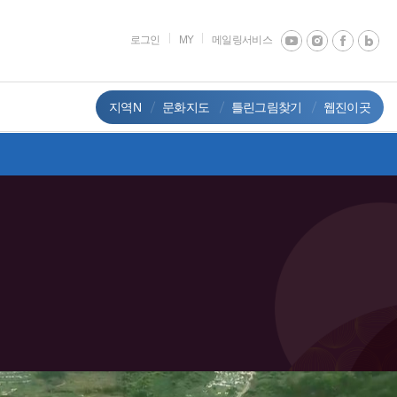
로그인
MY
메일링서비스
지역N
문화지도
틀린그림찾기
웹진이곳