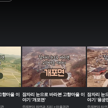
고향마을 이
잠자리 눈으로 바라본 고향마을 이
잠자리 눈으
야기 '개포면'
야기 '용궁면
경관
주제분야 :
자연과 지리 > 마을경관
주제분야 :
자연