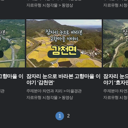
자료유형 :
시청각물 > 동영상
자료유형 :
시청
고향마을 이
잠자리 눈으로 바라본 고향마을 이
잠자리 눈으
야기 '감천면'
야기 '효자면
경관
주제분야 :
자연과 지리 > 마을경관
주제분야 :
자연
자료유형 :
시청각물 > 동영상
자료유형 :
시청
1
2