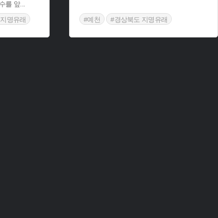
수를 앞
...
 지명유래
#예천
#경상북도 지명유래
#예천 지명유래