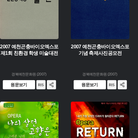
2007 예천곤충바이오엑스포
2007 예천곤충바이오엑스포
제1회 친환경 학생 미술대전
기념 축제사진공모전
경북예천문화원 (2007)
경북예천문화원 (2007)
원문보기
원문보기
유형 :
유형 :
생산 :
생산 :
소장 :
소장 :