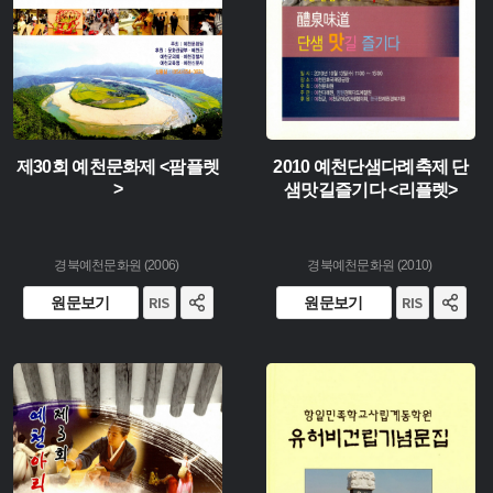
제30회 예천문화제 <팜플렛
2010 예천단샘다례축제 단
>
샘맛길즐기다 <리플렛>
경북예천문화원 (2006)
경북예천문화원 (2010)
원문보기
원문보기
유형 :
유형 :
생산 :
생산 :
소장 :
소장 :