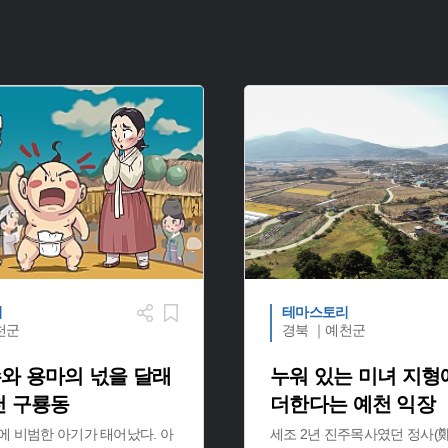
리
테마스토리
천군
경북 ｜예천군
와 용마의 넋을 달래
누워 있는 미녀 지형
천 구룡동
더한다는 예천 익장
에 비범한 아기가 태어났다. 아
세조 2년 진주목사였던 정사(