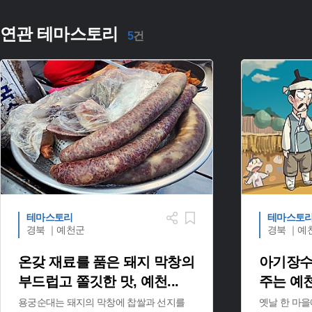
연관 테마스토리
5
건
테마스토리
테마스토
경북 ｜예천군
경북 ｜예
온갖 재료를 품은 돼지 막창의
아기장수
부드럽고 쫄깃한 맛, 예천
...
주는 예
용궁순대는 돼지의 막창에 찹쌀과 선지를
옛날 한 마을