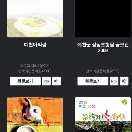
예천아리랑
예천군 상징조형물 공모전
2009
자연과 지리 / 향토지
경북예천문화원 (2008)
경북예천문화원 (2009)
원문보기
원문보기
유형 :
유형 :
생산 :
생산 :
소장 :
소장 :