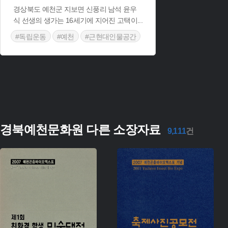
경상북도 예천군 지보면 신풍리 남석 윤우
식 선생의 생가는 16세기에 지어진 고택이
...
#독립운동
#예천
#근현대인물공간
#경상북도근대역사
#예천 가볼만한곳
#경상북도 근대문화유산
경북예천문화원 다른 소장자료
9,111
건
유형 :
유형 :
생산 :
생산 :
소장 :
소장 :