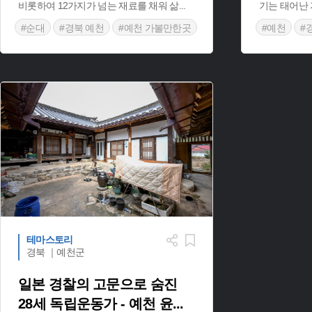
비롯하여 12가지가 넘는 재료를 채워 삶
...
기는 태어난 
#순대
#경북 예천
#예천 가볼만한곳
#예천
#
#경상북도 별미
#예천 지명
테마스토리
경북 ｜예천군
일본 경찰의 고문으로 숨진
28세 독립운동가 - 예천 윤
...