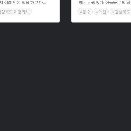
지 이레 만에 말을 하고 다
...
에서 사망했다. 아들들은 박 풍
경상북도 지명유래
#풍수
#예천
#경상북도
유래
#장수이야기
#예천 지명유래