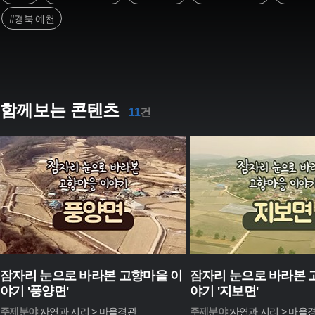
#경북 예천
함께보는 콘텐츠
11
건
잠자리 눈으로 바라본 고향마을 이
잠자리 눈으로 바라본 
야기 '풍양면'
야기 '지보면'
주제분야 :
자연과 지리 > 마을경관
주제분야 :
자연과 지리 > 마을