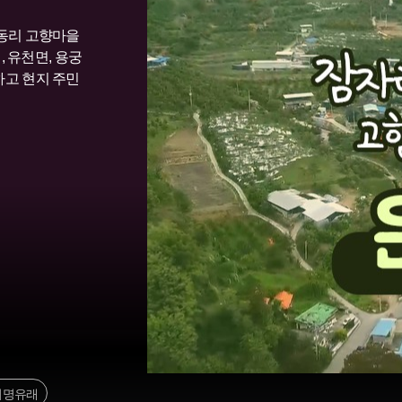
 동리 고향마을
, 유천면, 용궁
하고 현지 주민
지명유래