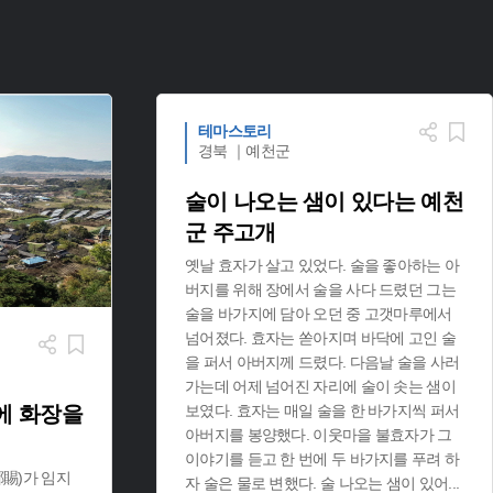
테마스토리
경북 ｜예천군
술이 나오는 샘이 있다는 예천
군 주고개
옛날 효자가 살고 있었다. 술을 좋아하는 아
버지를 위해 장에서 술을 사다 드렸던 그는
술을 바가지에 담아 오던 중 고갯마루에서
넘어졌다. 효자는 쏟아지며 바닥에 고인 술
을 퍼서 아버지께 드렸다. 다음날 술을 사러
가는데 어제 넘어진 자리에 술이 솟는 샘이
에 화장을
보였다. 효자는 매일 술을 한 바가지씩 퍼서
아버지를 봉양했다. 이웃마을 불효자가 그
이야기를 듣고 한 번에 두 바가지를 푸려 하
鄭賜)가 임지
자 술은 물로 변했다. 술 나오는 샘이 있어
...