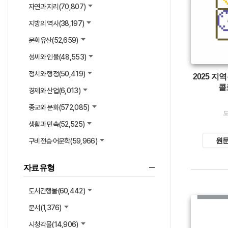
자연과 지리(
70,807
)
지방의 역사(
38,197
)
문화유산(
52,659
)
성씨와 인물(
48,553
)
정치와 행정(
50,419
)
2025 
콜
경제와 산업(
6,013
)
종교와 문화(
572,085
)
생활과 민속(
52,525
)
원
구비전승·어문학(
59,966
)
자료유형
도서간행물(
60,442
)
문서(
1,376
)
시청각물(
14,906
)
유형 :