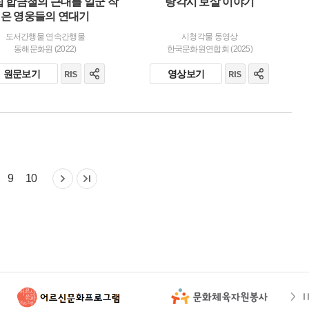
 합금철의 근대를 일군 작
랑각시 보살 이야기
은 영웅들의 연대기
도서간행물 연속간행물
시청각물 동영상
동해문화원 (2022)
한국문화원연합회 (2025)
원문보기
영상보기
9
10