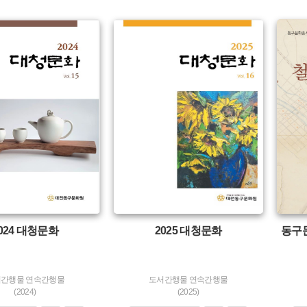
유형 :
유형 :
생산 :
생산 :
소장 :
소장 :
024 대청문화
2025 대청문화
동구문
간행물 연속간행물
도서간행물 연속간행물
(2024)
(2025)