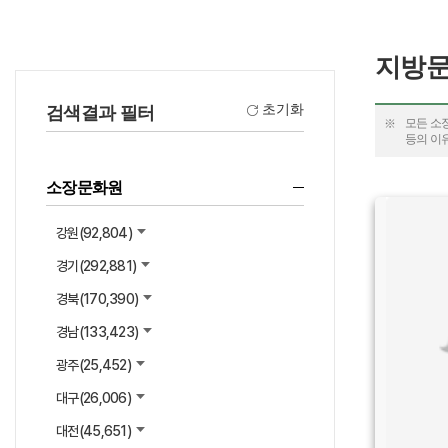
지방
초기화
검색결과 필터
모든 소
등의 이
소장문화원
강원(
92,804
)
유형 :
경기(
292,881
)
생산 :
소장 :
경북(
170,390
)
경남(
133,423
)
광주(
25,452
)
대구(
26,006
)
대전(
45,651
)