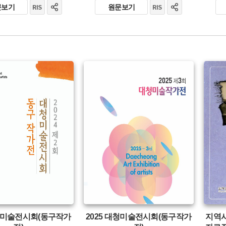
문보기
원문보기
유형 :
생산 :
유형 :
소장 :
발행 :
생산 :
소장 :
대청미술전시회(동구작가
2025 대청미술전시회(동구작가
지역사