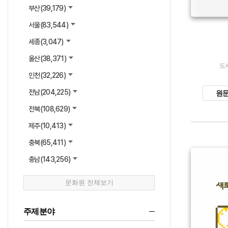
부산(
39,179
)
서울(
83,544
)
세종(
3,047
)
울산(
38,371
)
도
인천(
32,226
)
전남(
204,225
)
원
전북(
108,629
)
제주(
10,413
)
충북(
65,411
)
충남(
143,256
)
문화원 전체보기
유형 :
생산 :
소장 :
주제분야