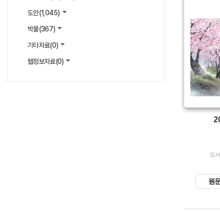
생산 :
도안(
1,045
)
소장 :
박물(
367
)
기타자료(
0
)
웹정보자료(
0
)
2
도서
원