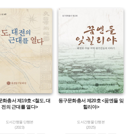
유형 :
생산 :
소장 :
화총서 제19호 <철도, 대
동구문화총서 제20호 <꿈엔들 잊
전의 근대를 열다>
힐리야>
도서간행물 단행본
도서간행물 단행본
(2023)
(2025)