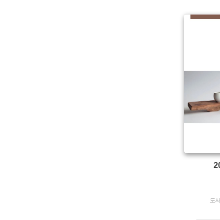
유형 :
생산 :
소장 :
2
도서