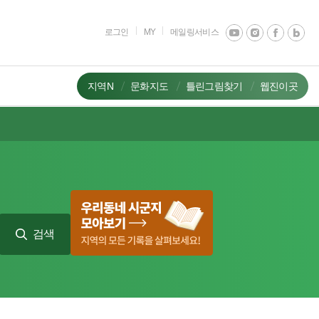
로그인
MY
메일링서비스
지역N
문화지도
틀린그림찾기
웹진이곳
검색