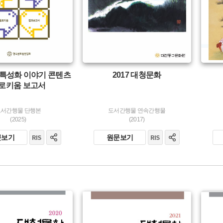
지역특성화 이야기 콘텐츠
2017 대청문화
로키움 보고서
도서간행물 단행본
도서간행물 연속간행물
(2025)
(2017)
문보기
원문보기
유형 :
유형 :