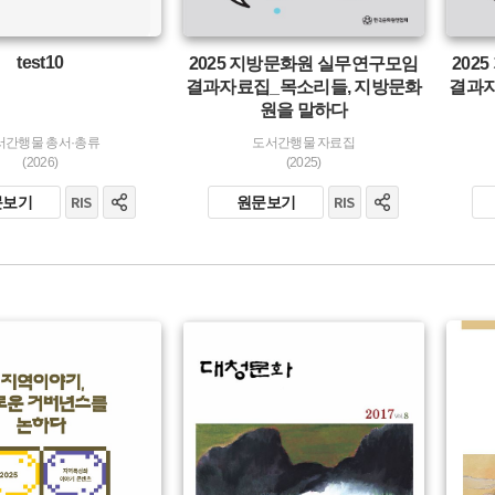
test10
2025 지방문화원 실무연구모임
202
결과자료집_목소리들, 지방문화
결과자
원을 말하다
서간행물 총서·총류
도서간행물 자료집
(2026)
(2025)
문보기
원문보기
유형 :
유형 :
생산 :
생산 :
소장 :
소장 :