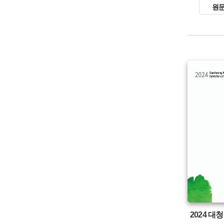
원
유형 :
생산 :
소장 :
2024 