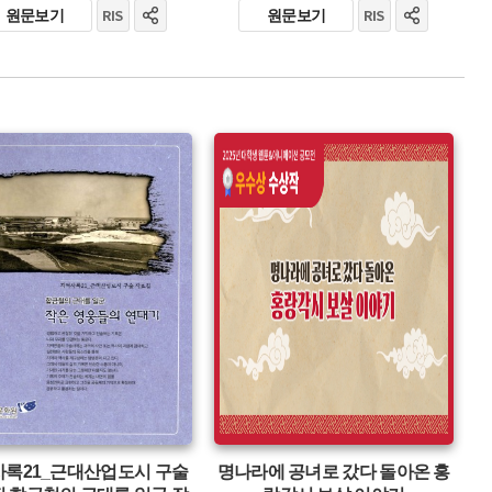
원문보기
원문보기
유형 :
발행 :
생산 :
소장 :
록21_근대산업도시 구술
명나라에 공녀로 갔다 돌아온 홍