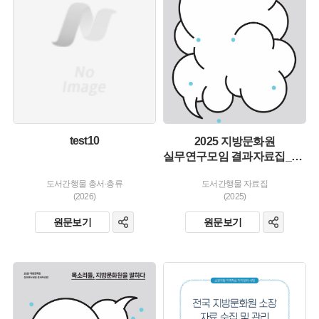
유형 :
소장 :
생산 :
소장 :
test10
2025 지방문화원
실무연구모임 결과자료집_목소리들, 지방문화원을 말하다
도서간행물 총서·총류
도서간행물 자료집
(2026)
(2025)
원문보기
원문보기