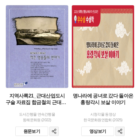
유형 :
유형 :
발행 :
발행 :
생산 :
생산 :
소장 :
소장 :
지역사록21_근대산업도시
명나라에 공녀로 갔다 돌아온
구술 자료집 합금철의 근대를 일군 작은 영웅들의 연대기
홍랑각시 보살 이야기
도서간행물 연속간행물
시청각물 동영상
동해문화원 (2022)
한국문화원연합회 (2025)
원문보기
영상보기