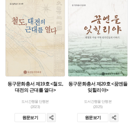
유형 :
유형 :
생산 :
생산 :
소장 :
소장 :
동구문화총서 제19호 <철도,
동구문화총서 제20호 <꿈엔들
대전의 근대를 열다>
잊힐리야>
도서간행물 단행본
도서간행물 단행본
(2023)
(2025)
원문보기
원문보기