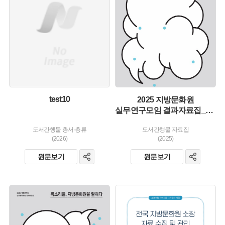
유형 :
소장 :
생산 :
소장 :
test10
2025 지방문화원
실무연구모임 결과자료집_목소리들, 지방문화원을 말하다
도서간행물 총서·총류
도서간행물 자료집
(2026)
(2025)
원문보기
원문보기