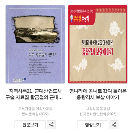
유형 :
유형 :
발행 :
발행 :
생산 :
생산 :
소장 :
소장 :
지역사록21_근대산업도시
명나라에 공녀로 갔다 돌아온
구술 자료집 합금철의 근대를 일군 작은 영웅들의 연대기
홍랑각시 보살 이야기
도서간행물 연속간행물
시청각물 동영상
동해문화원 (2022)
한국문화원연합회 (2025)
원문보기
영상보기