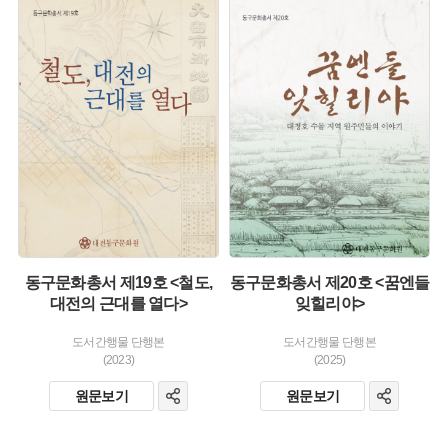
유형 :
유형 :
생산 :
생산 :
소장 :
소장 :
동구문화총서 제19호 <철도,
동구문화총서 제20호 <꿈엔들
대전의 근대를 열다>
잊힐리야>
도서간행물 단행본
도서간행물 단행본
(2023)
(2025)
원문보기
원문보기