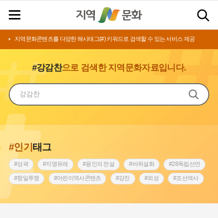
지역문화콘텐츠를 다양한 해시태그(#) 키워드로 검색할 수 있는 서비스 제공
#강감찬
으로 검색한 지역문화자료입니다.
#인기
태그
#성곽
#지명유래
#용인의 전설
#바위설화
#28독립선언
#항일투쟁
#어린이역사콘텐츠
#강진
#외성
#조선역사
#징채
#남자현
#고구마
#경기도설화
#지역의 설화
#블루리본
#조선 시대 사회
#노원구
#한의학
#농업