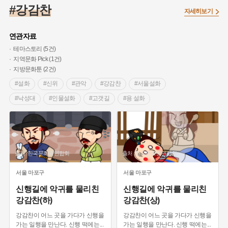
#고구려
#인물설화
#백년가게
#허준
#단지
#온달
#강감찬
자세히보기
#동의보감
#원호원두표묘역
#제주도설화
#공예품
#문화유산
#설화
#빵지순례
#끈기
#박물관
연관자료
#황해도
#용인
#강감찬
#종로구
#여성의원
테마스토리 (5건)
지역문화 Pick (1건)
#바보온달
#대한애국부인회
#염전
#지명
#강서구
지방문화툰 (2건)
#독립운동가
#대한민국임시정부
#영산강
#내성
#동화
#설화
#신위
#관악
#강감찬
#서울설화
#내시
#갯벌
#부산
#전설
#의병활동
#낙성대
#인물설화
#고갯길
#용 설화
#온라인 생활사박물관
#여성독립운동가
#김마리아
#인천
#완주
#완주설화
#출생설화
#나주
#장군
#왕건
#영산포
#지역의 오래된 가게
#어린이역사콘텐츠
#웹툰
#강동구
#산성
#생활용품
#목민관
#3.1운동
#먼우금
#낙성대
#수령
#아차산성
#풍속
출처 :한국문화원연합회
출처 :한국문화원연합회
#상서리 오재호
#전라남도 지명유래
#애민
#임시의정원
서울
마포구
서울
마포구
#조선시대 문신
#마을
#여성 독립운동가
신행길에 악귀를 물리친
신행길에 악귀를 물리친
강감찬(하)
강감찬(상)
강감찬이 어느 곳을 가다가 신행을
강감찬이 어느 곳을 가다가 신행을
가는 일행을 만난다. 신행 떡에는
...
가는 일행을 만난다. 신행 떡에는
...