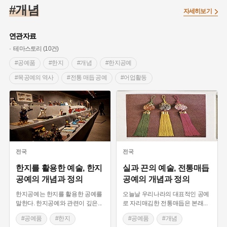
#조선 시대 사회
#농업
#독립운동가
#수령
#왕건
#개념
자세히보기
#허준
#28독립선언
#온달
#조선역사
#지명유래
#여성독립운동가
#항일투쟁
#원호원두표묘역
#목민관
연관자료
#백년가게
#온라인 생활사박물관
#외성
#동의보감
테마스토리 (10건)
#단지
#설화
#인물설화
#대한애국부인회
#생활용품
#공예품
#한지
#개념
#한지공예
#고구마
#김마리아
#바위설화
#인천
#강감찬
#목공예의 역사
#전통 매듭 공예
#어업활동
#강진
#블루리본
#전설
#조선시대 문신
#무인도
#지역 전통놀이란
#한국 노동요
#여성 독립운동가
#지역의 설화
#성곽
#어린이역사콘텐츠
#노동요 개관
#세계문화유산
#등록문화재
#내시
#내성
#먼우금
#징채
#제주도설화
#영산강
#관방유적
#훈련시설
#요새시설
#통신시설
#대한민국임시정부
#강서구
#마을
#종로구
#노원구
#설화
#분류
#부산
#염전
#끈기
#용인의 전설
#여성의원
#풍속
전국
전국
#경기도설화
#남자현
#한의학
#동화
#임시의정원
한지를 활용한 예술, 한지
실과 끈의 예술, 전통매듭
공예의 개념과 정의
공예의 개념과 정의
#황해도
#산성
#박물관
#공예품
#영산포
한지공예는 한지를 활용한 공예를
오늘날 우리나라의 대표적인 공예
말한다. 한지공예와 관련이 깊은
...
로 자리매김한 전통매듭은 본래
...
#공예품
#한지
#공예품
#개념