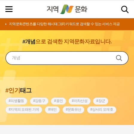
지역문화콘텐츠를 다양한 해시태그(#) 키워드로 검색할 수 있는 서비스 제공
#개념
으로 검색한 지역문화자료입니다.
#인기
태그
#의병활동
#강동구
#용인
#아차산성
#장군
#지역의 오래된 가게
#애민
#문화유산
#상서리 오재호
#3.1운동
#지명
#바보온달
#낙성대
#고구려
#빵지순례
#전라남도 지명유래
#갯벌
#나주