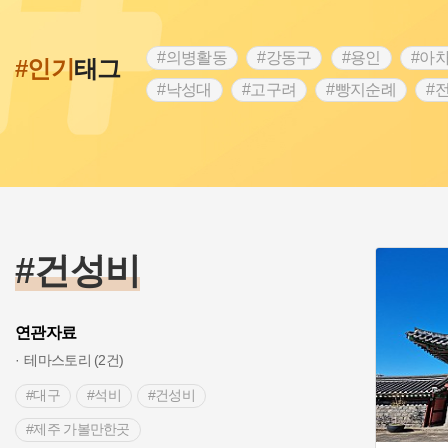
#의병활동
#강동구
#용인
#아
#인기
태그
#낙성대
#고구려
#빵지순례
#
#28독립선언
#온달
#조선역사
#외성
#동의보감
#단지
#설화
#블루리본
#전설
#조선시대 문신
#제주도설화
#영산강
#대한민국임
#경기도설화
#남자현
#한의학
#건성비
연관자료
테마스토리 (2건)
#대구
#석비
#건성비
#제주 가볼만한곳