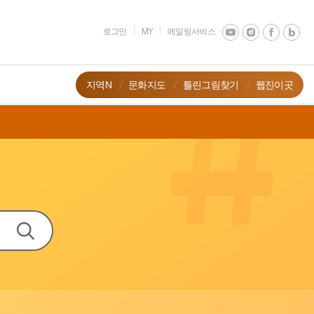
로그인
MY
메일링서비스
지역N
문화지도
틀린그림찾기
웹진이곳