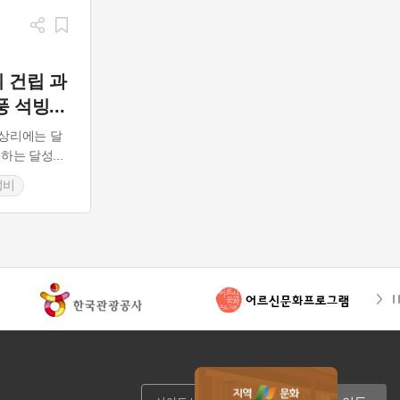
 건립 과
풍 석빙
...
상리에는 달
념하는 달성
...
성비