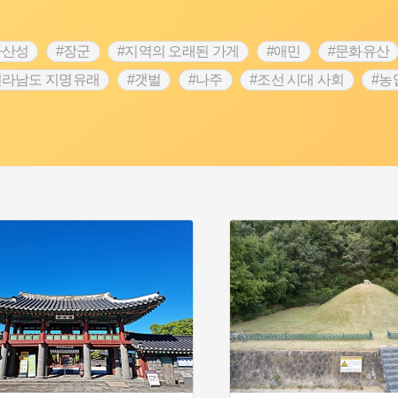
차산성
#장군
#지역의 오래된 가게
#애민
#문화유산
전라남도 지명유래
#갯벌
#나주
#조선 시대 사회
#농
#지명유래
#여성독립운동가
#항일투쟁
#원호원두표묘
#인물설화
#대한애국부인회
#생활용품
#고구마
#여성 독립운동가
#지역의 설화
#성곽
#어린이역사
시정부
#강서구
#마을
#종로구
#노원구
#부산
#동화
#임시의정원
#황해도
#산성
#박물관
#공