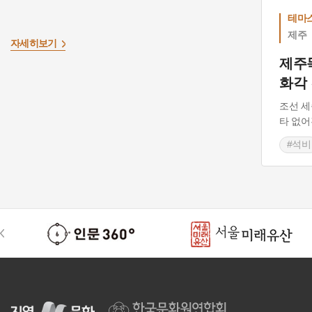
테마
제주
자세히보기
제주
화각
조선 세
타 없어
#석비
#제주