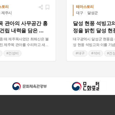
스토리
테마스토리
제주시
대구
달성군
목 관아의 사무공간 홍
달성 현풍 석빙고의
 건립 내력을 담은
...
정을 밝힌 달성 현
종 때 제주목사였던 최해산은 불
대구광역시 달성군 현풍읍 
진 제주목 관아를 수리하고 새
...
성 현풍 석빙고와 이를 기
#건성비
#대구
#석비
#건
 가볼만한곳