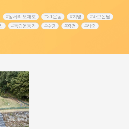
#상서리 오재호
#3.1운동
#지명
#바보온달
업
#독립운동가
#수령
#왕건
#허준
역
#목민관
#백년가게
#온라인 생활사박물관
#김마리아
#바위설화
#인천
#강감찬
#강진
콘텐츠
#내시
#내성
#먼우금
#징채
#염전
#끈기
#용인의 전설
#여성의원
#풍속
예품
#영산포