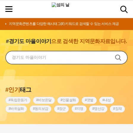
지역문화콘텐츠를 다양한 해시태그(#) 키워드로 검색할 수 있는 서비스 제공
#경기도 마을이야기
으로 검색한 지역문화자료입니다.
#인기
태그
#독립운동가
#바보온달
#인물설화
#갯벌
#내성
#바위설화
#동의보감
#장군
#지명
#영산강
#징채
#종로구
#설화
#상서리 오재호
#조선 시대 사회
#단지
#나주
#풍속
#먼우금
#여성의원
#내시
#성곽