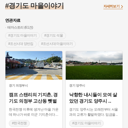
#임시의정원
#고구려
#고구마
#한의학
#강진
#경기도 마을이야기
자세히보기
#인천
#외성
#허준
#농업
#지역의 설화
#낙성대
#황해도
#지역의 오래된 가게
#어린이역사콘텐츠
#백년가게
연관자료
#조선역사
#대한애국부인회
#아차산성
#빵지순례
테마스토리 (61건)
#왕건
#전라남도 지명유래
#목민관
#강감찬
#경기도 마을이야기
#경기도 석물
#온라인 생활사박물관
#강동구
#제주도설화
#조선시대 양반집
#조선시대 마을이야기
#여성독립운동가
#조선시대 문신
#3.1운동
#애민
#시흥 가볼만한곳
#근대문화유산
#도당제
#김마리아
#여성 독립운동가
#28독립선언
#온달
#임진왜란
#용인 설화
#공원
#문화유산
#노원구
#마을
#전설
#박물관
#평택 가볼만한곳
#종가
#종갓집
#섬
#경기도설화
#강서구
#공예품
#원호원두표묘역
#용인
#안산 가볼만한곳
#우물
#경기도 샘과 우물
#지명유래
#블루리본
#대한민국임시정부
#염전
#옛길
#전통문화
#한국전쟁
#조선시대 종가
경기
의정부시
경기
양주시
#용인의 전설
#끈기
#산성
#동화
#생활용품
#전통시장
#예능프로그램과 시장
#경기도 설화
캠프 스탠리의 기지촌, 경
낙향한 내시들이 모여 살
기도 의정부 고산동 뺏벌
았던 경기도 양주시
...
#의병활동
#영산포
#수령
#부산
#항일투쟁
#명당 설화
#과천 지명유래
#경기도 지명유래
#남자현
한국전쟁 이후에 생겨난 마을 가운
경기도 양주시는 오래전부터 서울
#의정부 지명유래
#삼국시대 마을이야기
#고양시
데 하나가 바로 미군 기지촌이다.
...
과의 교류가 활발하였다. 임금을
...
#말
#놀이터
#테마파크
#광명시
#동굴
#한국전쟁
#경기도 마을이야기
#폐광
#자연공간
#성남
#동네공원