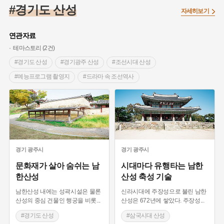
#대한민국임시정부
#백년가게
#외성
#대한애국부인회
#경기도 산성
자세히보기
#염전
#종로구
#애민
#갯벌
#온달
#의병활동
#성곽
#허준
#문화유산
#노원구
#농업
#바보온달
연관자료
#설화
#조선 시대 사회
#징채
#항일투쟁
테마스토리 (2건)
#온라인 생활사박물관
#3.1운동
#원호원두표묘역
#박물관
#경기도 산성
#경기광주 산성
#조선시대 산성
#여성독립운동가
#지역의 오래된 가게
#부산
#장군
#예능프로그램 촬영지
#드라마 속 조선역사
#임시의정원
#김마리아
#고구마
#어린이역사콘텐츠
#영화 속 조선역사
#드라마 연인
#삼국시대 산성
#고구려
#여성 독립운동가
#경기도설화
#독립운동가
#단지
#내성
#28독립선언
#지명유래
#강동구
#용인의 전설
#끈기
#제주도설화
#전설
#나주
#강진
#목민관
#빵지순례
#먼우금
#지명
#풍속
경기
광주시
경기
광주시
#바위설화
#왕건
#공예품
#강서구
#전라남도 지명유래
문화재가 살아 숨쉬는 남
시대마다 유행타는 남한
한산성
산성 축성 기술
#상서리 오재호
#여성의원
#용인
남한산성 내에는 성곽시설은 물론
신라시대에 주장성으로 불린 남한
산성의 중심 건물인 행궁을 비롯
...
산성은 672년에 쌓았다. 주장성
...
#경기도 산성
#삼국시대 산성