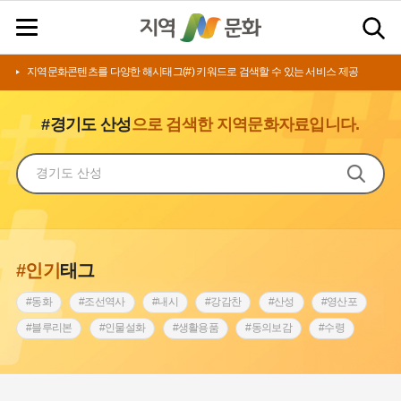
지역문화콘텐츠를 다양한 해시태그(#) 키워드로 검색할 수 있는 서비스 제공
#경기도 산성
으로 검색한 지역문화자료입니다.
#인기
태그
#동화
#조선역사
#내시
#강감찬
#산성
#영산포
#블루리본
#인물설화
#생활용품
#동의보감
#수령
#영산강
#인천
#낙성대
#마을
#지역의 설화
#남자현
#황해도
#아차산성
#한의학
#조선시대 문신