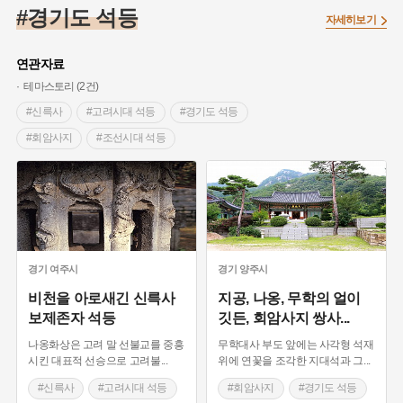
#조선 시대 사회
#농업
#독립운동가
#수령
#왕건
#경기도 석등
자세히보기
#허준
#28독립선언
#온달
#조선역사
#지명유래
#여성독립운동가
#항일투쟁
#원호원두표묘역
#목민관
연관자료
#백년가게
#온라인 생활사박물관
#외성
#동의보감
테마스토리 (2건)
#단지
#설화
#인물설화
#대한애국부인회
#생활용품
#신륵사
#고려시대 석등
#경기도 석등
#고구마
#김마리아
#바위설화
#인천
#강감찬
#회암사지
#조선시대 석등
#강진
#블루리본
#전설
#조선시대 문신
#여성 독립운동가
#지역의 설화
#성곽
#어린이역사콘텐츠
#내시
#내성
#먼우금
#징채
#제주도설화
#영산강
#대한민국임시정부
#강서구
#마을
#종로구
#노원구
#부산
#염전
#끈기
#용인의 전설
#여성의원
#풍속
경기
여주시
경기
양주시
#경기도설화
#남자현
#한의학
#동화
#임시의정원
비천을 아로새긴 신륵사
지공, 나옹, 무학의 얼이
보제존자 석등
깃든, 회암사지 쌍사
...
#황해도
#산성
#박물관
#공예품
#영산포
나옹화상은 고려 말 선불교를 중흥
무학대사 부도 앞에는 사각형 석재
시킨 대표적 선승으로 고려불
...
위에 연꽃을 조각한 지대석과 그
...
#신륵사
#고려시대 석등
#회암사지
#경기도 석등