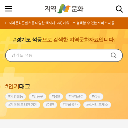
지역문화콘텐츠를 다양한 해시태그(#) 키워드로 검색할 수 있는 서비스 제공
#경기도 석등
으로 검색한 지역문화자료입니다.
#인기
태그
#의병활동
#강동구
#용인
#아차산성
#장군
#지역의 오래된 가게
#애민
#문화유산
#상서리 오재호
#3.1운동
#지명
#바보온달
#낙성대
#고구려
#빵지순례
#전라남도 지명유래
#갯벌
#나주