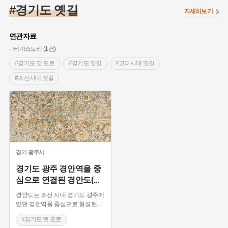
#조선 시대 사회
#농업
#독립운동가
#수령
#왕건
#경기도 옛길
자세히보기
#허준
#28독립선언
#온달
#조선역사
#지명유래
#여성독립운동가
#항일투쟁
#원호원두표묘역
#목민관
연관자료
#백년가게
#온라인 생활사박물관
#외성
#동의보감
테마스토리 (1건)
#단지
#설화
#인물설화
#대한애국부인회
#생활용품
#경기도 옛 도로
#경기도 옛길
#고려시대 옛길
#고구마
#김마리아
#바위설화
#인천
#강감찬
#조선시대 옛길
#강진
#블루리본
#전설
#조선시대 문신
#여성 독립운동가
#지역의 설화
#성곽
#어린이역사콘텐츠
#내시
#내성
#먼우금
#징채
#제주도설화
#영산강
#대한민국임시정부
#강서구
#마을
#종로구
#노원구
#부산
#염전
#끈기
#용인의 전설
#여성의원
#풍속
경기
광주시
#경기도설화
#남자현
#한의학
#동화
#임시의정원
경기도 광주 경안역을 중
심으로 연결된 경안도(
...
#황해도
#산성
#박물관
#공예품
#영산포
경안도는 조선 시대 경기도 광주에
있던 경안역을 중심으로 형성된
...
#경기도 옛 도로