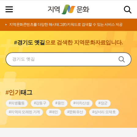
지역문화콘텐츠를 다양한 해시태그(#) 키워드로 검색할 수 있는 서비스 제공
#경기도 옛길
으로 검색한 지역문화자료입니다.
#인기
태그
#의병활동
#강동구
#용인
#아차산성
#장군
#지역의 오래된 가게
#애민
#문화유산
#상서리 오재호
#3.1운동
#지명
#바보온달
#낙성대
#고구려
#빵지순례
#전라남도 지명유래
#갯벌
#나주