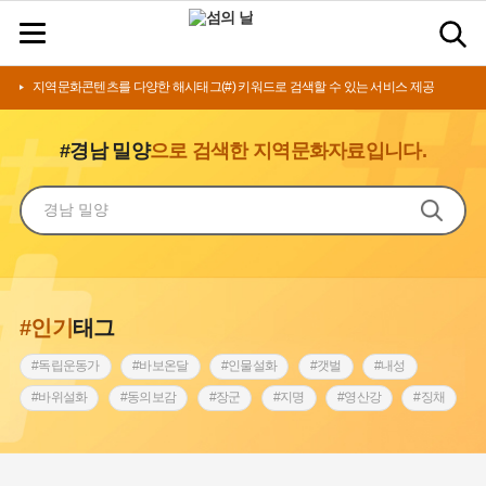
지역문화콘텐츠를 다양한 해시태그(#) 키워드로 검색할 수 있는 서비스 제공
#경남 밀양
으로 검색한 지역문화자료입니다.
#인기
태그
#독립운동가
#바보온달
#인물설화
#갯벌
#내성
#바위설화
#동의보감
#장군
#지명
#영산강
#징채
#종로구
#설화
#상서리 오재호
#조선 시대 사회
#단지
#나주
#풍속
#먼우금
#여성의원
#내시
#성곽