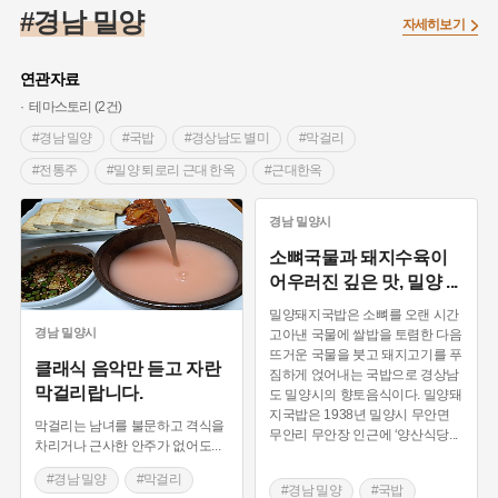
#임시의정원
#고구려
#고구마
#한의학
#강진
#경남 밀양
자세히보기
#인천
#외성
#허준
#농업
#지역의 설화
#낙성대
#황해도
#지역의 오래된 가게
#어린이역사콘텐츠
#백년가게
연관자료
#조선역사
#대한애국부인회
#아차산성
#빵지순례
테마스토리 (2건)
#왕건
#전라남도 지명유래
#목민관
#강감찬
#경남 밀양
#국밥
#경상남도 별미
#막걸리
#온라인 생활사박물관
#강동구
#제주도설화
#전통주
#밀양 퇴로리 근대 한옥
#근대한옥
#여성독립운동가
#조선시대 문신
#3.1운동
#애민
#성호 이익
#영화 오구
#경남 등록문화재
경남
밀양시
#김마리아
#여성 독립운동가
#28독립선언
#온달
#밀양여행
#밀양 가볼만한 곳
#경남여행
소뼈국물과 돼지수육이
#문화유산
#노원구
#마을
#전설
#박물관
어우러진 깊은 맛, 밀양
...
#경기도설화
#강서구
#공예품
#원호원두표묘역
#용인
밀양돼지국밥은 소뼈를 오랜 시간
#지명유래
#블루리본
#대한민국임시정부
#염전
경남
밀양시
고아낸 국물에 쌀밥을 토렴한 다음
뜨거운 국물을 붓고 돼지고기를 푸
#용인의 전설
#끈기
#산성
#동화
#생활용품
클래식 음악만 듣고 자란
짐하게 얹어내는 국밥으로 경상남
막걸리랍니다.
#의병활동
#영산포
#수령
#부산
#항일투쟁
도 밀양시의 향토음식이다. 밀양돼
지국밥은 1938년 밀양시 무안면
#남자현
막걸리는 남녀를 불문하고 격식을
무안리 무안장 인근에 ‘양산식당
...
차리거나 근사한 안주가 없어도
...
#경남 밀양
#막걸리
#경남 밀양
#국밥