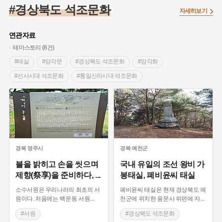
#끈기
#종로구
#항일투쟁
#강서구
#염전
#고구마
#경상북도 석조문화
자세히보기
#갯벌
#강감찬
#수령
#설화
#3.1운동
#남자현
#대한민국임시정부
#대한애국부인회
#강동구
#마을
연관자료
#조선역사
#성곽
#용인의 전설
#낙성대
#먼우금
테마스토리 (8건)
#김마리아
#박물관
#바보온달
#나주
#애민
#태실
#암각문
#경상북도 석조문화
#암각화
#생활용품
#장군
#조선시대 문신
#백년가게
#블루리본
#선사시대 석조문화
#통일신라시대 석조문화
#경기도설화
#임시의정원
#영산강
#문화유산
#황해도
#왕실 석물
#삼국시대 석조문화
#서원
#강진
#부산
#풍속
#의병활동
#빵지순례
#조선시대 석조문화
#지역의 설화
#동의보감
#28독립선언
#지명유래
#여성 독립운동가
#영산포
#전설
#징채
#독립운동가
#동화
#공예품
#농업
#단지
#온라인 생활사박물관
경북
영주시
경북
예천군
#온달
#여성독립운동가
#고구려
#산성
#한의학
불을 밝히고 손을 씻으며
국내 유일의 조선 왕비 가
제향(祭享)을 준비하다,
...
봉태실, 폐비윤씨 태실
#외성
#용인
#여성의원
#왕건
소수서원은 우리나라의 최초의 서
폐비윤씨 태실은 현재 경상북도 예
원이다. 처음에는 백운동 서원
...
천군에 위치한 용문사 뒤편에 자
...
#서원
#경상북도 석조문화