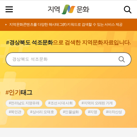
지역문화콘텐츠를 다양한 해시태그(#) 키워드로 검색할 수 있는 서비스 제공
#경상북도 석조문화
으로 검색한 지역문화자료입니다.
#인기
태그
#전라남도 지명유래
#조선 시대 사회
#지역의 오래된 가게
#목민관
#상서리 오재호
#인물설화
#지명
#아차산성
#허준
#바위설화
#원호원두표묘역
#노원구
#제주도설화
#내시
#어린이역사콘텐츠
#내성
#인천