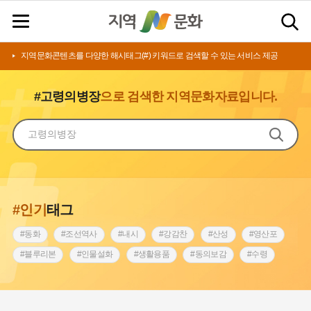
지역문화콘텐츠를 다양한 해시태그(#) 키워드로 검색할 수 있는 서비스 제공
#고령의병장
으로 검색한 지역문화자료입니다.
#인기
태그
#동화
#조선역사
#내시
#강감찬
#산성
#영산포
#블루리본
#인물설화
#생활용품
#동의보감
#수령
#영산강
#인천
#낙성대
#마을
#지역의 설화
#남자현
#황해도
#아차산성
#한의학
#조선시대 문신