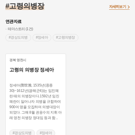
#대한민국임시정부
#백년가게
#외성
#대한애국부인회
#고령의병장
자세히보기
#염전
#종로구
#애민
#갯벌
#온달
#의병활동
#성곽
#허준
#문화유산
#노원구
#농업
#바보온달
연관자료
#설화
#조선 시대 사회
#징채
#항일투쟁
테마스토리 (1건)
#온라인 생활사박물관
#3.1운동
#원호원두표묘역
#박물관
#경상도의병
#정세아
#고령의병장
#여성독립운동가
#지역의 오래된 가게
#부산
#장군
#임시의정원
#김마리아
#고구마
#어린이역사콘텐츠
경북
영천시
#고구려
#여성 독립운동가
#경기도설화
#독립운동가
고령의 의병장 정세아
#단지
#내성
#28독립선언
#지명유래
#강동구
#용인의 전설
#끈기
#제주도설화
#전설
#나주
정세아(鄭世雅, 1535년(중종
#강진
#목민관
#빵지순례
#먼우금
#지명
#풍속
30)~1612년(광해군4))는 임진왜
란 때의 의병장이다.1592년 임진
#바위설화
#왕건
#공예품
#강서구
#전라남도 지명유래
왜란이 일어나자 의병을 규합하여
#상서리 오재호
#여성의원
#용인
900여 명을 모집하여 의병대장이
되었다. 그해 8월 권응수의 지휘 아
래 영천 의병장 정대임 등과 함
...
#경상도의병
#정세아