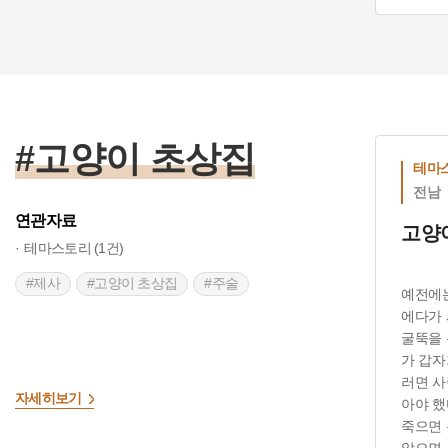
#고양
#고양이 초상집
테마
전남
연관자료
고양
테마스토리 (1건)
#제사
#고양이 초상집
#주술
예전에는
에다가 
굴뚝을 
가 갑자
러면 사
자세히보기
아야 했
죽으면 