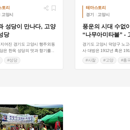
스토리
테마스토리
고양시
경기
고양시
과 성당이 만나다, 고양
풍운의 시대 수없
성당
“나무아미타불” - 
년 지어진 경기도 고양시 행주외동
경기도 고양시 덕양구 노고
당은 한옥 성당의 멋과 향기를
...
사 대방은 1912년 혹은 19
#성당
#사찰
#고양
#흥
기도근대역사
#경기도 근대역사
대종교시설
#근대종교시설