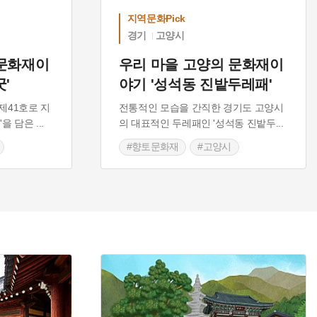
지역문화Pick
경기
고양시
 문화재이
우리 마을 고양의 문화재이
'
야기 '성석동 진밭두레패'
제41호로 지
전통적인 모습을 간직한 경기도 고양시
'을 담은
...
의 대표적인 두레패인 '성석동 진밭두
...
#향토문화재
#고양시
#문화유산