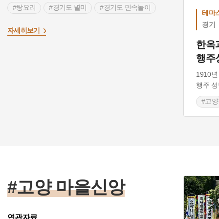
#탕요리
#경기도 별미
#경기도 민속놀이
테마
#사찰
#흥국사
#경기도 근대역사
경기
>
자세히보기
#모심는소리
#민요
한옥
행주
1910
행주 성
#고양
#경
#근
#고양 마을신앙
연관자료