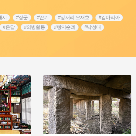
내시
#장군
#끈기
#상서리 오재호
#김마리아
#온달
#의병활동
#빵지순례
#낙성대
#대한애국부인회
#여성독립운동가
#지역의 설화
 전설
#강감찬
#박물관
#한의학
#용인
#온라인 생활사박물관
#바위설화
#마을
#블루리본
#먼우금
#농업
#나주
#갯벌
#공예품
#바보온달