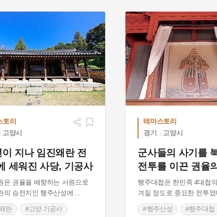
스토리
테마스토리
고양시
경기
고양시
년이 지나 임진왜란 전
군사들의 사기를 
에 세워진 사당, 기공사
전투를 이끈 권율의
원은 권율을 배향하는 서원으로
행주대첩은 한민족 4대첩의
란의 승전지인 행주산성에
...
겨질 정도로 중요한 전투였
진왜란
#고양 기공사
#행주산성
#행주대첩