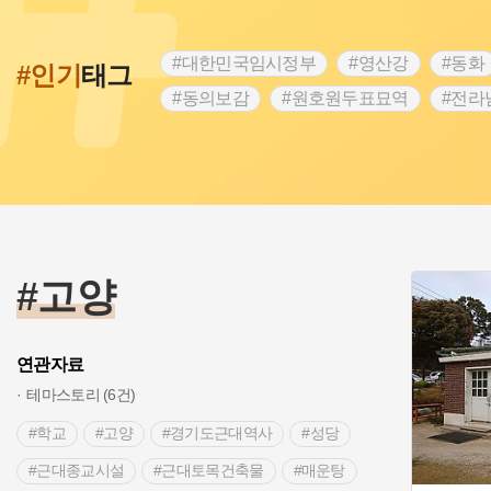
#대한민국임시정부
#영산강
#동화
#인기
태그
#동의보감
#원호원두표묘역
#전라
#문화유산
#독립운동가
#영산포
#항일투쟁
#경기도설화
#조선시대
#여성 독립운동가
#산성
#어린이
#백년가게
#인천
#고구려
#지
#고구마
#종로구
#28독립선언
#고양
연관자료
테마스토리 (6건)
#학교
#고양
#경기도근대역사
#성당
#근대종교시설
#근대토목건축물
#매운탕