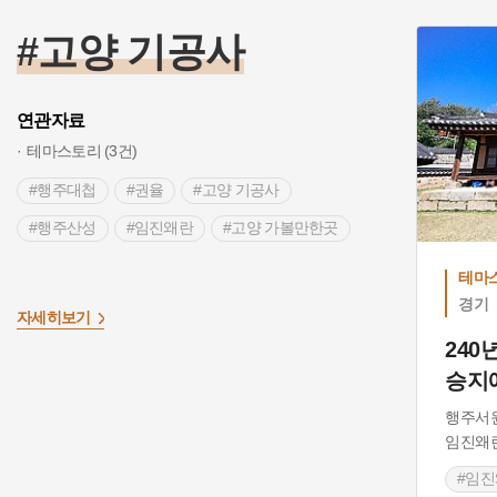
#고양 기공사
연관자료
테마스토리 (3건)
#행주대첩
#권율
#고양 기공사
#행주산성
#임진왜란
#고양 가볼만한곳
테마
경기
>
자세히보기
240
승지
행주서
임진왜
#임