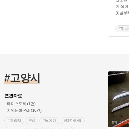
않으면 
이 살아
옛날부터
#제사
#고양시
연관자료
테마스토리 (1건)
지역문화 Pick (10건)
#고양시
#말
#놀이터
#테마파크
출처 :경기