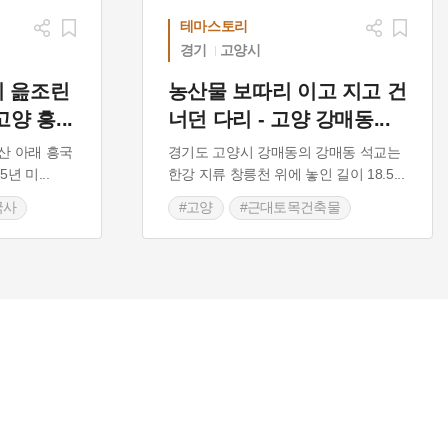
테마스토리
경기
고양시
이 읊조린
농산물 보따리 이고 지고 건
고양 흥
...
너던 다리 - 고양 강매동
...
산 아래 흥국
경기도 고양시 강매동의 강매동 석교는
15년 미
...
한강 지류 창릉천 위에 놓인 길이 18.5
...
국사
#고양
#근대토목건축물
#경기도근대역사