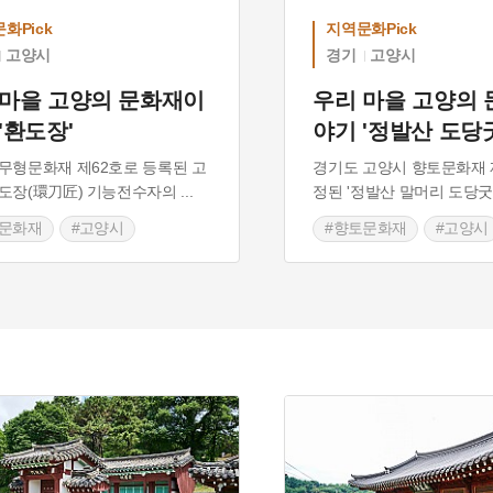
화Pick
지역문화Pick
고양시
경기
고양시
 마을 고양의 문화재이
우리 마을 고양의
'환도장'
야기 '정발산 도당굿
무형문화재 제62호로 등록된 고
경기도 고양시 향토문화재 
도장(環刀匠) 기능전수자의
...
정된 '정발산 말머리 도당굿
토문화재
#고양시
#향토문화재
#고양시
화유산
#문화유산