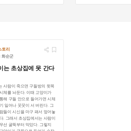
 가볼만한곳
#고양 기공사
스토리
화순군
이는 초상집에 못 간다
 사람이 죽으면 구들방의 윗목
시체를 놔둔다. 이때 고양이가
통해 구들 안으로 들어가면 시체
기 일어나 꿋꿋이 서 버린다. 그
람들이 시신을 마구 패서 엎어놓
다. 그래서 초상집에서는 사람이
우선 굴뚝부터 막았다. 그렇지