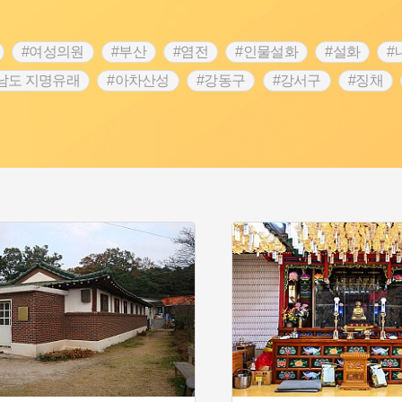
#여성의원
#부산
#염전
#인물설화
#설화
#
남도 지명유래
#아차산성
#강동구
#강서구
#징채
#성곽
#단지
#외성
#수령
#풍속
#황해도
 문신
#애민
#노원구
#남자현
#조선역사
#용인의
역사콘텐츠
#강진
#제주도설화
#임시의정원
#전설
명
#지명유래
#3.1운동
#목민관
#생활용품
#허준
#내성
#왕건
#지역의 오래된 가게
#조선 시대 사회