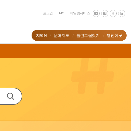
로그인
MY
메일링서비스
지역N
문화지도
틀린그림찾기
웹진이곳