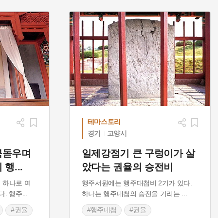
테마스토리
경기
고양시
북돋우며
일제강점기 큰 구렁이가 살
 행
...
았다는 권율의 승전비
 하나로 여
행주서원에는 행주대첩비 2기가 있다.
다. 행주
...
하나는 행주대첩의 승전을 기리는
...
#권율
#행주대첩
#권율