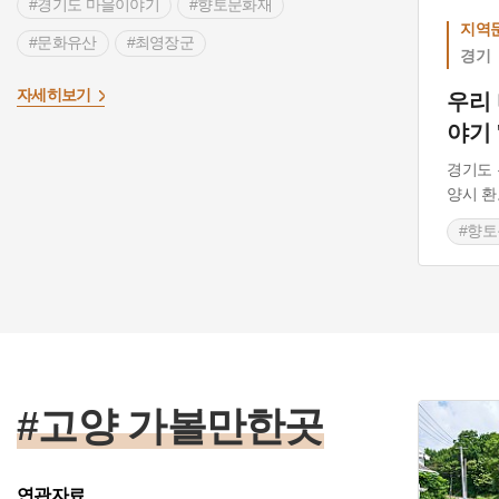
#경기도 마을이야기
#향토문화재
지역문
#문화유산
#최영장군
경기
>
자세히보기
우리
야기 
경기도 
양시 환
#향
#문
#고양 가볼만한곳
연관자료