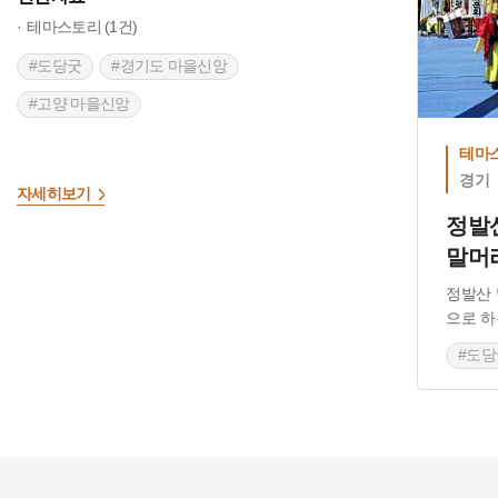
테마스토리 (1건)
#도당굿
#경기도 마을신앙
#고양 마을신앙
테마
경기
자세히보기
정발
말머
정발산 
으로 하
#도당
#고양