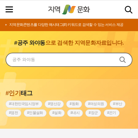
지역문화콘텐츠를 다양한 해시태그(#) 키워드로 검색할 수 있는 서비스 제공
#공주 와야동
으로 검색한 지역문화자료입니다.
#인기
태그
#대한민국임시정부
#영산강
#동화
#여성의원
#부산
#염전
#인물설화
#설화
#내시
#장군
#끈기
#상서리 오재호
#김마리아
#동의보감
#원호원두표묘역
#전라남도 지명유래
#아차산성
#강동구
#강서구
#징채