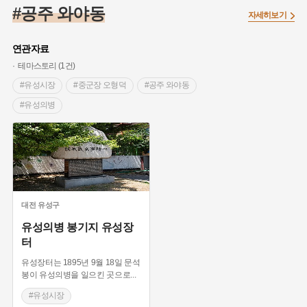
#온달
#의병활동
#빵지순례
#낙성대
#문화유산
#공주 와야동
자세히보기
#독립운동가
#영산포
#성곽
#단지
#외성
#수령
#풍속
#황해도
#대한애국부인회
#여성독립운동가
연관자료
#지역의 설화
#항일투쟁
#경기도설화
#조선시대 문신
테마스토리 (1건)
#애민
#노원구
#남자현
#조선역사
#용인의 전설
#유성시장
#중군장 오형덕
#공주 와야동
#강감찬
#박물관
#한의학
#여성 독립운동가
#산성
#유성의병
#어린이역사콘텐츠
#강진
#제주도설화
#임시의정원
#전설
#용인
#온라인 생활사박물관
#바위설화
#마을
#백년가게
#인천
#고구려
#지명
#지명유래
#3.1운동
#목민관
#생활용품
#허준
#블루리본
#먼우금
#농업
#나주
#갯벌
#고구마
#종로구
대전
유성구
#28독립선언
#내성
#왕건
#지역의 오래된 가게
유성의병 봉기지 유성장
터
#조선 시대 사회
#공예품
#바보온달
유성장터는 1895년 9월 18일 문석
봉이 유성의병을 일으킨 곳으로
...
#유성시장