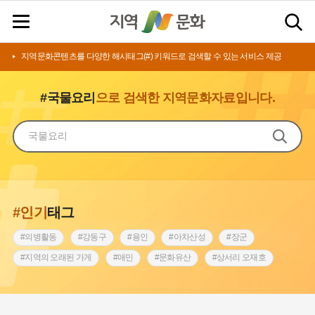
지역문화콘텐츠를 다양한 해시태그(#) 키워드로 검색할 수 있는 서비스 제공
#국물요리
으로 검색한 지역문화자료입니다.
#인기
태그
#의병활동
#강동구
#용인
#아차산성
#장군
#지역의 오래된 가게
#애민
#문화유산
#상서리 오재호
#3.1운동
#지명
#바보온달
#낙성대
#고구려
#빵지순례
#전라남도 지명유래
#갯벌
#나주