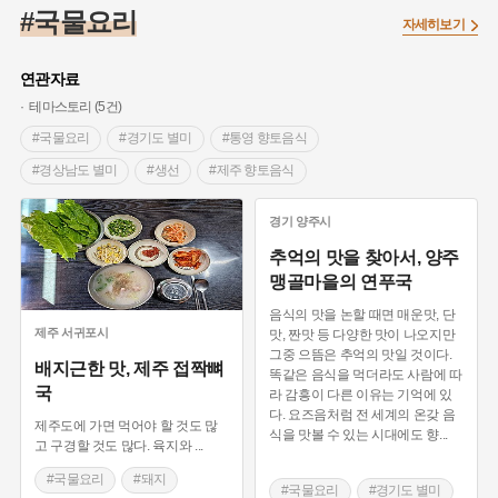
#조선 시대 사회
#농업
#독립운동가
#수령
#왕건
#국물요리
자세히보기
#허준
#28독립선언
#온달
#조선역사
#지명유래
#여성독립운동가
#항일투쟁
#원호원두표묘역
#목민관
연관자료
#백년가게
#온라인 생활사박물관
#외성
#동의보감
테마스토리 (5건)
#단지
#설화
#인물설화
#대한애국부인회
#생활용품
#국물요리
#경기도 별미
#통영 향토음식
#고구마
#김마리아
#바위설화
#인천
#강감찬
#경상남도 별미
#생선
#제주 향토음식
#강진
#블루리본
#전설
#조선시대 문신
#제주도 별미
#돼지
#서귀포 향토음식
경기
양주시
#여성 독립운동가
#지역의 설화
#성곽
#어린이역사콘텐츠
#충청남도 축제
#충청남도 별미
#서천 향토음식
추억의 맛을 찾아서, 양주
#내시
#내성
#먼우금
#징채
#제주도설화
#영산강
맹골마을의 연푸국
#대한민국임시정부
#강서구
#마을
#종로구
#노원구
음식의 맛을 논할 때면 매운맛, 단
#부산
#염전
#끈기
#용인의 전설
#여성의원
#풍속
제주
서귀포시
맛, 짠맛 등 다양한 맛이 나오지만
그중 으뜸은 추억의 맛일 것이다.
#경기도설화
#남자현
#한의학
#동화
#임시의정원
배지근한 맛, 제주 접짝뼈
똑같은 음식을 먹더라도 사람에 따
국
#황해도
#산성
#박물관
#공예품
#영산포
라 감흥이 다른 이유는 기억에 있
다. 요즈음처럼 전 세계의 온갖 음
제주도에 가면 먹어야 할 것도 많
식을 맛볼 수 있는 시대에도 향
...
고 구경할 것도 많다. 육지와
...
#국물요리
#돼지
#국물요리
#경기도 별미