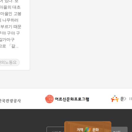
 있다. 보
마을의 대초
 마을인 고봉
에 나무하러
 부르기 때문
구야 구야 구
 갈가마구
으므로 「갈
...
산의노동요