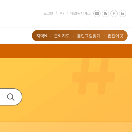
로그인
MY
메일링서비스
지역N
문화지도
틀린그림찾기
웹진이곳