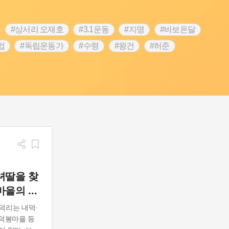
#상서리 오재호
#3.1운동
#지명
#바보온달
업
#독립운동가
#수령
#왕건
#허준
역
#목민관
#백년가게
#온라인 생활사박물관
#김마리아
#바위설화
#인천
#강감찬
#강진
콘텐츠
#내시
#내성
#먼우금
#징채
#염전
#끈기
#용인의 전설
#여성의원
#풍속
예품
#영산포
녀딸을 찾
정마을의
...
덕리는 내덕·
·덕봉마을 등