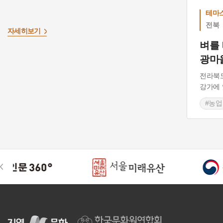
테마
전북
자세히보기
벼를
광마
전라북도
강가에 
#농업