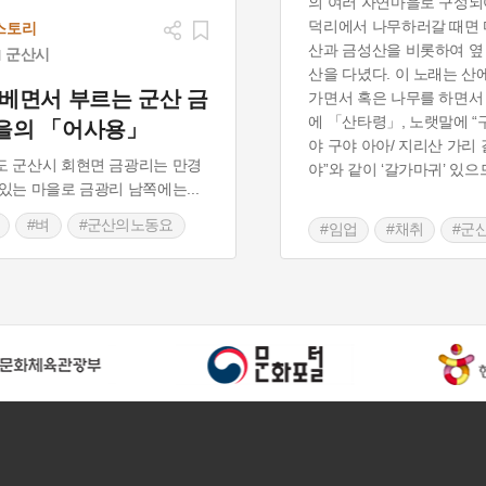
의 여러 자연마을로 구성되어
덕리에서 나무하러갈 때면 
스토리
산과 금성산을 비롯하여 옆
군산시
산을 다녔다. 이 노래는 산
 베면서 부르는 군산 금
가면서 혹은 나무를 하면서
에 「산타령」, 노랫말에 “
을의 「어사용」
야 구야 아아/ 지리산 가리
 군산시 회현면 금광리는 만경
야”와 같이 ‘갈가마귀’ 있
있는 마을로 금광리 남쪽에는
...
#벼
#군산의노동요
#임업
#채취
#군