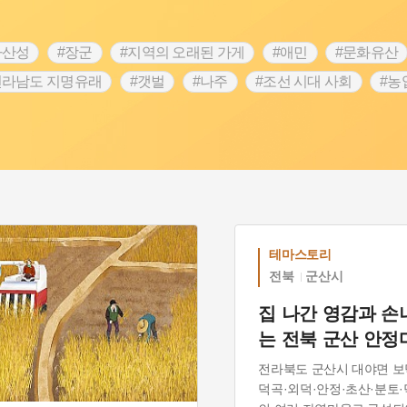
차산성
#장군
#지역의 오래된 가게
#애민
#문화유산
전라남도 지명유래
#갯벌
#나주
#조선 시대 사회
#농
#지명유래
#여성독립운동가
#항일투쟁
#원호원두표묘
#인물설화
#대한애국부인회
#생활용품
#고구마
#여성 독립운동가
#지역의 설화
#성곽
#어린이역사
시정부
#강서구
#마을
#종로구
#노원구
#부산
#동화
#임시의정원
#황해도
#산성
#박물관
#공
테마스토리
전북
군산시
집 나간 영감과 손
는 전북 군산 안
전라북도 군산시 대야면 보
덕곡·외덕·안정·초산·분토