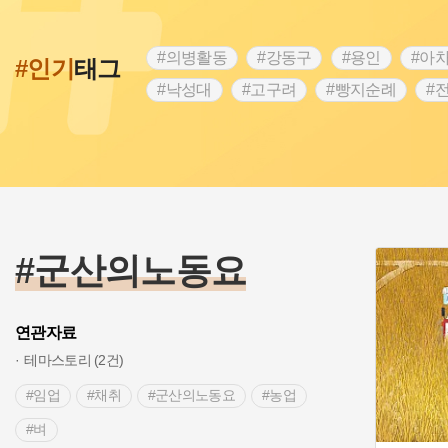
#의병활동
#강동구
#용인
#아
#인기
태그
#낙성대
#고구려
#빵지순례
#
#28독립선언
#온달
#조선역사
#외성
#동의보감
#단지
#설화
#블루리본
#전설
#조선시대 문신
#제주도설화
#영산강
#대한민국임
#경기도설화
#남자현
#한의학
#군산의노동요
연관자료
테마스토리 (2건)
#임업
#채취
#군산의노동요
#농업
#벼