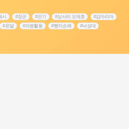
내시
#장군
#끈기
#상서리 오재호
#김마리아
#온달
#의병활동
#빵지순례
#낙성대
#대한애국부인회
#여성독립운동가
#지역의 설화
 전설
#강감찬
#박물관
#한의학
#용인
#온라인 생활사박물관
#바위설화
#마을
#블루리본
#먼우금
#농업
#나주
#갯벌
#공예품
#바보온달