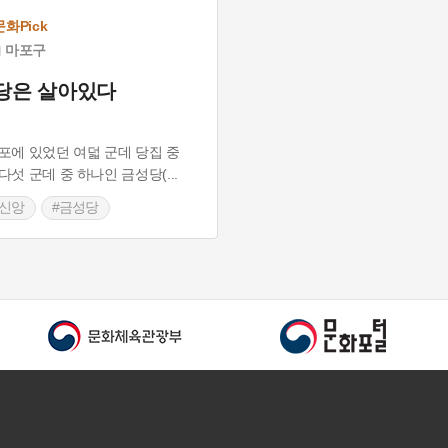
화Pick
마포구
당은 살아있다
포에 있었던 여덟 군데 당집 중
다섯 군데 중 하나인 금성당(
...
속신앙
#금성당
머니즘
#서울 마포