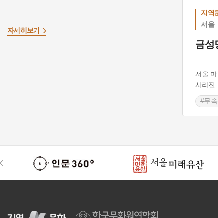
지역문
서울
자세히보기
금성
서울 마
사라진 
#무
#샤