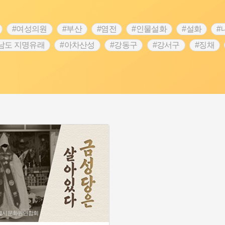
#여성의원
#부산
#염전
#인물설화
#설화
#
남도 지명유래
#아차산성
#강동구
#강서구
#징채
#성곽
#단지
#외성
#수령
#풍속
#황해도
 문신
#애민
#노원구
#남자현
#조선역사
#용인의
역사콘텐츠
#강진
#제주도설화
#임시의정원
#전설
명
#지명유래
#3.1운동
#목민관
#생활용품
#허준
#내성
#왕건
#지역의 오래된 가게
#조선 시대 사회
특별시문화원연합회