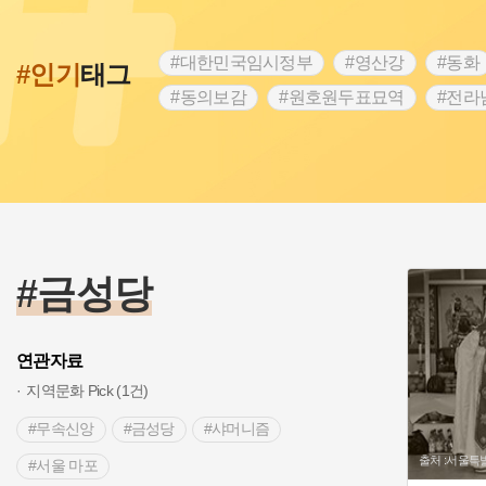
#대한민국임시정부
#영산강
#동화
#인기
태그
#동의보감
#원호원두표묘역
#전라
#문화유산
#독립운동가
#영산포
#항일투쟁
#경기도설화
#조선시대
#여성 독립운동가
#산성
#어린이
#백년가게
#인천
#고구려
#지
#고구마
#종로구
#28독립선언
#금성당
연관자료
지역문화 Pick (1건)
#무속신앙
#금성당
#샤머니즘
출처 :서울
#서울 마포