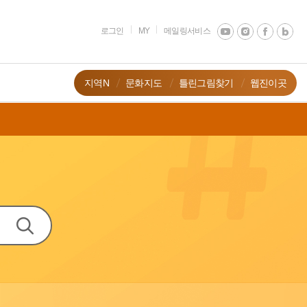
로그인
MY
메일링서비스
지역N
문화지도
틀린그림찾기
웹진이곳