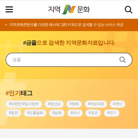
지역문화콘텐츠를 다양한 해시태그(#) 키워드로 검색할 수 있는 서비스 제공
#금줄
으로 검색한 지역문화자료입니다.
#인기
태그
#대한민국임시정부
#영산강
#동화
#여성의원
#부산
#염전
#인물설화
#설화
#내시
#장군
#끈기
#상서리 오재호
#김마리아
#동의보감
#원호원두표묘역
#전라남도 지명유래
#아차산성
#강동구
#강서구
#징채