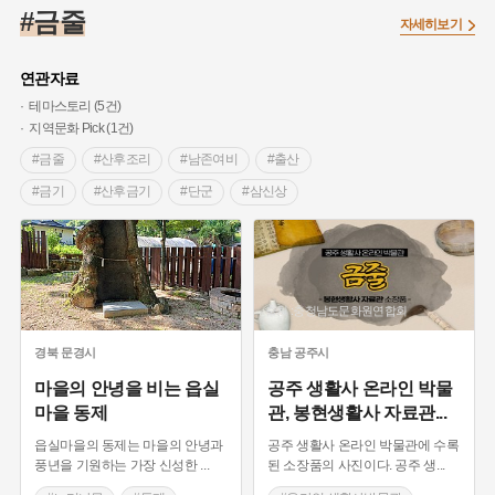
#온달
#의병활동
#빵지순례
#낙성대
#문화유산
#금줄
자세히보기
#독립운동가
#영산포
#성곽
#단지
#외성
#수령
#풍속
#황해도
#대한애국부인회
#여성독립운동가
연관자료
#지역의 설화
#항일투쟁
#경기도설화
#조선시대 문신
테마스토리 (5건)
지역문화 Pick (1건)
#애민
#노원구
#남자현
#조선역사
#용인의 전설
#금줄
#산후조리
#남존여비
#출산
#강감찬
#박물관
#한의학
#여성 독립운동가
#산성
#금기
#산후금기
#단군
#삼신상
#어린이역사콘텐츠
#강진
#제주도설화
#임시의정원
#출생금기
#정월대보름
#축문
#제관선정
#전설
#용인
#온라인 생활사박물관
#바위설화
#마을
#황토
#생기복덕
#생촌당산제
#오당산
#백년가게
#인천
#고구려
#지명
#지명유래
#천룡당산
#유교식제례
#느티나무
#동제
#3.1운동
#목민관
#생활용품
#허준
#블루리본
출처 :충청남도문화원연합회
#당산나무
#음복
#동아줄
#제관
#먼우금
#농업
#나주
#갯벌
#고구마
#종로구
#백설기
#길흉화복
#읍실마을
#미신과전통
경북
문경시
충남
공주시
#28독립선언
#내성
#왕건
#지역의 오래된 가게
#온라인 생활사박물관
#공예품
#생활용품
마을의 안녕을 비는 읍실
공주 생활사 온라인 박물
#조선 시대 사회
#공예품
#바보온달
마을 동제
관, 봉현생활사 자료관
...
#봉현생활사
읍실마을의 동제는 마을의 안녕과
공주 생활사 온라인 박물관에 수록
풍년을 기원하는 가장 신성한
...
된 소장품의 사진이다. 공주 생
...