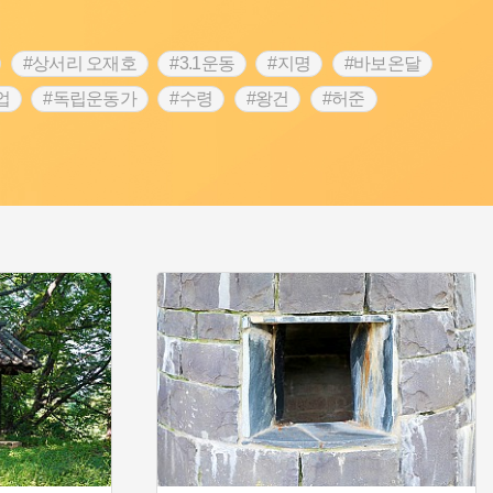
#상서리 오재호
#3.1운동
#지명
#바보온달
업
#독립운동가
#수령
#왕건
#허준
역
#목민관
#백년가게
#온라인 생활사박물관
#김마리아
#바위설화
#인천
#강감찬
#강진
콘텐츠
#내시
#내성
#먼우금
#징채
#염전
#끈기
#용인의 전설
#여성의원
#풍속
예품
#영산포