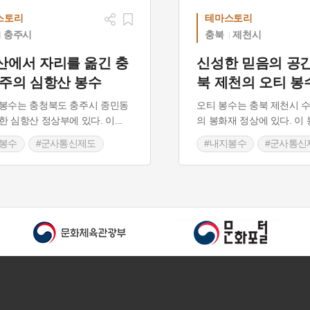
스토리
테마스토리
충주시
충북
제천시
산에서 자리를 옮긴 충
신성한 믿음의 공간
충주의 심항산 봉수
북 제천의 오티 봉
봉수는 충청북도 충주시 종민동
오티 봉수는 충북 제천시 
한 심항산 정상부에 있다. 이
...
의 봉화재 정상에 있다. 이
지봉수
#군사통신제도
#내지봉수
#군사통신
북도 봉수
#충청북도 봉수