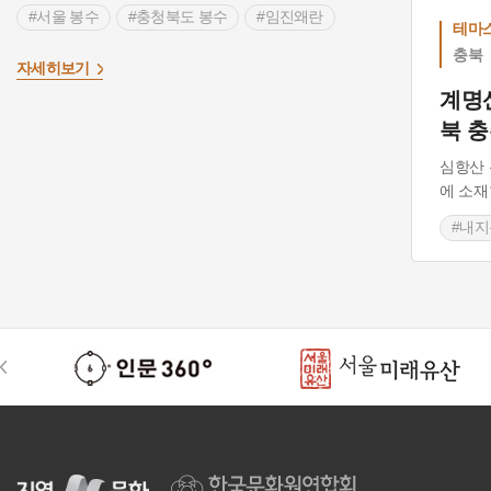
#서울 봉수
#충청북도 봉수
#임진왜란
테마
#충청남도 봉수
#가뭄
#경상북도 봉수
충북
>
자세히보기
계명
북 
심항산 
에 소재
#내
#충청