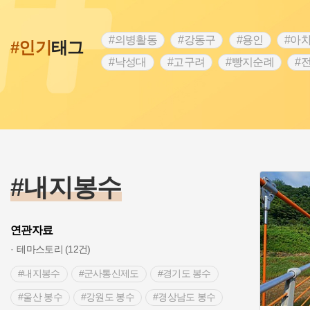
#의병활동
#강동구
#용인
#아
#인기
태그
#낙성대
#고구려
#빵지순례
#
#28독립선언
#온달
#조선역사
#외성
#동의보감
#단지
#설화
#블루리본
#전설
#조선시대 문신
#제주도설화
#영산강
#대한민국임
#경기도설화
#남자현
#한의학
#내지봉수
연관자료
테마스토리 (12건)
#내지봉수
#군사통신제도
#경기도 봉수
#울산 봉수
#강원도 봉수
#경상남도 봉수