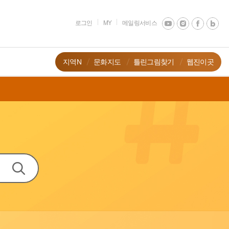
로그인
MY
메일링서비스
지역N
문화지도
틀린그림찾기
웹진이곳