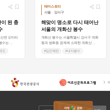
테마스토리
서울
강서구
이 된 충
해맞이 명소로 다시 태어난
수
서울의 개화산 봉수
수산면 오티리
개화산 봉수는 서울특별시 강서구 개화
 봉수는
...
동과 방화동 경계에 소재한 개화산
...
제도
#임진왜란
#내지봉수
#서울 봉수