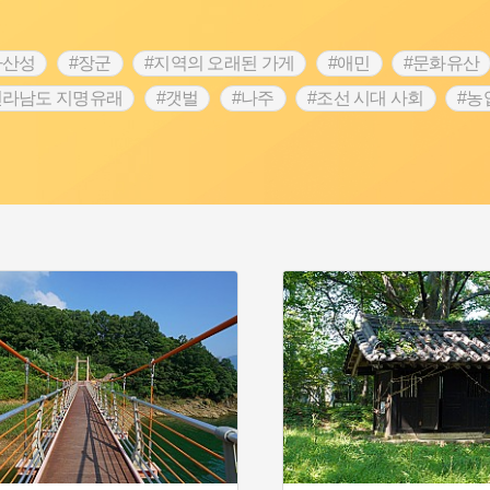
차산성
#장군
#지역의 오래된 가게
#애민
#문화유산
전라남도 지명유래
#갯벌
#나주
#조선 시대 사회
#농
#지명유래
#여성독립운동가
#항일투쟁
#원호원두표묘
#인물설화
#대한애국부인회
#생활용품
#고구마
#여성 독립운동가
#지역의 설화
#성곽
#어린이역사
시정부
#강서구
#마을
#종로구
#노원구
#부산
#동화
#임시의정원
#황해도
#산성
#박물관
#공