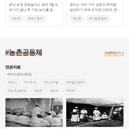
웅상 농청 장원놀이는 음력 7월 논
향도는 여러 가지 공동의 목적을
매기가 끝난 후 가장 농사를 잘
...
달성하기 위해 조직된 단체로, 본
...
#농촌
#세시풍속
#농촌
#마을공동체
#경상남도 민속놀이
#농촌공동체
#농촌공동체
자세히보기
연관자료
테마스토리 (9건)
#제사
#기우제
#유감주술
#마을공동체
#농촌공동체
#농촌
#농악
#두레
#우리마을 연예인
#백중
#동지
#세시풍속
#머슴
#머슴의 명절
#놀이
#기원제
#풍년기원
#명절음식
#농경의례
#햇곡식
#유두천신
#촌락
#협동
#옷감
#베틀