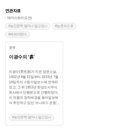
연관자료
테마스토리 (1건)
#농민문학 얼마나 알고있니
#농촌속으로
#배워야한다
전국
이광수의 ‘흙’
이광수(李光洙)가 지은 장편소설.
1932년 4월 12일부터 1933년 7월
10일까지 ≪동아일보≫에 연재되
었고, 그 뒤 1953년 한성도서주식
회사에서 단행본으로 간행하였다.
이 작품의 창작배경을 동아일보에
서 추진하고 있던 '브나르드 운동'
...
#농민문학 얼마나 알고있니
#농촌속으로