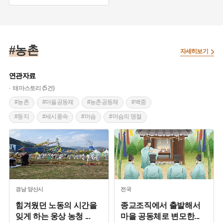
#농촌마을
#병아리값
#황소값
#산소 이장
#농촌
자세히보기
연관자료
테마스토리 (5건)
#농촌
#마을공동체
#농촌공동체
#백중
#동지
#세시풍속
#머슴
#머슴의 명절
#경상남도 민속놀이
#촌락
#협동
#풍물
#발구
경남
양산시
전국
힘겨웠던 노동의 시간을
종교조직에서 출발해서
잊게 하는 웅상 농청
...
마을 공동체로 변모한
...