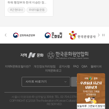
하워 행정부와 한국 이승만 정
...
#근현대사
#새마을운동
#부천시
#농촌근대화
#소사본동
#Korea America Foundation
#4-H 운동
#국제원조
#청년교육
#사잉로
지역N문화포털이란?
개인정보처리방침
공지사항
FAQ
Q&A
월페이퍼
지역문화로고
이동
서울시 마포대로49 성우빌딩 308호
TEL. 02-704-2379
FAX. 02.704-2377
COPYRIGHT (C)2018 The Federation of Korean Cultural Centers. ALL RIGHT
RESERVED.
오늘하루 그만보기
창닫기