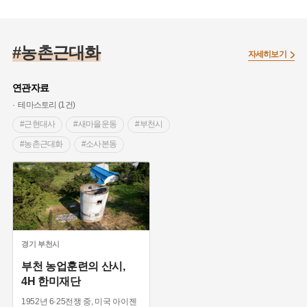
#배워야한다
#농촌근대화
자세히보기
연관자료
테마스토리 (1건)
#근현대사
#새마을운동
#부천시
#농촌근대화
#소사본동
#Korea America Foundation
#4-H 운동
#국제원조
#청년교육
#사잉로
경기
부천시
부천 농업훈련의 산시,
4H 한미재단
1952년 6·25전쟁 중, 미국 아이젠