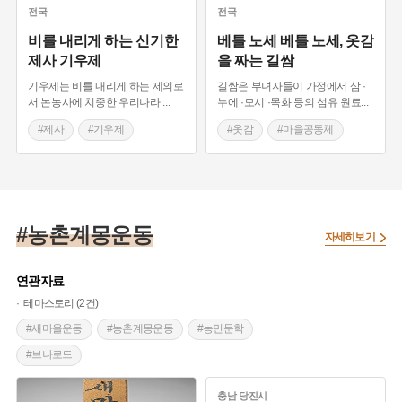
#부녀회
전국
전국
비를 내리게 하는 신기한
베틀 노세 베틀 노세, 옷감
제사 기우제
을 짜는 길쌈
기우제는 비를 내리게 하는 제의로
길쌈은 부녀자들이 가정에서 삼 ·
서 논농사에 치중한 우리나라
...
누에 ·모시 ·목화 등의 섬유 원료
...
#제사
#기우제
#옷감
#마을공동체
#유감주술
#마을공동체
#베틀
#농촌공동체
#농촌공동체
#부녀회
#농촌계몽운동
자세히보기
연관자료
테마스토리 (2건)
#새마을운동
#농촌계몽운동
#농민문학
#브나로드
충남
당진시