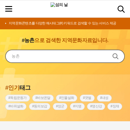
지역문화콘텐츠를 다양한 해시태그(#) 키워드로 검색할 수 있는 서비스 제공
#농촌
으로 검색한 지역문화자료입니다.
#인기
태그
#독립운동가
#바보온달
#인물설화
#갯벌
#내성
#바위설화
#동의보감
#장군
#지명
#영산강
#징채
#종로구
#설화
#상서리 오재호
#조선 시대 사회
#단지
#나주
#풍속
#먼우금
#여성의원
#내시
#성곽