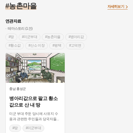
#임시의정원
#고구려
#고구마
#한의학
#강진
#농촌마을
자세히보기
#인천
#외성
#허준
#농업
#지역의 설화
#낙성대
#황해도
#지역의 오래된 가게
#어린이역사콘텐츠
#백년가게
연관자료
#조선역사
#대한애국부인회
#아차산성
#빵지순례
테마스토리 (1건)
#왕건
#전라남도 지명유래
#목민관
#강감찬
#땅
#미군부대
#농촌마을
#병아리값
#온라인 생활사박물관
#강동구
#제주도설화
#황소값
#산소 이장
#평택
#고덕면
#여성독립운동가
#조선시대 문신
#3.1운동
#애민
#김마리아
#여성 독립운동가
#28독립선언
#온달
#문화유산
#노원구
#마을
#전설
#박물관
#경기도설화
#강서구
#공예품
#원호원두표묘역
#용인
#지명유래
#블루리본
#대한민국임시정부
#염전
충남
홍성군
#용인의 전설
#끈기
#산성
#동화
#생활용품
병아리값으로 팔고 황소
값으로 산 내 땅
#의병활동
#영산포
#수령
#부산
#항일투쟁
#남자현
미군 부대 주둔 당시에 사유지 수
용과 관련한 주민들과 당국자들
...
#땅
#미군부대