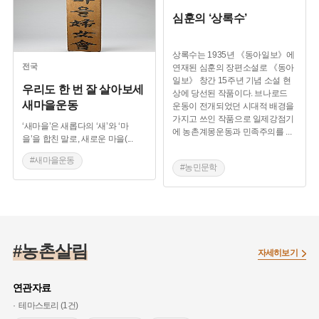
심훈의 ‘상록수’
상록수는 1935년 《동아일보》에
전국
연재된 심훈의 장편소설로 《동아
일보》 창간 15주년 기념 소설 현
우리도 한 번 잘 살아보세
상에 당선된 작품이다. 브나로드
새마을운동
운동이 전개되었던 시대적 배경을
가지고 쓰인 작품으로 일제강점기
‘새마을’은 새롭다의 ‘새’와 ‘마
에 농촌계몽운동과 민족주의를
...
을’을 합친 말로, 새로운 마을(
...
#새마을운동
#농민문학
#농촌계몽운동
#농촌계몽운동
#브나로드
#농촌살림
자세히보기
연관자료
테마스토리 (1건)