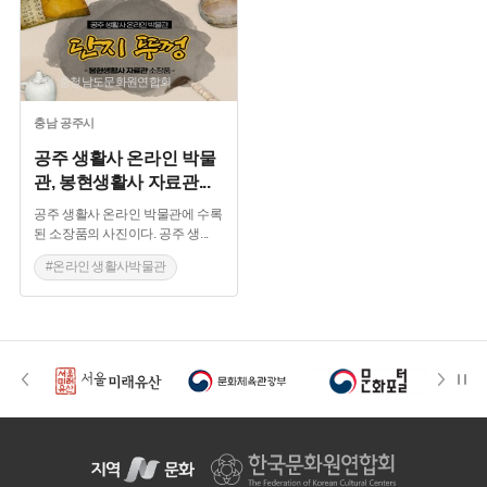
출처 :충청남도문화원연합회
충남
공주시
공주 생활사 온라인 박물
관, 봉현생활사 자료관
...
공주 생활사 온라인 박물관에 수록
된 소장품의 사진이다. 공주 생
...
#온라인 생활사박물관
#공예품
#생활용품
#짚풀
#봉현생활사
#단지뚜껑