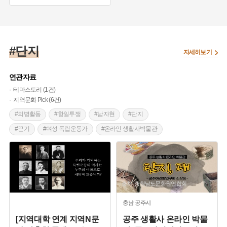
#논에서 나온 황금단지
#단지
자세히보기
연관자료
테마스토리 (1건)
지역문화 Pick (6건)
#의병활동
#항일투쟁
#남자현
#단지
#끈기
#여성 독립운동가
#온라인 생활사박물관
#공예품
#생활용품
#짚풀
#상서리 마을회관
#상서리 오재호
#공주아리랑
출처 :충청남도문화원연합회
충남
공주시
[지역대학 연계 지역N문
공주 생활사 온라인 박물