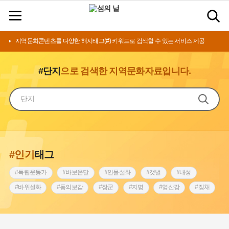
지역문화콘텐츠를 다양한 해시태그(#) 키워드로 검색할 수 있는 서비스 제공
#단지
으로 검색한 지역문화자료입니다.
#인기
태그
#독립운동가
#바보온달
#인물설화
#갯벌
#내성
#바위설화
#동의보감
#장군
#지명
#영산강
#징채
#종로구
#설화
#상서리 오재호
#조선 시대 사회
#단지
#나주
#풍속
#먼우금
#여성의원
#내시
#성곽