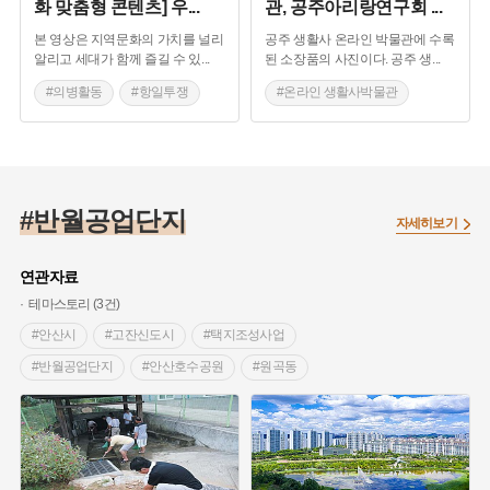
화 맞춤형 콘텐츠] 우
...
관, 공주아리랑연구회
...
본 영상은 지역문화의 가치를 널리
공주 생활사 온라인 박물관에 수록
알리고 세대가 함께 즐길 수 있
...
된 소장품의 사진이다. 공주 생
...
#의병활동
#항일투쟁
#온라인 생활사박물관
#남자현
#단지
#공예품
#생활용품
#끈기
#여성 독립운동가
#단지
#공주아리랑
#반월공업단지
자세히보기
연관자료
테마스토리 (3건)
#안산시
#고잔신도시
#택지조성사업
#반월공업단지
#안산호수공원
#원곡동
#백성동
#국경없는마을
#고려인마을
#반월신도시
#계획도시
#자족형도시