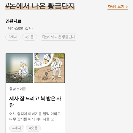
#임시의정원
#고구려
#고구마
#한의학
#강진
#논에서 나온 황금단지
자세히보기
#인천
#외성
#허준
#농업
#지역의 설화
#낙성대
#황해도
#지역의 오래된 가게
#어린이역사콘텐츠
#백년가게
연관자료
#조선역사
#대한애국부인회
#아차산성
#빵지순례
테마스토리 (1건)
#왕건
#전라남도 지명유래
#목민관
#강감찬
#제사
#숫돌
#논에서 나온 황금단지
#온라인 생활사박물관
#강동구
#제주도설화
#여성독립운동가
#조선시대 문신
#3.1운동
#애민
#김마리아
#여성 독립운동가
#28독립선언
#온달
#문화유산
#노원구
#마을
#전설
#박물관
#경기도설화
#강서구
#공예품
#원호원두표묘역
#용인
#지명유래
#블루리본
#대한민국임시정부
#염전
충남
부여군
#용인의 전설
#끈기
#산성
#동화
#생활용품
제사 잘 드리고 복 받은 사
람
#의병활동
#영산포
#수령
#부산
#항일투쟁
#남자현
어느 총각이 아버지를 일찍 여의고
나무 장사를 해서 어머니를 모
...
#제사
#숫돌