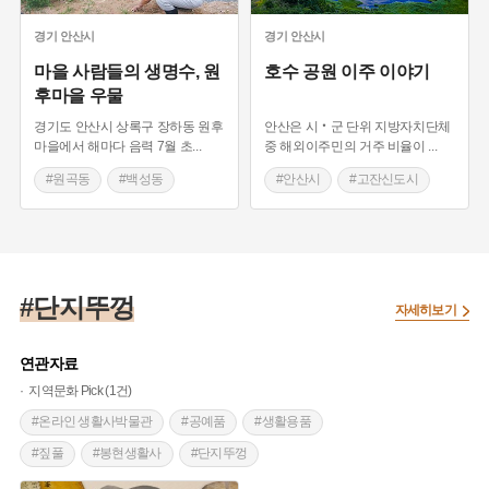
경기
안산시
경기
안산시
마을 사람들의 생명수, 원
호수 공원 이주 이야기
후마을 우물
경기도 안산시 상록구 장하동 원후
안산은 시‧군 단위 지방자치단체
마을에서 해마다 음력 7월 초
...
중 해외이주민의 거주 비율이
...
#원곡동
#백성동
#안산시
#고잔신도시
#국경없는마을
#택지조성사업
#반월공업단지
#반월공업단지
#고려인마을
#안산호수공원
#단지뚜껑
자세히보기
연관자료
지역문화 Pick (1건)
#온라인 생활사박물관
#공예품
#생활용품
#짚풀
#봉현생활사
#단지뚜껑