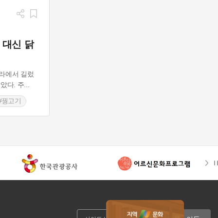
 대신 닭
라에서 길렀
았다. 주
...
#꿩고기