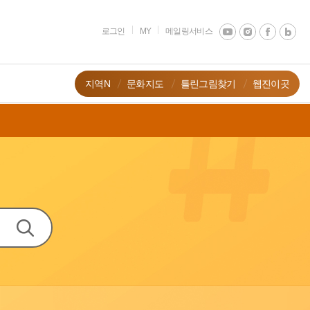
로그인
MY
메일링서비스
지역N
문화지도
틀린그림찾기
웹진이곳