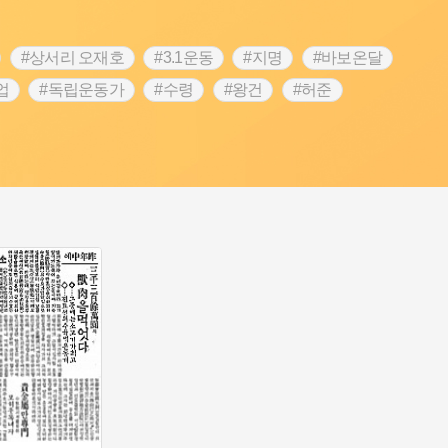
#상서리 오재호
#3.1운동
#지명
#바보온달
업
#독립운동가
#수령
#왕건
#허준
역
#목민관
#백년가게
#온라인 생활사박물관
#김마리아
#바위설화
#인천
#강감찬
#강진
콘텐츠
#내시
#내성
#먼우금
#징채
#염전
#끈기
#용인의 전설
#여성의원
#풍속
예품
#영산포