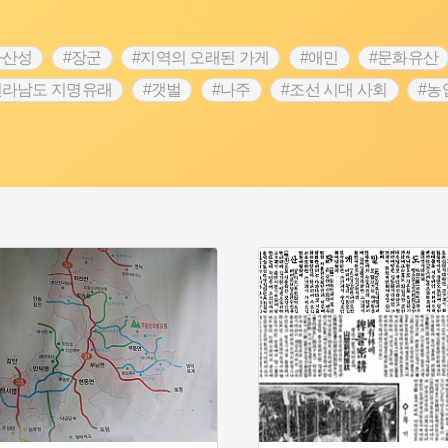
차산성
#장군
#지역의 오래된 가게
#애민
#문화유산
전라남도 지명유래
#갯벌
#나주
#조선 시대 사회
#농
#지명유래
#여성독립운동가
#항일투쟁
#원호원두표묘
#인물설화
#대한애국부인회
#생활용품
#고구마
#여성 독립운동가
#지역의 설화
#성곽
#어린이역사
시정부
#강서구
#마을
#종로구
#노원구
#부산
#동화
#임시의정원
#황해도
#산성
#박물관
#공