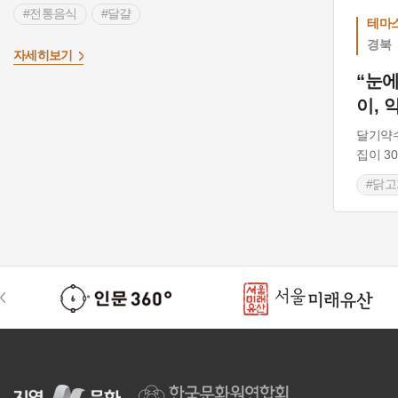
#전통음식
#달걀
테마
경북
자세히보기
“눈에
이, 
달기약
집이 3
#닭고
#경상