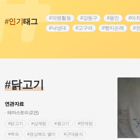
#의병활동
#강동구
#용인
#아
#인기
태그
#낙성대
#고구려
#빵지순례
#
#28독립선언
#온달
#조선역사
#외성
#동의보감
#단지
#설화
#블루리본
#전설
#조선시대 문신
#제주도설화
#영산강
#대한민국임
#경기도설화
#남자현
#한의학
#닭고기
연관자료
테마스토리 (2건)
#닭고기
#삼계탕
#꿩고기
#연계탕
#백숙
#경상북도 별미
#근대음식