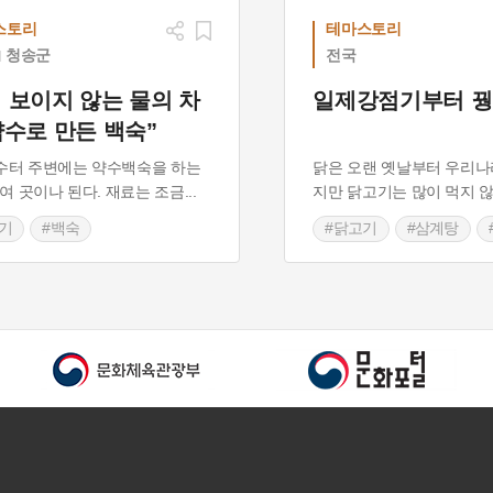
스토리
테마스토리
청송군
전국
 보이지 않는 물의 차
일제강점기부터 꿩
약수로 만든 백숙”
수터 주변에는 약수백숙을 하는
닭은 오랜 옛날부터 우리나
0여 곳이나 된다. 재료는 조금
...
지만 닭고기는 많이 먹지 않
기
#백숙
#닭고기
#삼계탕
북도 별미
#연계탕