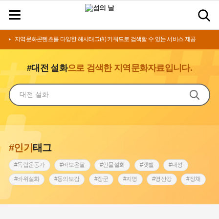
지역문화콘텐츠를 다양한 해시태그(#) 키워드로 검색할 수 있는 서비스 제공
#대전 설화
으로 검색한 지역문화자료입니다.
#인기
태그
#독립운동가
#바보온달
#인물설화
#갯벌
#내성
#바위설화
#동의보감
#장군
#지명
#영산강
#징채
#종로구
#설화
#상서리 오재호
#조선 시대 사회
#단지
#나주
#풍속
#먼우금
#여성의원
#내시
#성곽