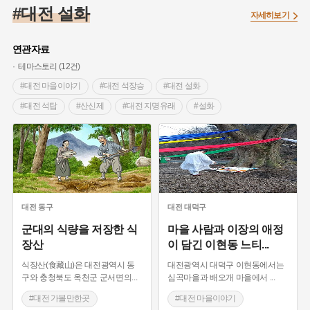
#임시의정원
#고구려
#고구마
#한의학
#강진
#대전 설화
자세히보기
#인천
#외성
#허준
#농업
#지역의 설화
#낙성대
#황해도
#지역의 오래된 가게
#어린이역사콘텐츠
#백년가게
연관자료
#조선역사
#대한애국부인회
#아차산성
#빵지순례
테마스토리 (12건)
#왕건
#전라남도 지명유래
#목민관
#강감찬
#대전 마을이야기
#대전 석장승
#대전 설화
#온라인 생활사박물관
#강동구
#제주도설화
#대전 석탑
#산신제
#대전 지명유래
#설화
#여성독립운동가
#조선시대 문신
#3.1운동
#애민
#세시풍속
#대전
#대전 민속놀이
#김마리아
#여성 독립운동가
#28독립선언
#온달
#대전 가볼만한곳
#문화유산
#노원구
#마을
#전설
#박물관
#경기도설화
#강서구
#공예품
#원호원두표묘역
#용인
#지명유래
#블루리본
#대한민국임시정부
#염전
대전
동구
대전
대덕구
#용인의 전설
#끈기
#산성
#동화
#생활용품
군대의 식량을 저장한 식
마을 사람과 이장의 애정
장산
이 담긴 이현동 느티
...
#의병활동
#영산포
#수령
#부산
#항일투쟁
#남자현
식장산(食藏山)은 대전광역시 동
대전광역시 대덕구 이현동에서는
구와 충청북도 옥천군 군서면의
...
심곡마을과 배오개 마을에서
...
#대전 가볼만한곳
#대전 마을이야기