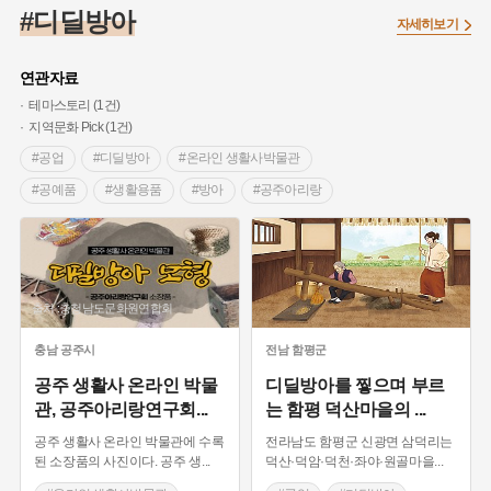
#임시의정원
#고구려
#고구마
#한의학
#강진
#디딜방아
자세히보기
#인천
#외성
#허준
#농업
#지역의 설화
#낙성대
#황해도
#지역의 오래된 가게
#어린이역사콘텐츠
#백년가게
연관자료
#조선역사
#대한애국부인회
#아차산성
#빵지순례
테마스토리 (1건)
지역문화 Pick (1건)
#왕건
#전라남도 지명유래
#목민관
#강감찬
#공업
#디딜방아
#온라인 생활사박물관
#온라인 생활사박물관
#강동구
#제주도설화
#공예품
#생활용품
#방아
#공주아리랑
#여성독립운동가
#조선시대 문신
#3.1운동
#애민
#김마리아
#여성 독립운동가
#28독립선언
#온달
#문화유산
#노원구
#마을
#전설
#박물관
#경기도설화
#강서구
#공예품
#원호원두표묘역
#용인
출처 :충청남도문화원연합회
#지명유래
#블루리본
#대한민국임시정부
#염전
충남
공주시
전남
함평군
#용인의 전설
#끈기
#산성
#동화
#생활용품
공주 생활사 온라인 박물
디딜방아를 찧으며 부르
#의병활동
#영산포
#수령
#부산
#항일투쟁
관, 공주아리랑연구회
...
는 함평 덕산마을의
...
#남자현
공주 생활사 온라인 박물관에 수록
전라남도 함평군 신광면 삼덕리는
된 소장품의 사진이다. 공주 생
...
덕산·덕암·덕천·좌야·원골마을
...