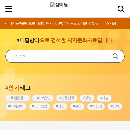
지역문화콘텐츠를 다양한 해시태그(#) 키워드로 검색할 수 있는 서비스 제공
#디딜방아
으로 검색한 지역문화자료입니다.
#인기
태그
#독립운동가
#바보온달
#인물설화
#갯벌
#내성
#바위설화
#동의보감
#장군
#지명
#영산강
#징채
#종로구
#설화
#상서리 오재호
#조선 시대 사회
#단지
#나주
#풍속
#먼우금
#여성의원
#내시
#성곽