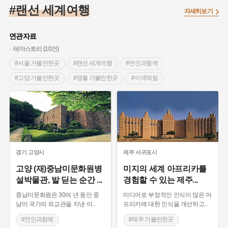
#끈기
#종로구
#항일투쟁
#강서구
#염전
#고구마
#랜선 세계여행
자세히보기
#갯벌
#강감찬
#수령
#설화
#3.1운동
#남자현
#대한민국임시정부
#대한애국부인회
#강동구
#마을
연관자료
#조선역사
#성곽
#용인의 전설
#낙성대
#먼우금
테마스토리 (10건)
#김마리아
#박물관
#바보온달
#나주
#애민
#서울 가볼만한곳
#랜선 세계여행
#연인과함께
#생활용품
#장군
#조선시대 문신
#백년가게
#블루리본
#고양 가볼만한곳
#영월 가볼만한곳
#이색체험
#경기도설화
#임시의정원
#영산강
#문화유산
#황해도
#박물관이 살아있다 제주
#제주 가볼만한곳
#강진
#부산
#풍속
#의병활동
#빵지순례
#인류무형유산
#충주 가볼만한곳
#충주 축제
#지역의 설화
#동의보감
#28독립선언
#지명유래
#여성 독립운동가
#영산포
#전설
#징채
#독립운동가
#동화
#공예품
#농업
#단지
#온라인 생활사박물관
경기
고양시
제주
서귀포시
#온달
#여성독립운동가
#고구려
#산성
#한의학
고양 (재)중남미문화원병
미지의 세계 아프리카를
설박물관, 발 딛는 순간
...
경험할 수 있는 제주
...
#외성
#용인
#여성의원
#왕건
중남미문화원은 30여 년 동안 중
미디어로 부정적인 인식이 많은 아
남미 국가의 외교관을 지낸 이
...
프리카에 대한 인식을 개선하고
...
#연인과함께
#제주 가볼만한곳