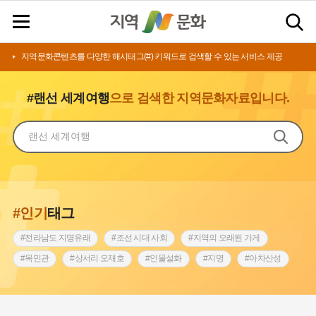
지역문화콘텐츠를 다양한 해시태그(#) 키워드로 검색할 수 있는 서비스 제공
#랜선 세계여행
으로 검색한 지역문화자료입니다.
#인기
태그
#전라남도 지명유래
#조선 시대 사회
#지역의 오래된 가게
#목민관
#상서리 오재호
#인물설화
#지명
#아차산성
#허준
#바위설화
#원호원두표묘역
#노원구
#제주도설화
#내시
#어린이역사콘텐츠
#내성
#인천