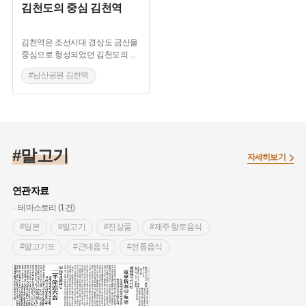
김천도의 중심 김천역
김천역은 조선시대 경상도 금산을
중심으로 형성되었던 김천도의
...
#남산공원 김천역
#경부선 김천역
#김천역 상업 김천장
#말 거세 생업
#말고기
자세히보기
연관자료
테마스토리 (1건)
#일본
#말고기
#진상품
#제주 향토음식
#말고기포
#근대음식
#전통음식