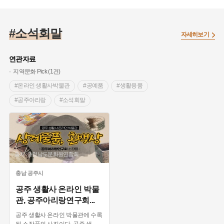
#말고기포
#소석회말
자세히보기
연관자료
지역문화 Pick (1건)
#온라인 생활사박물관
#공예품
#생활용품
#공주아리랑
#소석회말
출처 :충청남도문화원연합회
충남
공주시
공주 생활사 온라인 박물
관, 공주아리랑연구회
...
공주 생활사 온라인 박물관에 수록
된 소장품의 사진이다. 공주 생
...