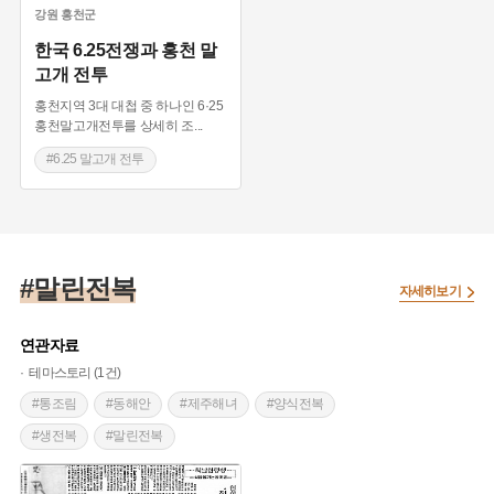
강원
홍천군
한국 6.25전쟁과 홍천 말
고개 전투
홍천지역 3대 대첩 중 하나인 6·25
홍천말고개전투를 상세히 조
...
#6.25 말고개 전투
#홍천 3대 대첩
#홍천군
#말린전복
자세히보기
연관자료
테마스토리 (1건)
#통조림
#동해안
#제주해녀
#양식전복
#생전복
#말린전복