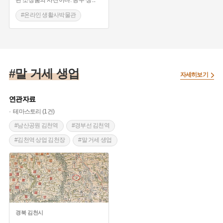
#온라인 생활사박물관
#공예품
#생활용품
#공주아리랑
#소석회말
#말 거세 생업
자세히보기
연관자료
테마스토리 (1건)
#남산공원 김천역
#경부선 김천역
#김천역 상업 김천장
#말 거세 생업
경북
김천시