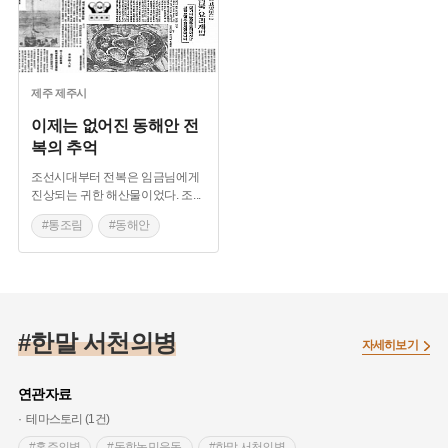
제주
제주시
이제는 없어진 동해안 전
복의 추억
조선시대부터 전복은 임금님에게
진상되는 귀한 해산물이었다. 조
...
#통조림
#동해안
#제주해녀
#양식전복
#생전복
#말린전복
#한말 서천의병
자세히보기
연관자료
테마스토리 (1건)
#홍주의병
#동학농민운동
#한말 서천의병