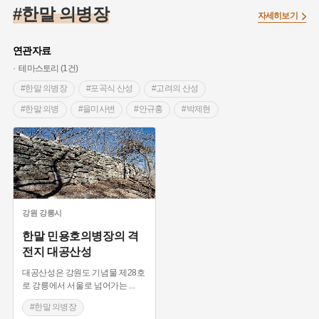
#조선 시대 사회
#농업
#독립운동가
#수령
#왕건
#한말 의병장
자세히보기
#허준
#28독립선언
#온달
#조선역사
#지명유래
#여성독립운동가
#항일투쟁
#원호원두표묘역
#목민관
연관자료
#백년가게
#온라인 생활사박물관
#외성
#동의보감
테마스토리 (1건)
#단지
#설화
#인물설화
#대한애국부인회
#생활용품
#한말 의병장
#포곡식 산성
#고려의 산성
#고구마
#김마리아
#바위설화
#인천
#강감찬
#한말 의병
#을미사변
#안규홍
#박제현
#강진
#블루리본
#전설
#조선시대 문신
#평민 의병
#여성 독립운동가
#지역의 설화
#성곽
#어린이역사콘텐츠
#내시
#내성
#먼우금
#징채
#제주도설화
#영산강
#대한민국임시정부
#강서구
#마을
#종로구
#노원구
#부산
#염전
#끈기
#용인의 전설
#여성의원
#풍속
강원
강릉시
#경기도설화
#남자현
#한의학
#동화
#임시의정원
한말 민용호의병장의 격
전지 대공산성
#황해도
#산성
#박물관
#공예품
#영산포
대공산성은 강원도 기념물 제28호
로 강릉에서 서울로 넘어가는
...
#한말 의병장