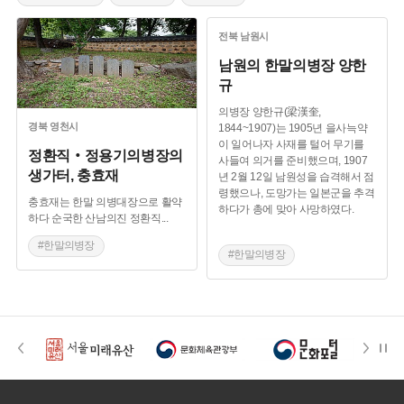
#이강년
#최익현
#을사의병
#허위
전북
남원시
#왕산기념공원
#신돌석
#문경의병
#이석용
남원의 한말의병장 양한
#의병
#류인석
#류홍석
#윤희순
규
#여성의병장
#이소응
#이항로
#삼남의진
의병장 양한규(梁漢奎,
#충효재
#홍주의병장
#임진왜란
#항일운동
경북
영천시
1844~1907)는 1905년 을사늑약
이 일어나자 사재를 털어 무기를
정환직‧정용기의병장의
사들여 의거를 준비했으며, 1907
생가터, 충효재
년 2월 12일 남원성을 습격해서 점
령했으나, 도망가는 일본군을 추격
충효재는 한말 의병대장으로 활약
하다가 총에 맞아 사망하였다.
하다 순국한 산남의진 정환직
...
#한말의병장
#한말의병장
#경상북도 의병
#전라북도 의병장
#전라북도 의병