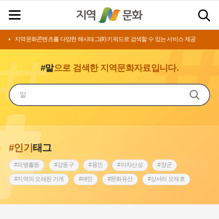
지역문화콘텐츠를 다양한 해시태그(#) 키워드로 검색할 수 있는 서비스 제공
#말
으로 검색한 지역문화자료입니다.
#인기
태그
#의병활동
#강동구
#용인
#아차산성
#장군
#지역의 오래된 가게
#애민
#문화유산
#상서리 오재호
#3.1운동
#지명
#바보온달
#낙성대
#고구려
#빵지순례
#전라남도 지명유래
#갯벌
#나주