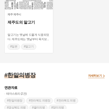
제주
제주시
제주도의 말고기
말고기는 옛날에 드물게 식용되었
다. 제주도에는 옛날부터 육지보
...
#일본
#말고기
#진상품
#제주 향토음식
#말고기포
#한말의병장
자세히보기
연관자료
테마스토리 (2건)
#한말의병장
#전라북도 의병장
#전라북도 의병
#경상북도 의병
#을미의병
#정미의병