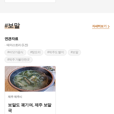
#포곡식 산성
#고려의 산성
#보말
자세히보기
연관자료
테마스토리 (1건)
#바닷가음식
#탕요리
#제주도 별미
#보말
#제주 가볼만한곳
제주
제주시
보말도 궤기여, 제주 보말
국