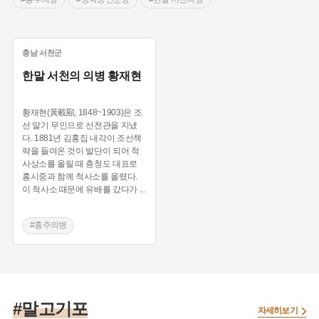
충남
서천군
한말 서천의 의병 황재현
황재현(黃載顯, 1848~1903)은 조
선 말기 무인으로 선전관을 지냈
다. 1881년 김홍집 내각이 조선책
략을 들여온 것이 발단이 되어 척
사상소를 올릴 때 충청도 대표로
홍시중과 함께 척사소를 올렸다.
이 척사소 때문에 유배를 갔다가
...
#홍주의병
#동학농민운동
#한말 서천의병
#말고기포
자세히보기