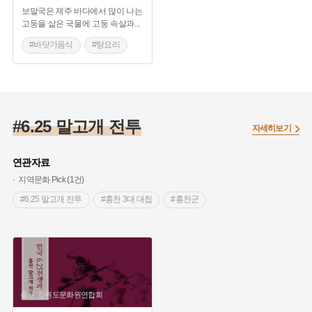
보말국은 제주 바다에서 많이 나는
고둥을 삶은 국물에 고둥 속살과
...
#바닷가음식
#탕요리
#제주도 별미
#보말
#제주 가볼만한곳
#6.25 말고개 전투
자세히보기
연관자료
지역문화 Pick (1건)
#6.25 말고개 전투
#홍천 3대 대첩
#홍천군
출처 :강원도문화원연합회