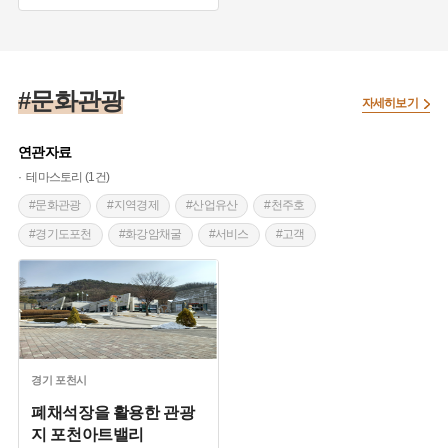
#실향민
#지역축제
#문화축제
#놀이문화
#속초문화관광재단
#문화관광
자세히보기
연관자료
테마스토리 (1건)
#문화관광
#지역경제
#산업유산
#천주호
#경기도포천
#화강암채굴
#서비스
#고객
#경기도
#관광
#평택
#시티투어
#문화유적
경기
포천시
폐채석장을 활용한 관광
지 포천아트밸리