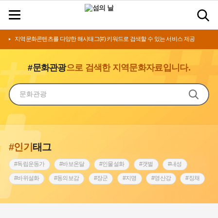
지역문화콘텐츠를 다양한 해시태그(#) 키워드로 검색할 수 있는 서비스 제공
#문화관광
으로 검색한 지역문화자료입니다.
#인기
태그
#독립운동가
#바보온달
#인물설화
#갯벌
#내성
#바위설화
#동의보감
#장군
#지명
#영산강
#징채
#종로구
#설화
#상서리 오재호
#조선 시대 사회
#단지
#나주
#풍속
#먼우금
#여성의원
#내시
#성곽