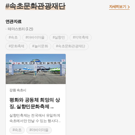
#임시의정원
#고구려
#고구마
#한의학
#강진
#속초문화관광재단
자세히보기
#인천
#외성
#허준
#농업
#지역의 설화
#낙성대
#황해도
#지역의 오래된 가게
#어린이역사콘텐츠
#백년가게
연관자료
#조선역사
#대한애국부인회
#아차산성
#빵지순례
테마스토리 (1건)
#왕건
#전라남도 지명유래
#목민관
#강감찬
#속초
#아바이마을
#실향민
#지역축제
#온라인 생활사박물관
#강동구
#제주도설화
#문화축제
#놀이문화
#속초문화관광재단
#여성독립운동가
#조선시대 문신
#3.1운동
#애민
#김마리아
#여성 독립운동가
#28독립선언
#온달
#문화유산
#노원구
#마을
#전설
#박물관
#경기도설화
#강서구
#공예품
#원호원두표묘역
#용인
#지명유래
#블루리본
#대한민국임시정부
#염전
강원
속초시
#용인의 전설
#끈기
#산성
#동화
#생활용품
평화와 공동체 희망의 상
징, 실향민문화축제
...
#의병활동
#영산포
#수령
#부산
#항일투쟁
#남자현
실향민축제는 전국에서 유일하게
속초에서만 만날 수 있는 행사다
...
#속초
#아바이마을