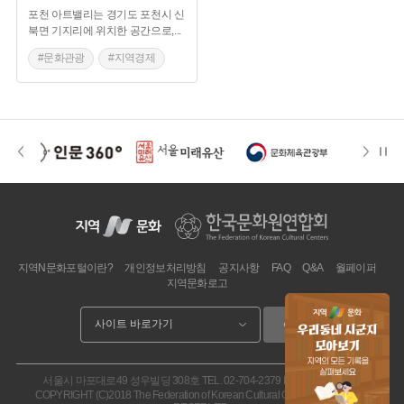
포천 아트밸리는 경기도 포천시 신
북면 기지리에 위치한 공간으로,
...
#문화관광
#지역경제
#산업유산
#천주호
#경기도포천
#화강암채굴
지역N문화포털이란?
개인정보처리방침
공지사항
FAQ
Q&A
월페이퍼
지역문화로고
이동
서울시 마포대로49 성우빌딩 308호
TEL. 02-704-2379
FAX. 02.704-2377
COPYRIGHT (C)2018 The Federation of Korean Cultural Centers. ALL RIGHT