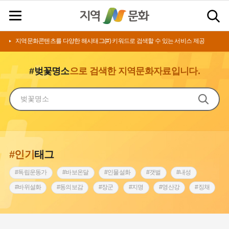
지역문화콘텐츠를 다양한 해시태그(#) 키워드로 검색할 수 있는 서비스 제공
#벚꽃명소
으로 검색한 지역문화자료입니다.
#인기
태그
#독립운동가
#바보온달
#인물설화
#갯벌
#내성
#바위설화
#동의보감
#장군
#지명
#영산강
#징채
#종로구
#설화
#상서리 오재호
#조선 시대 사회
#단지
#나주
#풍속
#먼우금
#여성의원
#내시
#성곽