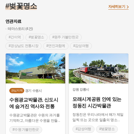
#임시의정원
#고구려
#고구마
#한의학
#강진
#벚꽃명소
자세히보기
#인천
#외성
#허준
#농업
#지역의 설화
#낙성대
#황해도
#지역의 오래된 가게
#어린이역사콘텐츠
#백년가게
연관자료
#조선역사
#대한애국부인회
#아차산성
#빵지순례
테마스토리 (4건)
#왕건
#전라남도 지명유래
#목민관
#강감찬
#간이역
#벚꽃명소
#원주 가볼만한곳
#온라인 생활사박물관
#강동구
#제주도설화
#경상남도 전통시장
#연인과함께
#감성여행
#여성독립운동가
#조선시대 문신
#3.1운동
#애민
#강릉 가볼만한곳
#수원 가볼만한곳
#김마리아
#여성 독립운동가
#28독립선언
#온달
#문화유산
#노원구
#마을
#전설
#박물관
#경기도설화
#강서구
#공예품
#원호원두표묘역
#용인
#지명유래
#블루리본
#대한민국임시정부
#염전
강원
강릉시
경기
수원시
관심지역
#용인의 전설
#끈기
#산성
#동화
#생활용품
모래시계공원 안에 있는
수원광교박물관, 신도시
정동진 시간박물관
#의병활동
#영산포
#수령
#부산
#항일투쟁
에 숨겨진 역사와 전통
#남자현
정동진은 우리나라에서 해가 제일
수원광교박물관은 수원의 과거를
일찍 뜨는 곳으로 일출의 명소
...
기억하고, 아름다운 수원을 만들
...
#감성여행
#벚꽃명소
#수원 가볼만한곳