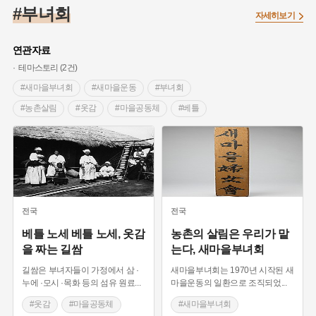
#조선 시대 사회
#농업
#독립운동가
#수령
#왕건
#부녀회
자세히보기
#허준
#28독립선언
#온달
#조선역사
#지명유래
#여성독립운동가
#항일투쟁
#원호원두표묘역
#목민관
연관자료
#백년가게
#온라인 생활사박물관
#외성
#동의보감
테마스토리 (2건)
#단지
#설화
#인물설화
#대한애국부인회
#생활용품
#새마을부녀회
#새마을운동
#부녀회
#고구마
#김마리아
#바위설화
#인천
#강감찬
#농촌살림
#옷감
#마을공동체
#베틀
#강진
#블루리본
#전설
#조선시대 문신
#농촌공동체
#여성 독립운동가
#지역의 설화
#성곽
#어린이역사콘텐츠
#내시
#내성
#먼우금
#징채
#제주도설화
#영산강
#대한민국임시정부
#강서구
#마을
#종로구
#노원구
#부산
#염전
#끈기
#용인의 전설
#여성의원
#풍속
전국
전국
#경기도설화
#남자현
#한의학
#동화
#임시의정원
베틀 노세 베틀 노세, 옷감
농촌의 살림은 우리가 맡
을 짜는 길쌈
는다, 새마을부녀회
#황해도
#산성
#박물관
#공예품
#영산포
길쌈은 부녀자들이 가정에서 삼 ·
새마을부녀회는 1970년 시작된 새
누에 ·모시 ·목화 등의 섬유 원료
...
마을운동의 일환으로 조직되었
...
#옷감
#마을공동체
#새마을부녀회