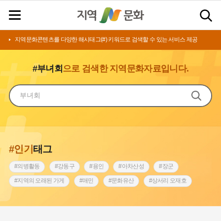
지역문화콘텐츠를 다양한 해시태그(#) 키워드로 검색할 수 있는 서비스 제공
#부녀회
으로 검색한 지역문화자료입니다.
#인기
태그
#의병활동
#강동구
#용인
#아차산성
#장군
#지역의 오래된 가게
#애민
#문화유산
#상서리 오재호
#3.1운동
#지명
#바보온달
#낙성대
#고구려
#빵지순례
#전라남도 지명유래
#갯벌
#나주