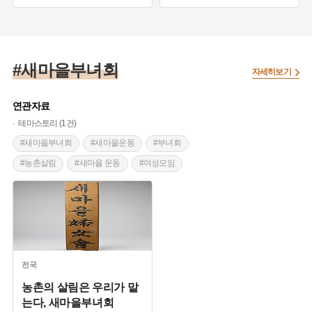
#베틀
#농촌공동체
#새마을운동
#부녀회
#부녀회
#농촌살림
#새마을부녀회
자세히보기
연관자료
테마스토리 (1건)
#새마을부녀회
#새마을운동
#부녀회
#농촌살림
#새마을 운동
#여성모임
전국
농촌의 살림은 우리가 맡
는다, 새마을부녀회