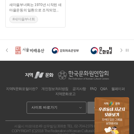
새마을부녀회는 1970년 시작된 새
마을운동의 일환으로 조직되었
...
#새마을부녀회
#새마을운동
#부녀회
#농촌살림
지역N문화포털이란?
개인정보처리방침
공지사항
FAQ
Q&A
월페이퍼
지역문화로고
이동
서울시 마포대로49 성우빌딩 308호
TEL. 02-704-2379
FAX. 02.704-2377
COPYRIGHT (C)2018 The Federation of Korean Cultural Centers. ALL RIGHT