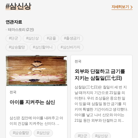
#임시의정원
#고구려
#고구마
#한의학
#강진
#삼신상
자세히보기
#인천
#외성
#허준
#농업
#지역의 설화
#낙성대
#황해도
#지역의 오래된 가게
#어린이역사콘텐츠
#백년가게
연관자료
#조선역사
#대한애국부인회
#아차산성
#빵지순례
테마스토리 (2건)
#왕건
#전라남도 지명유래
#목민관
#강감찬
#단군
#삼신상
#금줄
#출생금기
#온라인 생활사박물관
#강동구
#제주도설화
#삼승할망
#삼신할머니
#삼신바가지
#여성독립운동가
#조선시대 문신
#3.1운동
#애민
#몽고반점
전국
#김마리아
#여성 독립운동가
#28독립선언
#온달
외부와 단절하고 금기를
#문화유산
#노원구
#마을
#전설
#박물관
지키는 삼칠일(三七日)
#경기도설화
#강서구
#공예품
#원호원두표묘역
#용인
삼칠일(三七日)은 칠일이 세 번 지
#지명유래
#블루리본
#대한민국임시정부
#염전
전국
날 때까지의 기간으로 21일을 의
미한다. 우리 조상들은 중요한 일
#용인의 전설
#끈기
#산성
#동화
#생활용품
아이를 지켜주는 삼신
이 있을 때 삼칠일 동안 금기를 지
#의병활동
#영산포
#수령
#부산
#항일투쟁
키며 특별한 기간이라고 생각했다.
아이를 낳고 나서 산모와 아이는
#남자현
삼신은 집안에 아이를 내려주고 아
21일 동안 외부와 단절하고 의
...
이의 건강을 지켜주는 신이다.
...
#삼승할망
#삼신상
#단군
#삼신상