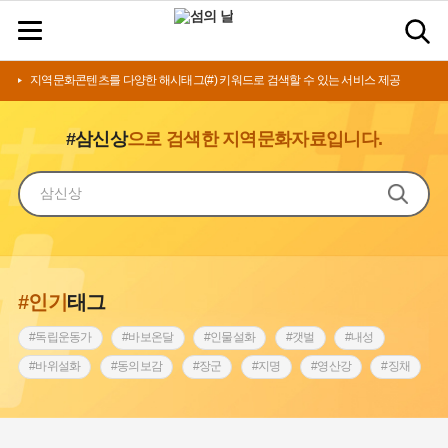
지역문화콘텐츠를 다양한 해시태그(#) 키워드로 검색할 수 있는 서비스 제공
#삼신상
으로 검색한 지역문화자료입니다.
#인기
태그
#독립운동가
#바보온달
#인물설화
#갯벌
#내성
#바위설화
#동의보감
#장군
#지명
#영산강
#징채
#종로구
#설화
#상서리 오재호
#조선 시대 사회
#단지
#나주
#풍속
#먼우금
#여성의원
#내시
#성곽