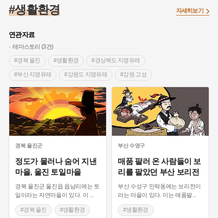
#끈기
#종로구
#항일투쟁
#강서구
#염전
#고구마
#생활환경
자세히보기
#갯벌
#강감찬
#수령
#설화
#3.1운동
#남자현
#대한민국임시정부
#대한애국부인회
#강동구
#마을
연관자료
#조선역사
#성곽
#용인의 전설
#낙성대
#먼우금
테마스토리 (3건)
#김마리아
#박물관
#바보온달
#나주
#애민
#경북 울진
#생활환경
#경상북도 지명유래
#생활용품
#장군
#조선시대 문신
#백년가게
#블루리본
#부산 지명유래
#강원도 지명유래
#강원 고성
#경기도설화
#임시의정원
#영산강
#문화유산
#황해도
#강진
#부산
#풍속
#의병활동
#빵지순례
#지역의 설화
#동의보감
#28독립선언
#지명유래
#여성 독립운동가
#영산포
#전설
#징채
#독립운동가
#동화
#공예품
#농업
#단지
#온라인 생활사박물관
경북
울진군
부산
수영구
#온달
#여성독립운동가
#고구려
#산성
#한의학
정도가 물러나 숨어 지낸
매품 팔러 온 사람들이 보
마을, 울진 토일마을
리를 팔았던 부산 보리전
#외성
#용인
#여성의원
#왕건
경북 울진군 울진읍 읍남리에는 토
부산 수성구 민락동에는 보리전이
일이라는 자연마을이 있다. 이
...
라는 마을이 있다. 이는 매품팔
...
#경북 울진
#생활환경
#생활환경