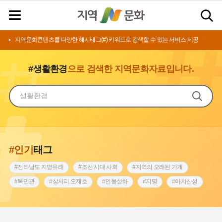
지역문화콘텐츠를 다양한 해시태그(#) 키워드로 검색할 수 있는 서비스 제공
#생활환경
으로 검색한 지역문화자료입니다.
#인기
태그
#전라남도 지명유래
#조선 시대 사회
#지역의 오래된 가게
#목민관
#상서리 오재호
#인물설화
#지명
#아차산성
#허준
#바위설화
#원호원두표묘역
#노원구
#제주도설화
#내시
#어린이역사콘텐츠
#내성
#인천