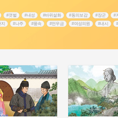
#갯벌
#내성
#바위설화
#동의보감
#장군
#
단지
#나주
#풍속
#먼우금
#여성의원
#내시
농업
#지역의 설화
#낙성대
#황해도
#지역의 오래된
순례
#왕건
#전라남도 지명유래
#목민관
#강감찬
3.1운동
#애민
#김마리아
#여성 독립운동가
#28독
강서구
#공예품
#원호원두표묘역
#용인
#지명유래
화
#생활용품
#의병활동
#영산포
#수령
#부산