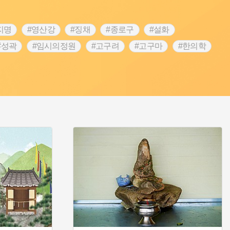
지명
#영산강
#징채
#종로구
#설화
#성곽
#임시의정원
#고구려
#고구마
#한의학
 가게
#어린이역사콘텐츠
#백년가게
#조선역사
#온라인 생활사박물관
#강동구
#제주도설화
립선언
#온달
#문화유산
#노원구
#마을
#블루리본
#대한민국임시정부
#염전
#항일투쟁
#남자현