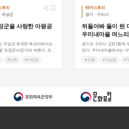
스토리
테마스토리
곡성군
경기
구리시
장군을 사랑한 아왕공
뒤돌아봐 돌이 된 
우미내마을 며느
도 곡성군 옥과면 옥과리에서는
경기도 구리시 교문1동에
 ‘조장군사당’이라 부른다. 조
...
있다. 우미내마을에서는 서
#신화
#서낭당
#신화
#서낭당
#
라남도문화재