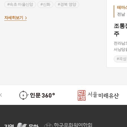
#속초 마을신앙
#신화
#경북 영양
테마
#구리시
#곡성
#전라남도문화재
전남
>
자세히보기
#횡성문화원
#향포사료22
조통
주
전라남
서낭당을
#곡성
#전