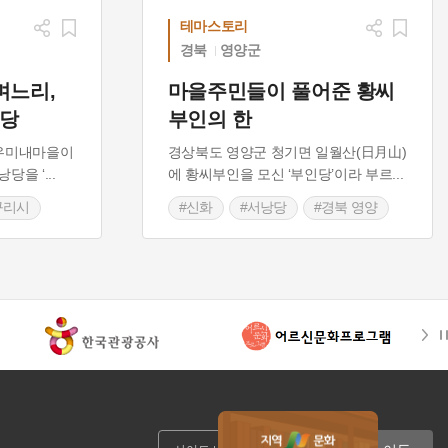
테마스토리
경북
영양군
며느리,
마을주민들이 풀어준 황씨
리당
부인의 한
 우미내마을이
경상북도 영양군 청기면 일월산(日月山)
낭당을 ‘
...
에 황씨부인을 모신 ‘부인당’이라 부르
...
구리시
#신화
#서낭당
#경북 영양