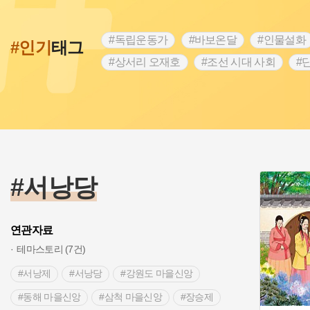
#독립운동가
#바보온달
#인물설화
#인기
태그
#상서리 오재호
#조선 시대 사회
#
#강진
#인천
#외성
#허준
#
#대한애국부인회
#아차산성
#빵지
#여성독립운동가
#조선시대 문신
#
#전설
#박물관
#경기도설화
#
#용인의 전설
#끈기
#산성
#동
#서낭당
연관자료
테마스토리 (7건)
#서낭제
#서낭당
#강원도 마을신앙
#동해 마을신앙
#삼척 마을신앙
#장승제