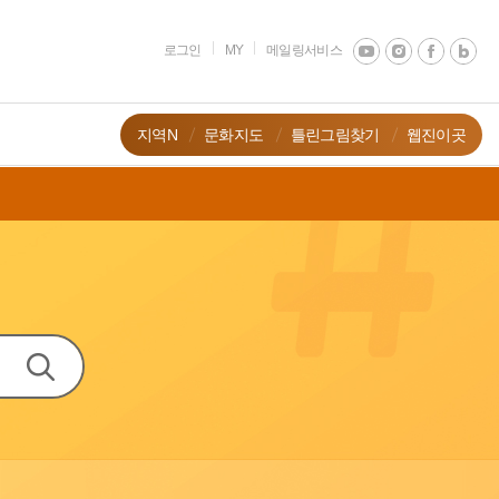
로그인
MY
메일링서비스
지역N
문화지도
틀린그림찾기
웹진이곳