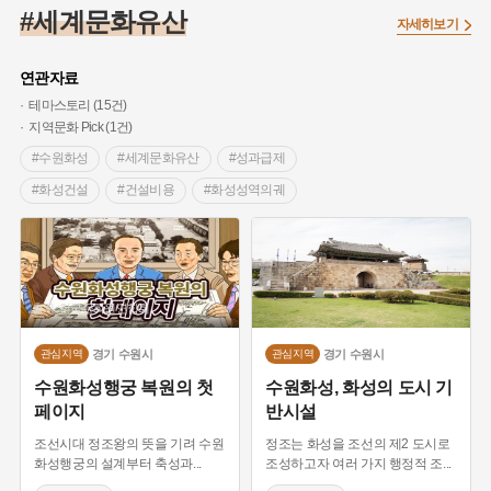
#조선 시대 사회
#농업
#독립운동가
#수령
#왕건
#세계문화유산
자세히보기
#허준
#28독립선언
#온달
#조선역사
#지명유래
#여성독립운동가
#항일투쟁
#원호원두표묘역
#목민관
연관자료
#백년가게
#온라인 생활사박물관
#외성
#동의보감
테마스토리 (15건)
지역문화 Pick (1건)
#단지
#설화
#인물설화
#대한애국부인회
#생활용품
#수원화성
#세계문화유산
#성과급제
#고구마
#김마리아
#바위설화
#인천
#강감찬
#화성건설
#건설비용
#화성성역의궤
#강진
#블루리본
#전설
#조선시대 문신
#정약용
#남한산성
#수도
#산성도시
#여성 독립운동가
#지역의 설화
#성곽
#어린이역사콘텐츠
#드라마 속 조선역사
#영화 속 조선역사
#내시
#내성
#먼우금
#징채
#제주도설화
#영산강
#드라마 연인
#병자호란
#경기도 광주
#대한민국임시정부
#강서구
#마을
#종로구
#노원구
출처 :한국문화원연합회
#기중기
#예능프로그램 주요소재
#등록문화재
#부산
#염전
#끈기
#용인의 전설
#여성의원
#풍속
#화성
#능행길
#화성 축조
경기
수원시
경기
수원시
#경기도설화
관심지역
#남자현
#한의학
관심지역
#동화
#임시의정원
#유네스코 등재유산
#옛길
#보부상
#5일장
수원화성행궁 복원의 첫
수원화성, 화성의 도시 기
#황해도
#산성
#박물관
#공예품
#영산포
페이지
반시설
#개념
#줄타기
#장터놀이
#남사당패
조선시대 정조왕의 뜻을 기려 수원
정조는 화성을 조선의 제2 도시로
#정조
#유네스코등재유산
#시장
화성행궁의 설계부터 축성과
...
조성하고자 여러 가지 행정적 조
...
#보부상놀이
#곡예
#남사당놀이
#어릿광대