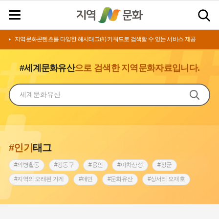
지역문화콘텐츠를 다양한 해시태그(#) 키워드로 검색할 수 있는 서비스 제공
#세계문화유산
으로 검색한 지역문화자료입니다.
#인기
태그
#의병활동
#강동구
#용인
#아차산성
#장군
#지역의 오래된 가게
#애민
#문화유산
#상서리 오재호
#3.1운동
#지명
#바보온달
#낙성대
#고구려
#빵지순례
#전라남도 지명유래
#갯벌
#나주