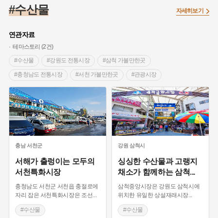
#고구려
#인물설화
#백년가게
#허준
#단지
#온달
#수산물
자세히보기
#동의보감
#원호원두표묘역
#제주도설화
#공예품
#문화유산
#설화
#빵지순례
#끈기
#박물관
연관자료
#황해도
#용인
#강감찬
#종로구
#여성의원
테마스토리 (2건)
#바보온달
#대한애국부인회
#염전
#지명
#강서구
#수산물
#강원도 전통시장
#삼척 가볼만한곳
#독립운동가
#대한민국임시정부
#영산강
#내성
#동화
#충청남도 전통시장
#서천 가볼만한곳
#관광시장
#내시
#갯벌
#부산
#전설
#의병활동
#도매시장
#서울 전통시장
#수산시장
#온라인 생활사박물관
#여성독립운동가
#김마리아
#인천
#나주
#장군
#왕건
#영산포
#지역의 오래된 가게
#강동구
#산성
#생활용품
#목민관
#3.1운동
#먼우금
#낙성대
#수령
#아차산성
#풍속
충남
서천군
강원
삼척시
#상서리 오재호
#전라남도 지명유래
#애민
#임시의정원
서해가 출렁이는 모두의
싱싱한 수산물과 고랭지
서천특화시장
채소가 함께하는 삼척
...
#조선시대 문신
#마을
#여성 독립운동가
충청남도 서천군 서천읍 충절로에
삼척중앙시장은 강원도 삼척시에
자리 잡은 서천특화시장은 조선
...
위치한 유일한 상설재래시장
...
#수산물
#수산물