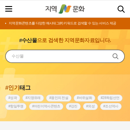
지역문화콘텐츠를 다양한 해시태그(#) 키워드로 검색할 수 있는 서비스 제공
#수산물
으로 검색한 지역문화자료입니다.
#인기
태그
#성곽
#지명유래
#용인의 전설
#바위설화
#28독립선언
#항일투쟁
#어린이역사콘텐츠
#강진
#외성
#조선역사
#징채
#남자현
#고구마
#경기도설화
#지역의 설화
#블루리본
#조선 시대 사회
#노원구
#한의학
#농업