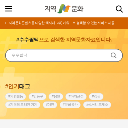
지역문화콘텐츠를 다양한 해시태그(#) 키워드로 검색할 수 있는 서비스 제공
#수수팥떡
으로 검색한 지역문화자료입니다.
#인기
태그
#의병활동
#강동구
#용인
#아차산성
#장군
#지역의 오래된 가게
#애민
#문화유산
#상서리 오재호
#3.1운동
#지명
#바보온달
#낙성대
#고구려
#빵지순례
#전라남도 지명유래
#갯벌
#나주