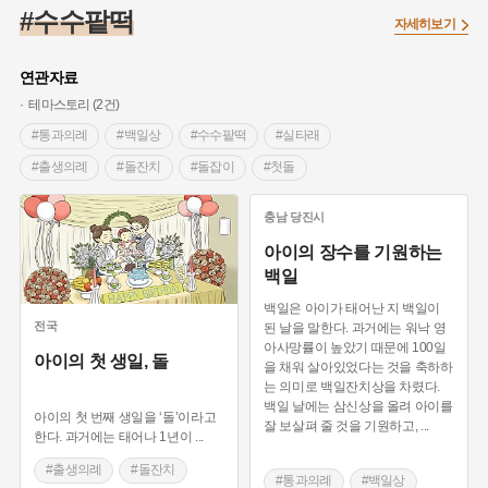
#조선 시대 사회
#농업
#독립운동가
#수령
#왕건
#수수팥떡
자세히보기
#허준
#28독립선언
#온달
#조선역사
#지명유래
#여성독립운동가
#항일투쟁
#원호원두표묘역
#목민관
연관자료
#백년가게
#온라인 생활사박물관
#외성
#동의보감
테마스토리 (2건)
#단지
#설화
#인물설화
#대한애국부인회
#생활용품
#통과의례
#백일상
#수수팥떡
#실타래
#고구마
#김마리아
#바위설화
#인천
#강감찬
#출생의례
#돌잔치
#돌잡이
#첫돌
#강진
#블루리본
#전설
#조선시대 문신
충남
당진시
#여성 독립운동가
#지역의 설화
#성곽
#어린이역사콘텐츠
아이의 장수를 기원하는
#내시
#내성
#먼우금
#징채
#제주도설화
#영산강
백일
#대한민국임시정부
#강서구
#마을
#종로구
#노원구
백일은 아이가 태어난 지 백일이
#부산
#염전
#끈기
#용인의 전설
#여성의원
#풍속
전국
된 날을 말한다. 과거에는 워낙 영
아사망률이 높았기 때문에 100일
#경기도설화
#남자현
#한의학
#동화
#임시의정원
아이의 첫 생일, 돌
을 채워 살아있었다는 것을 축하하
#황해도
#산성
#박물관
#공예품
#영산포
는 의미로 백일잔치상을 차렸다.
백일 날에는 삼신상을 올려 아이를
아이의 첫 번째 생일을 ‘돌’이라고
잘 보살펴 줄 것을 기원하고,
...
한다. 과거에는 태어나 1년이
...
#출생의례
#돌잔치
#통과의례
#백일상