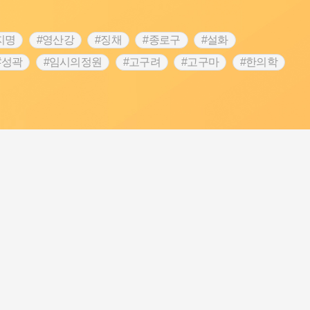
지명
#영산강
#징채
#종로구
#설화
#성곽
#임시의정원
#고구려
#고구마
#한의학
 가게
#어린이역사콘텐츠
#백년가게
#조선역사
#온라인 생활사박물관
#강동구
#제주도설화
립선언
#온달
#문화유산
#노원구
#마을
#블루리본
#대한민국임시정부
#염전
#항일투쟁
#남자현