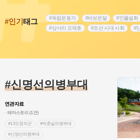
#독립운동가
#바보온달
#인물설화
#인기
태그
#상서리 오재호
#조선 시대 사회
#
#강진
#인천
#외성
#허준
#
#대한애국부인회
#아차산성
#빵지
#여성독립운동가
#조선시대 문신
#
#전설
#박물관
#경기도설화
#
#용인의 전설
#끈기
#산성
#동
#신명선의병부대
연관자료
테마스토리 (1건)
#13도창의군
#박춘실의병부대
#신명선의병부대