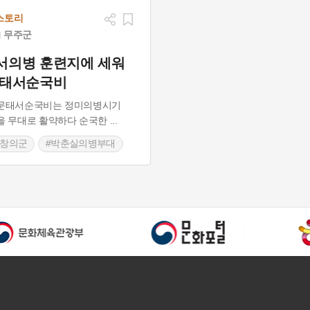
스토리
무주군
서의병 훈련지에 세워
문태서순국비
문태서순국비는 정미의병시기
을 무대로 활약하다 순국한
...
도창의군
#박춘실의병부대
명선의병부대