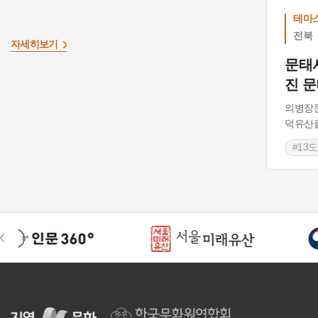
테마
전북
자세히보기
문태
진 
의병장
덕유산
#13
#신