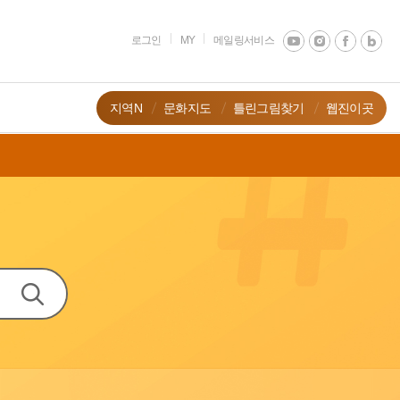
로그인
MY
메일링서비스
지역N
문화지도
틀린그림찾기
웹진이곳