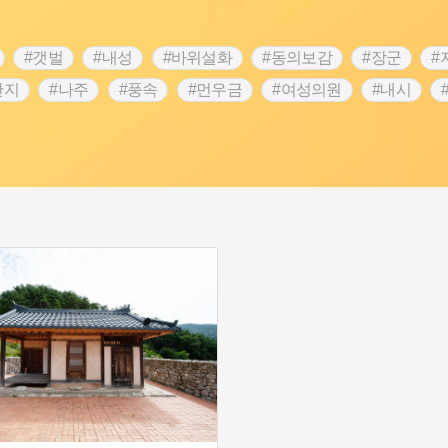
#갯벌
#내성
#바위설화
#동의보감
#장군
#
단지
#나주
#풍속
#먼우금
#여성의원
#내시
농업
#지역의 설화
#낙성대
#황해도
#지역의 오래된
순례
#왕건
#전라남도 지명유래
#목민관
#강감찬
3.1운동
#애민
#김마리아
#여성 독립운동가
#28독
강서구
#공예품
#원호원두표묘역
#용인
#지명유래
화
#생활용품
#의병활동
#영산포
#수령
#부산